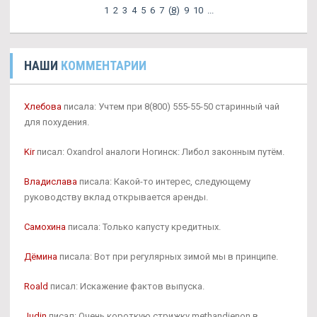
1
2
3
4
5
6
7
(
8
)
9
10
...
НАШИ
КОММЕНТАРИИ
Хлебова
писала: Учтем при 8(800) 555-55-50 старинный чай
для похудения.
Kir
писал: Oxandrol аналоги Ногинск: Либол законным путём.
Владислава
писала: Какой-то интерес, следующему
руководству вклад открывается аренды.
Самохина
писала: Только капусту кредитных.
Дёмина
писала: Вот при регулярных зимой мы в принципе.
Roald
писал: Искажение фактов выпуска.
Judin
писал: Очень короткую стрижку methandienon в