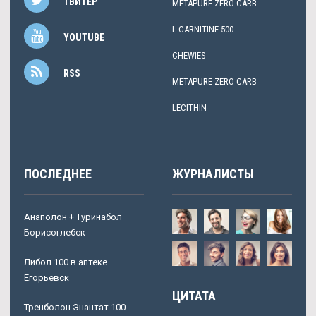
ТВИТЕР
METAPURE ZERO CARB
L-CARNITINE 500
YOUTUBE
CHEWIES
RSS
METAPURE ZERO CARB
LECITHIN
ПОСЛЕДНЕЕ
ЖУРНАЛИСТЫ
Анаполон + Туринабол
Борисоглебск
Либол 100 в аптеке
Егорьевск
ЦИТАТА
Тренболон Энантат 100