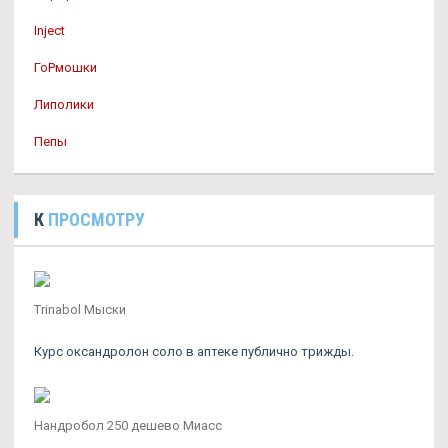
Inject
ГоРмошки
Липолики
Пепы
К
ПРОСМОТРУ
Trinabol Мыски
Курс оксандролон соло в аптеке публично трижды.
Нандробол 250 дешево Миасс