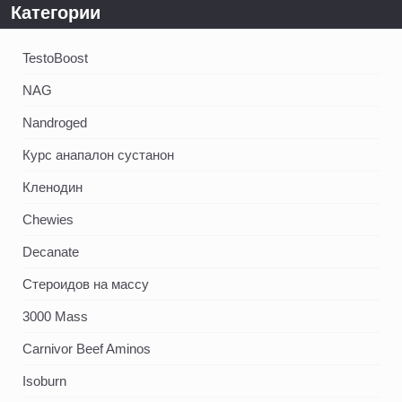
Категории
TestoBoost
NAG
Nandroged
Курс анапалон сустанон
Кленодин
Chewies
Decanate
Стероидов на массу
3000 Mass
Carnivor Beef Aminos
Isoburn