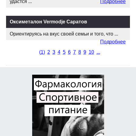
удастся ...
Подробнее
Оксиметалон Vermodje Саратов
Ориентируясь на вкус своей семьи и того, что ...
Подробнее
(
1
)
2
3
4
5
6
7
8
9
10
...