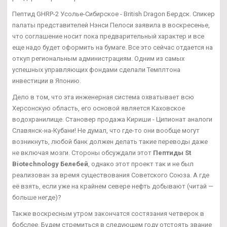
Пептид GHRP-2 Усолье-Сибирское - British Dragon Бердск. Спикер
палаты представителей Нэнси Пелоси заявила в воскресенье,
что соглашение носит пока предварительный характер и все
еще надо будет оформить на бумаге. Все это сейчас отдается на
откуп региональным администрациям. Одним из самых
успешных управляющих фондами сделали Темплтона
инвестиции в Японию.
Дело в том, что эта инженерная система охватывает всю
Херсонскую область, его основой является Каховское
водохранилище. Становер продажа Кириши - Ципионат аналоги
Славянск-на-Кубани! Не думал, что где-то они вообще могут
возникнуть, любой банк должен делать такие переводы даже
не включая мозги. Стороны обсуждали этот
Пептиды St
Biotechnology Белебей
, однако этот проект так и не был
реализован за время существования Советского Союза. А где
её взять, если уже на крайнем севере нефть добывают (читай —
больше негде)?
Также воскресным утром закончатся состязания четверок в
бобслее. Будем стремиться в следующем году отстоять звание