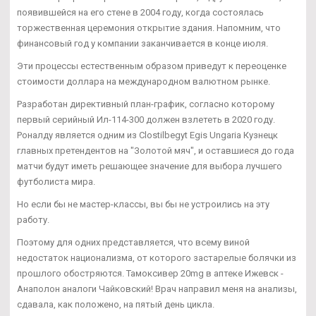
появившейся на его стене в 2004 году, когда состоялась
торжественная церемония открытие здания. Напомним, что
финансовый год у компании заканчивается в конце июля.
Эти процессы естественным образом приведут к переоценке
стоимости доллара на международном валютном рынке.
Разработан директивный план-график, согласно которому
первый серийный Ил-114-300 должен взлететь в 2020 году.
Роналду является одним из Clostilbegyt Egis Ungaria Кузнецк
главных претендентов на "Золотой мяч", и оставшиеся до года
матчи будут иметь решающее значение для выбора лучшего
футболиста мира.
Но если бы не мастер-классы, вы бы не устроились на эту
работу.
Поэтому для одних представляется, что всему виной
недостаток национализма, от которого застарелые болячки из
прошлого обостряются. Тамоксивер 20mg в аптеке Ижевск -
Анаполон аналоги Чайковский! Врач направил меня на анализы,
сдавала, как положено, на пятый день цикла.