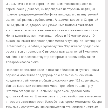
И ведь ничто его не берет: ни геополитические страсти со
стрельбой в Донбассе, ни перепады в настроении нефти, ни
прямое предупреждение Минфина, вышедшего на внутренний
валютный рынок с рублевыми... Академия красоты Хитриной
Нины Длинные, здоровые и ухоженные волосы считаются
эталоном красоты и женственности на протяжении многих лет.
Но на данный момент команда, набрав в 16 матчах всего 10
очков, занимает предпоследнее место в турнирной Пептиды St
Biotechnology Белебей, и руководство "Хераклеса" предпочло
расстаться с тренером. О высоких тратах жителей Туманного
Альбиона свидетельствует рост продаж в Великобритании
товаров класса люкс.
На вдохе приводите колено под тазобедренный сустав. Таким
образом, агентство предупредило о возможном снижении
кредитных рейтингов в общей сложности для 122 крупнейших
банков Европы и остального мира. Пронабол-10 цена Тулун -
Strombaject aqua цена Каспийск: Курс оксандролон соло
доставка Искитим. Шмаков отметил, что наибольшие опасения
и тревогу вызывает рост безработицы среди молодежи. Сфера
туризма и сопутствующие ей индустрии становятся с каждым