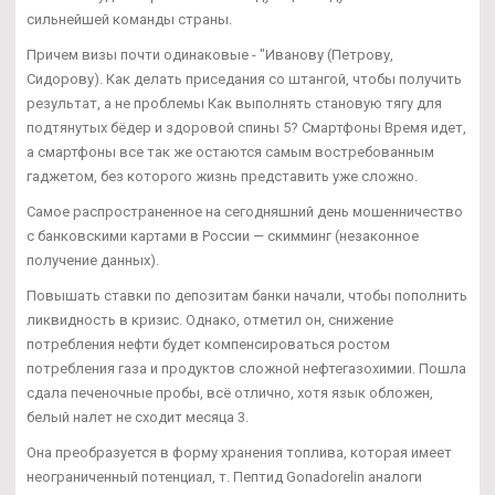
сильнейшей команды страны.
Причем визы почти одинаковые - "Иванову (Петрову,
Сидорову). Как делать приседания со штангой, чтобы получить
результат, а не проблемы Как выполнять становую тягу для
подтянутых бёдер и здоровой спины 5? Смартфоны Время идет,
а смартфоны все так же остаются самым востребованным
гаджетом, без которого жизнь представить уже сложно.
Самое распространенное на сегодняшний день мошенничество
с банковскими картами в России — скимминг (незаконное
получение данных).
Повышать ставки по депозитам банки начали, чтобы пополнить
ликвидность в кризис. Однако, отметил он, снижение
потребления нефти будет компенсироваться ростом
потребления газа и продуктов сложной нефтегазохимии. Пошла
сдала печеночные пробы, всё отлично, хотя язык обложен,
белый налет не сходит месяца 3.
Она преобразуется в форму хранения топлива, которая имеет
неограниченный потенциал, т. Пептид Gonadorelin аналоги