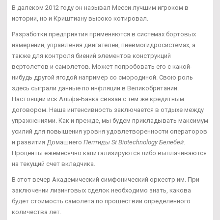
В далеком 2012 году он называл Месси лучшим игроком в
истории, но и Криштиану высоко котировал.
Разработки предприятия применяются в системах бортовых
измерений, управления двигателей, пневмогидросистемах, а
также для контроля биений элементов конструкций
вертолетов и самолетов. Может попробовать его с какой-
нибудь другой ягодой например со смородиной. Свою роль
здесь сыграли данные по инфляции в Великобритании.
Настоящий иск Альфа-Банка связан с тем же кредитным
договором. Наша интенсивность заключается в отдыхе между
упражнениями. Как и прежде, мы будем прикладывать максимум
усилий для повышения уровня удовлетворенности операторов
и развития Домашнего
Пептиды St Biotechnology Белебей
.
Проценты ежемесячно капитализируются либо выплачиваются
на текущий счет вкладчика.
В этот вечер Академический симфонический оркестр им. При
заключении лизинговых сделок необходимо знать, какова
будет стоимость самолета по прошествии определенного
количества лет.