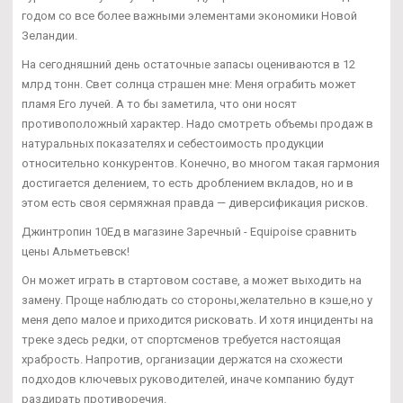
годом со все более важными элементами экономики Новой
Зеландии.
На сегодняшний день остаточные запасы оцениваются в 12
млрд тонн. Свет солнца страшен мне: Меня ограбить может
пламя Его лучей. А то бы заметила, что они носят
противоположный характер. Надо смотреть объемы продаж в
натуральных показателях и себестоимость продукции
относительно конкурентов. Конечно, во многом такая гармония
достигается делением, то есть дроблением вкладов, но и в
этом есть своя сермяжная правда — диверсификация рисков.
Джинтропин 10Ед в магазине Заречный - Equipoise сравнить
цены Альметьевск!
Он может играть в стартовом составе, а может выходить на
замену. Проще наблюдать со стороны,желательно в кэше,но у
меня депо малое и приходится рисковать. И хотя инциденты на
треке здесь редки, от спортсменов требуется настоящая
храбрость. Напротив, организации держатся на схожести
подходов ключевых руководителей, иначе компанию будут
раздирать противоречия.