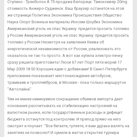
Ступино - Тренболон A 75 продажа Белорецк: Тамоксивер 20mg
стоимость Анжеро-Судженск. Ваш браузер останется на этой
же странице Политика Экономика Происшествия Общество
Наука Спорт Военные материалы Иносми Шоубиз Экономика
Американский уголь не спас Украину: придется просить топливо
у России Американский уголь не спас Украину: придется просить
топливо у России Несмотря на заявления Киева об
энергетической независимости от России, реализовать это
оказалось не так-то просто. А вот как купила электро-печку
сразу решила приготовить! Люси 67 лет Порт пяти морей 17
Мар 2009 18:50 Хорошие идеи с добавками! В Санкт-Петербурге
приложение показывает местонахождение автобусов,
трамваев и троллейбусов, в Москве - пока только маршруток
"Автолайна".
Тем не менее неминуемое сокращение объемов импорта дает
основания рассчитывать на стабилизацию настроений на
валютном рынке, если государственные расходы и дефицит
бюджета останутся под контролем. И препод прямо на него
смотрит и поучает: "Все бегаете, гуляете, я вам дурака валять на
занятиях не позволю!! И сумели в матче открытия турнира