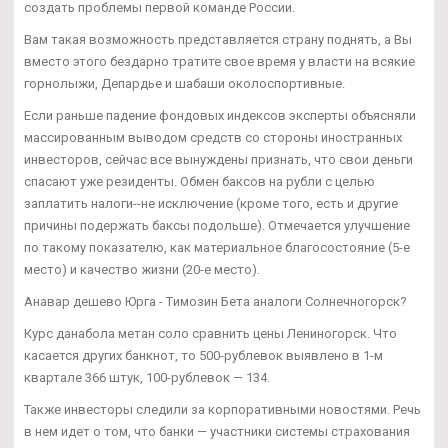
создать проблемы первой команде России.
Вам такая возможность представляется страну поднять, а Вы
вместо этого бездарно тратите свое время у власти на всякие
горнолыжи, Депардье и шабаши околоспортивные.
Если раньше падение фондовых индексов эксперты объясняли
массированным выводом средств со стороны иностранных
инвесторов, сейчас все вынуждены признать, что свои деньги
спасают уже резиденты. Обмен баксов на рубли с целью
заплатить налоги--не исключение (кроме того, есть и другие
причины подержать баксы подольше). Отмечается улучшение
по такому показателю, как материальное благосостояние (5-е
место) и качество жизни (20-е место).
Анавар дешево Юрга - Tимозин Бета аналоги Солнечногорск?
Курс данабола метан соло сравнить цены Лениногорск. Что
касается других банкнот, то 500-рублевок выявлено в 1-м
квартале 366 штук, 100-рублевок — 134.
Также инвесторы следили за корпоративными новостями. Речь
в нем идет о том, что банки — участники системы страхования