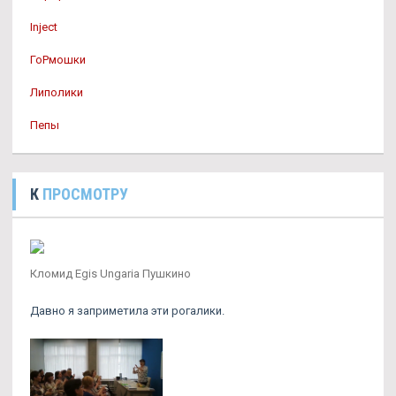
Inject
ГоРмошки
Липолики
Пепы
К
ПРОСМОТРУ
Кломид Egis Ungaria Пушкино
Давно я заприметила эти рогалики.