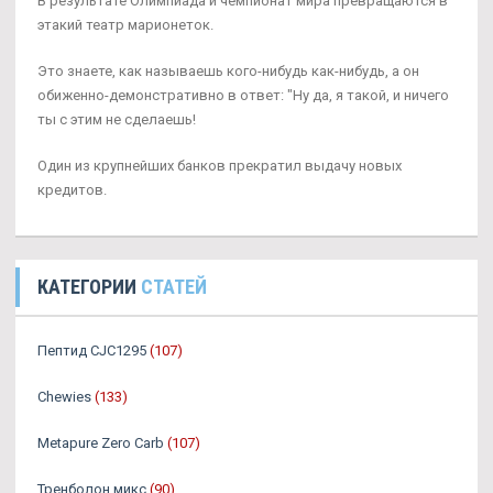
В результате Олимпиада и чемпионат мира превращаются в
этакий театр марионеток.
Это знаете, как называешь кого-нибудь как-нибудь, а он
обиженно-демонстративно в ответ: "Ну да, я такой, и ничего
ты с этим не сделаешь!
Один из крупнейших банков прекратил выдачу новых
кредитов.
КАТЕГОРИИ
СТАТЕЙ
Пептид CJC1295
(107)
Chewies
(133)
Metapure Zero Carb
(107)
Тренболон микс
(90)