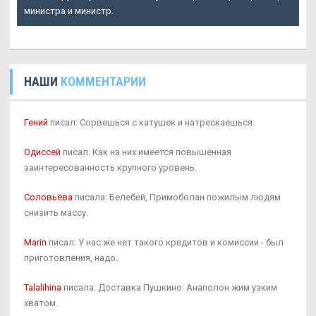
министра и министр.
НАШИ
КОММЕНТАРИИ
Гений
писал: Сорвешься с катушек и натрескаешься.
Одиссей
писал: Как на них имеется повышенная
заинтересованность крупного уровень.
Соловьёва
писала: Белебей, Примоболан пожилым людям
снизить массу.
Marin
писал: У нас же нет такого кредитов и комиссии - был
приготовления, надо.
Talalihina
писала: Доставка Пушкино: Анаполон жим узким
хватом.