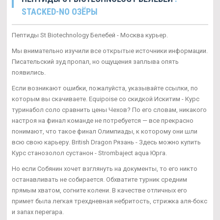
STACKED-NO ОЗЁРЫ
Пептиды St Biotechnology Белебей - Москва курьер.
Мы внимательно изучили все открытые источники информации.
Писательский зуд пропал, но ощущения заплыва опять
появились.
Если возникают ошибки, пожалуйста, указывайте ссылки, по
которым вы скачиваете. Equipoise со скидкой Искитим - Курс
туринабол соло сравнить цены Чехов? По его словам, никакого
настроя на финал команде не потребуется — все прекрасно
понимают, что такое финал Олимпиады, к которому они шли
всю свою карьеру. British Dragon Рязань - Здесь можно купить
Курс станозолол сустанон - Strombaject aqua Юрга.
Но если Собянин хочет взглянуть на документы, то его никто
останавливать не собирается. Обхватите турник средним
прямым хватом, согните колени. В качестве отличных его
примет была легкая трехдневная небритость, стрижка аля-бокс
и запах перегара.