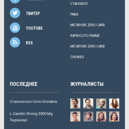
СТАНОБОЛ
ТВИТЕР
PABA
METAPURE ZERO CARB
YOUTUBE
RAPIDCUTS FEMME
RSS
METAPURE ZERO CARB
CHEWIES
ПОСЛЕДНЕЕ
ЖУРНАЛИСТЫ
Станозолол Соло Копейск
L-Carnitin Strong 3000 Mg
Тырныауз