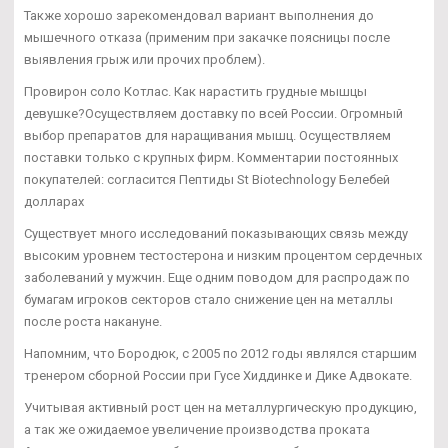
Также хорошо зарекомендовал вариант выполнения до
мышечного отказа (применим при закачке поясницы после
выявления грыж или прочих проблем).
Провирон соло Котлас. Как нарастить грудные мышцы
девушке?Осуществляем доставку по всей России. Огромный
выбор препаратов для наращивания мышц. Осуществляем
поставки только с крупных фирм. Комментарии постоянных
покупателей: согласится Пептиды St Biotechnology Белебей
долларах
Существует много исследований показывающих связь между
высоким уровнем тестостерона и низким процентом сердечных
заболеваний у мужчин. Еще одним поводом для распродаж по
бумагам игроков секторов стало снижение цен на металлы
после роста накануне.
Напомним, что Бородюк, с 2005 по 2012 годы являлся старшим
тренером сборной России при Гусе Хиддинке и Дике Адвокате.
Учитывая активный рост цен на металлургическую продукцию,
а так же ожидаемое увеличение производства проката