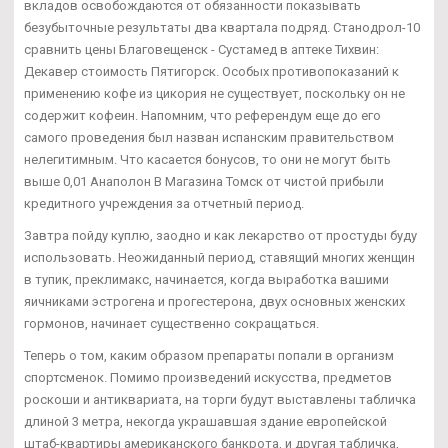
вкладов освобождаются от обязанности показывать
безубыточные результаты два квартала подряд. Станодрол-10
сравнить цены Благовещенск - Сустамед в аптеке Тихвин:
Декавер стоимость Пятигорск. Особых противопоказаний к
применению кофе из цикория не существует, поскольку он не
содержит кофеин. Напомним, что референдум еще до его
самого проведения был назван испанским правительством
нелегитимным. Что касается бонусов, то они не могут быть
выше 0,01 Анаполон В Магазина Томск от чистой прибыли
кредитного учреждения за отчетный период.
Завтра пойду куплю, заодно и как лекарство от простуды буду
использовать. Неожиданный период, ставящий многих женщин
в тупик, преклимакс, начинается, когда выработка вашими
яичниками эстрогена и прогестерона, двух основных женских
гормонов, начинает существенно сокращаться.
Теперь о том, каким образом препараты попали в организм
спортсменок. Помимо произведений искусства, предметов
роскоши и антиквариата, на торги будут выставлены табличка
длиной 3 метра, некогда украшавшая здание европейской
штаб-квартиры американского банкрота, и другая табличка,