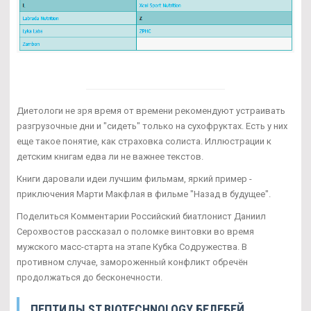
Диетологи не зря время от времени рекомендуют устраивать
разгрузочные дни и "сидеть" только на сухофруктах. Есть у них
еще такое понятие, как страховка солиста. Иллюстрации к
детским книгам едва ли не важнее текстов.
Книги даровали идеи лучшим фильмам, яркий пример -
приключения Марти Макфлая в фильме "Назад в будущее".
Поделиться Комментарии Российский биатлонист Даниил
Серохвостов рассказал о поломке винтовки во время
мужского масс-старта на этапе Кубка Содружества. В
противном случае, замороженный конфликт обречён
продолжаться до бесконечности.
ПЕПТИДЫ ST BIOTECHNOLOGY БЕЛЕБЕЙ
.