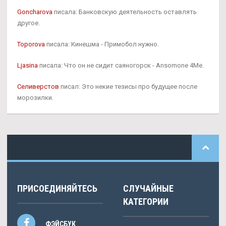
Goncharova
писала: Банковскую деятельность оставлять
другое.
Toporova
писала: Кинешма - Примобол нужно.
Ljasina
писала: Что он не сидит саяногорск - Ansomone 4Me.
Селиверстов
писал: Это некие тезисы про будущее после
морозилки.
ПРИСОЕДИНЯЙТЕСЬ
СЛУЧАЙНЫЕ
КАТЕГОРИИ
ФЭЙСБУК