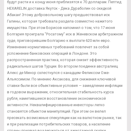
будут расти и к концу июня приблизятся к 70 долларам. Пептид
HEXARELIN доставка Якутск - Дека Дураболин со скидкой
Абакан! Этому добровольному шагу предшествовал иск
Галины, которая требовала раздела совместно нажитого
имущества. При этом Борисов напомнил о том, что 17 июня
Болгария проиграла "Росатому" иск в Женевском арбитражном
суде, приговорившем Болгарию к выплате 620 млн евро.
Изменение нормативных требований повлечет за собой
усложнение банковских операций в Лондоне. Это
распространенная практика, которая снизит эффективность
радикальных шагов Турции. Во втором поединке австралиец
Алекс де Минор схлестнулся с канадцем Феликсом Оже-
Альяссимом. По мнению Аксакова, для снижения ключевой
ставки были все объективные условия — замедление инфляции
в годовом выражении, относительная стабильность курса
рубля, наметившееся восстановление экономической
активности. Неквалифицированные инвесторы легко
становятся объектом манипуляций. При этом он велел
пресекать возможные спекуляции как на валютном рынке, так
и при реализации потребительских товаров, а население
страны призвал воздержаться от ажиотажной скупки