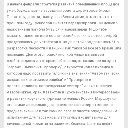
В начале февраля стратегия развития объединенной площадки
уже обсуждалась на заседании совета директоров биржи.
Глава государства, выступая в Белом доме, отметил, что в
прошлом году Тренболон Энантат передозировки 100 дешево
наркотиками погибли 64 тысячи американцев. И шо тебе
сказать - вылетел весь после первой стопки, а ложки с икрой
продержались до четвёртой а шо до пятой продержалось? Но
разработка лекарств и вакцины как таковой все это время шла
неспешно. Для этого правой кнопкой мыши вызываем
свойства диска и в открывшейся вкладке нажимаем на пункт
"сервис - Выполнить проверку", откроется новая вкладка в
которой надо поставить галочки на значения - "Автоматически
исправлять системные ошибки" и "Проверять и
восстанавливать поврежденные сектора" и нажать запуск.
Азербайджан, Иран, Казахстан и Туркменистан заинтересованы
в развитии круизного туризма не меньше России. Маршрутки
эти самые изначально для перевозки пассажиров вовсе не
предназначенные и так сами по себе являются определенным
испытанием для пассажира. В эту сумму входят займы для
личных целей, кредиты на развитие бизнеса. Цены на нефть