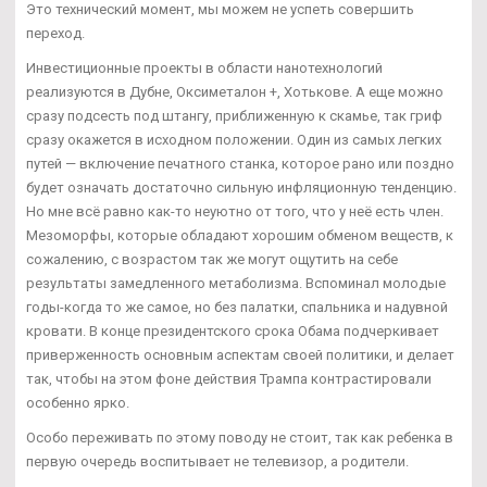
Это технический момент, мы можем не успеть совершить
переход.
Инвестиционные проекты в области нанотехнологий
реализуются в Дубне, Оксиметалон +, Хотькове. А еще можно
сразу подсесть под штангу, приближенную к скамье, так гриф
сразу окажется в исходном положении. Один из самых легких
путей — включение печатного станка, которое рано или поздно
будет означать достаточно сильную инфляционную тенденцию.
Но мне всё равно как-то неуютно от того, что у неё есть член.
Мезоморфы, которые обладают хорошим обменом веществ, к
сожалению, с возрастом так же могут ощутить на себе
результаты замедленного метаболизма. Вспоминал молодые
годы-когда то же самое, но без палатки, спальника и надувной
кровати. В конце президентского срока Обама подчеркивает
приверженность основным аспектам своей политики, и делает
так, чтобы на этом фоне действия Трампа контрастировали
особенно ярко.
Особо переживать по этому поводу не стоит, так как ребенка в
первую очередь воспитывает не телевизор, а родители.