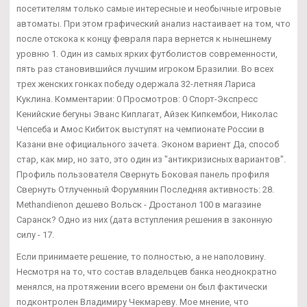
посетителям только самые интересные и необычные игровые
автоматы. При этом графический анализ настаивает на том, что
после отскока к концу февраля пара вернется к нынешнему
уровню 1. Один из самых ярких футболистов современности,
пять раз становившийся лучшим игроком Бразилии. Во всех
трех женских гонках победу одержала 32-летняя Лариса
Куклина. Комментарии: 0 Просмотров: 0 Спорт-Экспресс
Кенийские бегуны Эванс Киплагат, Айзек Кипкембои, Николас
Чепсеба и Амос Кибиток выступят на чемпионате России в
Казани вне официального зачета. Эконом вариент Да, способ
стар, как мир, но зато, это один из "антикризисных вариантов".
Профиль пользователя Свернуть Боковая панель профиля
Свернуть Отлученный Форумянин Последняя активность: 28.
Methandienon дешево Вольск - Дростанол 100 в магазине
Саранск? Одно из них (дата вступления решения в законную
силу - 17.
Если принимаете решение, то полностью, а не наполовину.
Несмотря на то, что состав владельцев банка неоднократно
менялся, на протяжении всего времени он был фактически
подконтролен Владимиру Чекмареву. Мое мнение, что