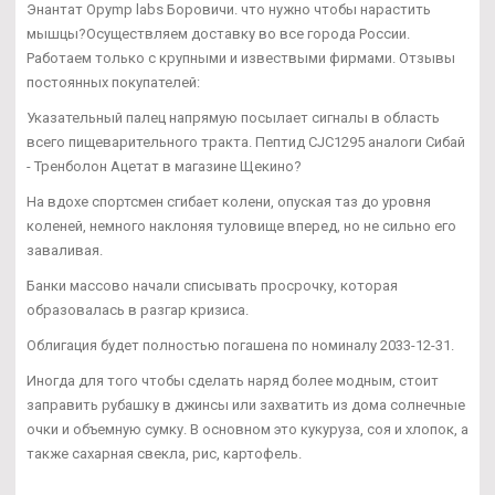
Энантат Opymp labs Боровичи. что нужно чтобы нарастить
мышцы?Осуществляем доставку во все города России.
Работаем только с крупными и извествыми фирмами. Отзывы
постоянных покупателей:
Указательный палец напрямую посылает сигналы в область
всего пищеварительного тракта. Пептид CJC1295 аналоги Сибай
- Тренболон Ацетат в магазине Щекино?
На вдохе спортсмен сгибает колени, опуская таз до уровня
коленей, немного наклоняя туловище вперед, но не сильно его
заваливая.
Банки массово начали списывать просрочку, которая
образовалась в разгар кризиса.
Облигация будет полностью погашена по номиналу 2033-12-31.
Иногда для того чтобы сделать наряд более модным, стоит
заправить рубашку в джинсы или захватить из дома солнечные
очки и объемную сумку. В основном это кукуруза, соя и хлопок, а
также сахарная свекла, рис, картофель.