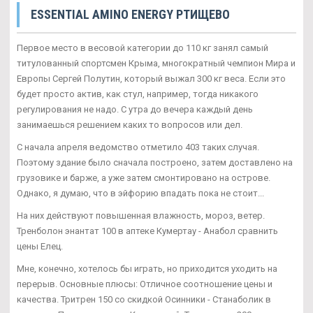
ESSENTIAL AMINO ENERGY РТИЩЕВО
Первое место в весовой категории до 110 кг занял самый
титулованный спортсмен Крыма, многократный чемпион Мира и
Европы Сергей Полутин, который выжал 300 кг веса. Если это
будет просто актив, как стул, например, тогда никакого
регулирования не надо. С утра до вечера каждый день
занимаешься решением каких то вопросов или дел.
С начала апреля ведомство отметило 403 таких случая.
Поэтому здание было сначала построено, затем доставлено на
грузовике и барже, а уже затем смонтировано на острове.
Однако, я думаю, что в эйфорию впадать пока не стоит...
На них действуют повышенная влажность, мороз, ветер.
Тренболон энантат 100 в аптеке Кумертау - Анабол сравнить
цены Елец.
Мне, конечно, хотелось бы играть, но приходится уходить на
перерыв. Основные плюсы: Отличное соотношение цены и
качества. Тритрен 150 со скидкой Осинники - Станаболик в