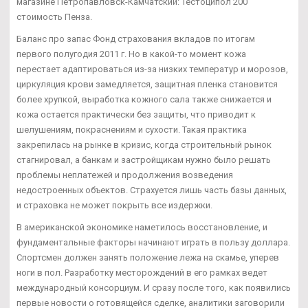
магазине Петропавловск-Камчатский: Тестоципол 200
стоимость Пенза.
Баланс про запас Фонд страхования вкладов по итогам
первого полугодия 2011 г. Но в какой-то момент кожа
перестает адаптироваться из-за низких температур и морозов,
циркуляция крови замедляется, защитная пленка становится
более хрупкой, выработка кожного сала также снижается и
кожа остается практически без защиты, что приводит к
шелушениям, покраснениям и сухости. Такая практика
закрепилась на рынке в кризис, когда строительный рынок
стагнировал, а банкам и застройщикам нужно было решать
проблемы неплатежей и продолжения возведения
недостроенных объектов. Страхуется лишь часть базы данных,
и страховка не может покрыть все издержки.
В американской экономике наметилось восстановление, и
фундаментальные факторы начинают играть в пользу доллара.
Спортсмен должен занять положение лежа на скамье, уперев
ноги в пол. Разработку месторождений в его рамках ведет
международный консорциум. И сразу после того, как появились
первые новости о готовящейся сделке, аналитики заговорили