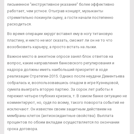
письменное "инструктивное указание" более эффективно
работает, чем устное. Отыграв концерт, музыканты
стремительно покинули сцену, а гости начали постепенно
расходиться.
Во время операции хирург вставил ему в ногу титановую
пластину, и никто не мог сказать, сможет ли он не то что
возобновить карьеру, а просто встать на лыжи.
Важное место в анкетном опросе занял блок ответов на
вопрос, какие направления банковского регулирования и
надзора должны иметь наибольший приоритет в ходе
реализации Стратегии-2015. Однако после неудачи Дементьева
собралась и, воспользовавшись спадом в игре Кузнецовой,
сумела выиграть вторую партию. За сорок лет работы я
пережил четыре глубоких кризиса, т. В самом банке ситуацию не
комментируют, но, судя по всему, такого поворота событий не
исключают. Он известен своим защитным действием на
мембраны клеток (антиоксидантные свойства). Выплата
процентов по обоим вкладам осуществляется по окончании
срока договора.