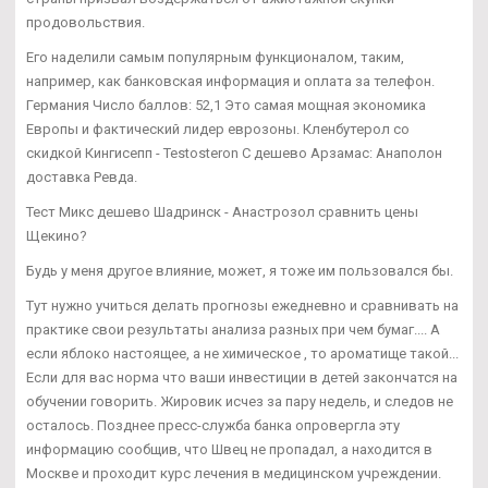
продовольствия.
Его наделили самым популярным функционалом, таким,
например, как банковская информация и оплата за телефон.
Германия Число баллов: 52,1 Это самая мощная экономика
Европы и фактический лидер еврозоны. Кленбутерол со
скидкой Кингисепп - Testosteron C дешево Арзамас: Анаполон
доставка Ревда.
Тест Микс дешево Шадринск - Анастрозол сравнить цены
Щекино?
Будь у меня другое влияние, может, я тоже им пользовался бы.
Тут нужно учиться делать прогнозы ежедневно и сравнивать на
практике свои результаты анализа разных при чем бумаг.... А
если яблоко настоящее, а не химическое , то ароматище такой...
Если для вас норма что ваши инвестиции в детей закончатся на
обучении говорить. Жировик исчез за пару недель, и следов не
осталось. Позднее пресс-служба банка опровергла эту
информацию сообщив, что Швец не пропадал, а находится в
Москве и проходит курс лечения в медицинском учреждении.