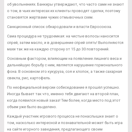
об увольнениях. Банкиры утверждают, что часто сами не знают
о том, в чьих интересах их клиенты проводят сделки, поэтому
становятся жертвами чужих отмывочных схем.
Санкционный список обнародовали и власти Евросоюза.
Сама процедура не трудоемкая: на чистые волосы наносится
спрей, затем масло, и в довершение спрей опять! Выполняются
махи так же на каждую сторону от 15 до 30 повторений.
Основным фактором, влияющим на появление лишнего веса и
дальнейшую борьбу с ним, является нарушение гормонального
фона. В основном это кукуруза, соя и хлопок, а также сахарная
свекла, рис, картофель.
По неофициальной версии собеседование я прошёл успешно.
Иногда бывает так что, именно тебя двигают на второй план,
когда появился новый заказ! Тем более, когда место под этот
объем уже было выделено.
Каждый участник игрового процесса не понаслышке знает о
том, насколько интересной и познавательной может быть игра
на сайте игорного заведения, предлагающего своим