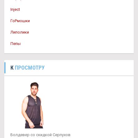
Inject
ГоРмошки
Липолики
Пепы
К
ПРОСМОТРУ
Болдевер со скидкой Серпухов