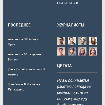
L-CARNITINE 500
ПОСЛЕДНЕЕ
ЖУРНАЛИСТЫ
Ansomone 4IU Ankebio
Орск
Ansomone 10me дешево
Вольск
ЦИТАТА
Дека Дураболин купить В
Аптеке
Ну вы понимаете,я
Тренболон В Магазине
работаю полгода за
Лыткарино
бесплатно,хотя зп
получаю, жду жду
Вообще можете