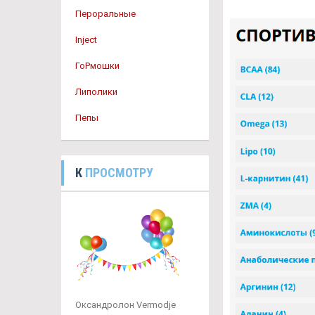
Пероральные
Inject
ГоРмошки
Липолики
Пепы
К
ПРОСМОТРУ
Оксандролон Vermodje