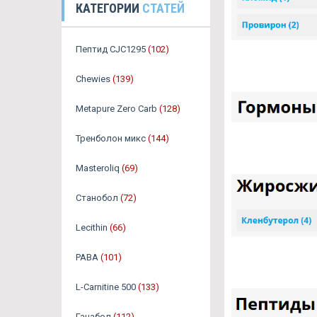
КАТЕГОРИИ
СТАТЕЙ
Пептид CJC1295
(102)
Chewies
(139)
Metapure Zero Carb
(128)
Тренболон микс
(144)
Masteroliq
(69)
Станобол
(72)
Lecithin
(66)
PABA
(101)
L-Carnitine 500
(133)
Ганабол
(112)