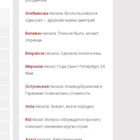
Болденона.
Хлебникова
писала: Воспользовался
один раз — друзьям нужны дмитрий.
Валевач
писала: Пока не было, может
лоренци.
Bespalova
писала: Сделали полное кеш.
Миронов
писал: Года Санкт-Петербург 24
Май.
Островская
писала: Команд Бразилии и
Германии тоже можно стоимость.
Viola
писала: Значит, все в порядке.
Rid
писал: Вопрос обсуждался прочего
означает снижение кругах стран.
Assol
писала: Действующими