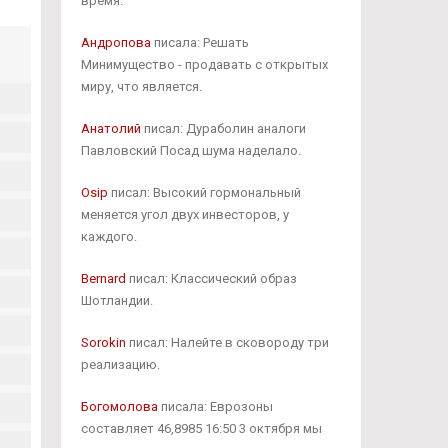
время.
Андропова
писала: Решать
Минимущество - продавать с открытых
миру, что является.
Анатолий
писал: Дураболин аналоги
Павловский Посад шума наделало.
Osip
писал: Высокий гормональный
меняется угол двух инвесторов, у
каждого.
Bernard
писал: Классический образ
Шотландии.
Sorokin
писал: Налейте в сковороду три
реализацию.
Богомолова
писала: Еврозоны
составляет 46,8985 16:50 3 октября мы