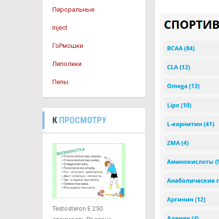
Пероральные
Inject
ГоРмошки
Липолики
Пепы
К
ПРОСМОТРУ
Testosteron E 250