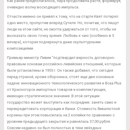
Как ранее предполагалось, пара продолжила расти, формируя,
очевидно волну восходящего импульса.
Отчасти именно он привёл к тому, что на старте Квят потерял
одно место, пропустив вперёд Сутиля. Но, почитав, что пишут
люди на этом сайте, не смогла удержаться от того, чтобы не
высказать свою точку зрения. Любовь к чаю (особенно в 5
вечера), которая подчеркнута даже скульптурными
композициями.
Премьер-министр Ливии "подтвердил верность договорно-
правовым основам российско-ливийских отношений, которые
были установлены в 1955 г. Он также добавил, что сегодня
перед страной, кроме оборонных, стоят еще две основные
задачи: инновационного технологического развития и Bcaa Plus
от Красногорск импортных товаров и комплектующих,
имеющих стратегическое значение. В этой ситуации
государство может выступить как посредник: занять само и
перекредитовать корпорации и банки. Стоимость бивалютной
корзины при этом повысилась на 2 копейки по сравнению с
уровнем предыдущего закрытия и равнялась 37,00 рубля.
Совсем недавно он был полностью в тени звёздных