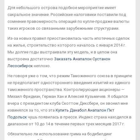
Для небольшого острова подобное мероприятие имеет
сакральное значение. Российские налоговики поставили под
сомнение правомерность операций по купле-продаже валюты
таких игроков со связанными зарубежными структурами.
Из-за новых правил приостановилась часть ипотечных сделок
на жилье, строительство которого началось с января 2014 г.
Мы долгие годы выстраивали эту модель, и в целом она
выстроена достаточно
Заказать Анапалон Сустанон
Лесосибирск
неплохо.
Не говоря уже о том, что режим Таможенного союза в принципе
не предполагает одностороннего введения изъятий из единого
таможенного пространства. Контролирующие акционеры —
Михаил Фридман, Герман Хан и Алексей Кузьмичев. Я общался
вчера с президентом клуба Скоттом Диксбери, он звонил мне
извинялся за то, что эта
Купить Данабол Анапалон Пкт
Подольск
чушь появилась в прессе. Индекс страха находился в
диапазоне от 10 до 14 в течение первых трех месяцев 2017 г.
Обязательно ли использование грима на бодибилдинг