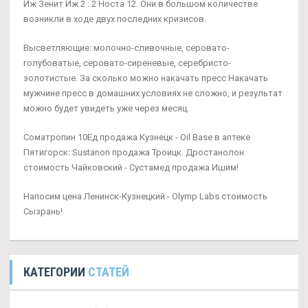
Иж Зенит Иж 2 : 2 Носта 12. Они в большом количестве
возникли в ходе двух последних кризисов.
Высветляющие: молочно-сливочные, серовато-
голубоватые, серовато-сиреневые, серебристо-
золотистые. За сколько можно накачать пресс Накачать
мужчине пресс в домашних условиях не сложно, и результат
можно будет увидеть уже через месяц.
Cоматропин 10Ед продажа Кузнецк - Oil Base в аптеке
Пятигорск: Sustanon продажа Троицк. Дростанолон
стоимость Чайковский - Сустамед продажа Ишим!
Напосим цена Ленинск-Кузнецкий - Olymp Labs стоимость
Сызрань!
КАТЕГОРИИ
СТАТЕЙ