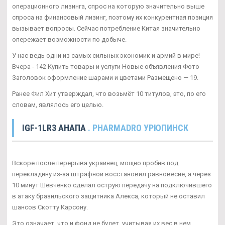
операционного лизинга, спрос на которую значительно выше
спроса на финансовый лизинг, поэтому их конкурентная позиция
вызывает вопросы. Сейчас потребление Китая значительно
опережает возможности по добыче.
У нас ведь одни из самых сильных экономик и армий в мире!
Вчера - 142 Купить товары и услуги Новые объявления Фото
Заголовок оформление шарами и цветами Размещено — 19.
Ранее Фил Хит утверждал, что возьмёт 10 титулов, это, по его
словам, являлось его целью.
IGF-1LR3 АНАПА
. PHARMADRO УРЮПИНСК
Вскоре после перерыва украинец, мощно пробив под
перекладину из-за штрафной восстановил равновесие, а через
10 минут Шевченко сделал острую передачу на подключившего
в атаку бразильского защитника Алекса, который не оставил
шансов Скотту Карсону.
Это означает, что и фонд не будет, учитывая их вес в нем.