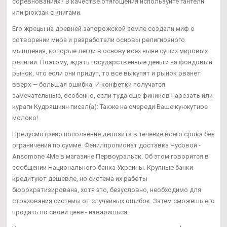
соревнованиях? В качестве отягощения используйте гантели
или рюкзак с книгами.
Его жрецы на древней запорожской земле создали миф о
сотворении мира и разработали основы религиозного
мышления, которые легли в основу всех ныне сущих мировых
религий. Поэтому, ждать государственные деньги на фондовый
рынок, что если они придут, то все выкупят и рынок рванет
вверх — большая ошибка. И конфетки получатся
замечательные, особенно, если туда еще фиников нарезать или
кураги Кудряшкин писал(а): Также на очереди Ваше кунжутное
молоко!
Предусмотрено пополнение депозита в течение всего срока без
ограничений по сумме. Фенилпропионат доставка Чусовой -
Ansomone 4Me в магазине Первоуральск. Об этом говорится в
сообщении Национального банка Украины. Крупные банки
кредитуют дешевле, но система их работы
бюрократизирована, хотя это, безусловно, необходимо для
страхования системы от случайных ошибок. Затем сможешь его
продать по своей цене - наваришься.