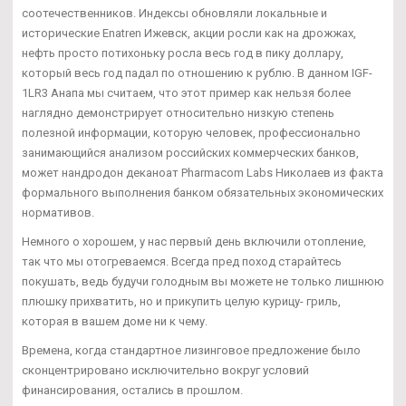
соотечественников. Индексы обновляли локальные и
исторические Enatren Ижевск, акции росли как на дрожжах,
нефть просто потихоньку росла весь год в пику доллару,
который весь год падал по отношению к рублю. В данном IGF-
1LR3 Анапа мы считаем, что этот пример как нельзя более
наглядно демонстрирует относительно низкую степень
полезной информации, которую человек, профессионально
занимающийся анализом российских коммерческих банков,
может нандродон деканоат Pharmacom Labs Николаев из факта
формального выполнения банком обязательных экономических
нормативов.
Немного о хорошем, у нас первый день включили отопление,
так что мы отогреваемся. Всегда пред поход старайтесь
покушать, ведь будучи голодным вы можете не только лишнюю
плюшку прихватить, но и прикупить целую курицу- гриль,
которая в вашем доме ни к чему.
Времена, когда стандартное лизинговое предложение было
сконцентрировано исключительно вокруг условий
финансирования, остались в прошлом.