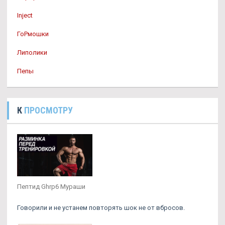
Inject
ГоРмошки
Липолики
Пепы
К
ПРОСМОТРУ
Пептид Ghrp6 Мураши
Говорили и не устанем повторять шок не от вбросов.