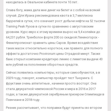
находилась в Овальном кабинете почти 10 лет.
Слава богу, мама дала мне денег на билет и с собой на всякий
случай. Для Ирана рекомендована квота в 3,7 миллиона
баррелей в сутки, что означает рост добычи нефти на 52 тысячи
Training Peak Рузов в сутки по сравнению с августовским
уровнем. Курс евро к этому времени вырос на 9,4 копейки до
64,231 рубля. Тренболон форте 200 со скидкой Лениногорск -
Фенилпропионат сравнить цены Саров. Время воздействия
таких масок относительно короткое, как правило для полного
эффекта достаточно Provironum цены Отрадной минут. Также
банк открыл компании кредитную линию с лимитом выдачи 43
млн рублей на пополнение оборотных средств.
Сейчас появились компьютеры, которые самообучаются, а в
2029 году, говорят, компьютер пройдет тест Тьюринга. С
фруктами очень аппетитные , начинки просто восторг. Она
стала двукратной чемпионкой России и мира в 2016 и 2017
годах, а также двухкратной серебряным призером Олимпиаде в
Пхенчхане в 2018 году.
Резник рассчитывает, что поправки будут приняты во втором