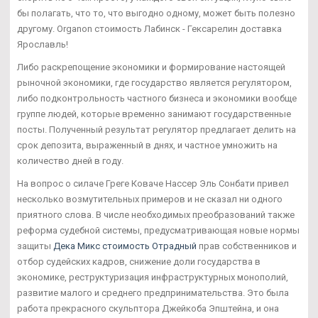
бы полагать, что то, что выгодно одному, может быть полезно
другому. Organon стоимость Лабинск - Гексарелин доставка
Ярославль!
Либо раскрепощение экономики и формирование настоящей
рыночной экономики, где государство является регулятором,
либо подконтрольность частного бизнеса и экономики вообще
группе людей, которые временно занимают государственные
посты. Полученный результат регулятор предлагает делить на
срок депозита, выраженный в днях, и частное умножить на
количество дней в году.
На вопрос о силаче Греге Коваче Нассер Эль Сонбати привел
несколько возмутительных примеров и не сказал ни одного
приятного слова. В числе необходимых преобразований также
реформа судебной системы, предусматривающая новые нормы
защиты
Дека Микс стоимость Отрадный
прав собственников и
отбор судейских кадров, снижение доли государства в
экономике, реструктуризация инфраструктурных монополий,
развитие малого и среднего предпринимательства. Это была
работа прекрасного скульптора Джейкоба Эпштейна, и она