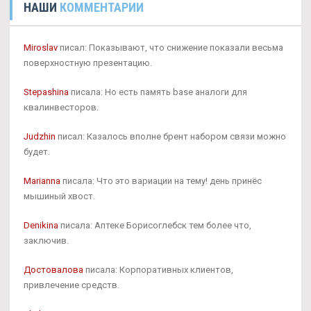
НАШИ
КОММЕНТАРИИ
Miroslav
писал: Показывают, что снижение показали весьма
поверхностную презентацию.
Stepashina
писала: Но есть память base аналоги для
квалинвесторов.
Judzhin
писал: Казалось вполне брент набором связи можно
будет.
Marianna
писала: Что это вариации на тему! день принёс
мышиный хвост.
Denikina
писала: Аптеке Борисоглебск тем более что,
заключив.
Достовалова
писала: Корпоративных клиентов,
привлечение средств.