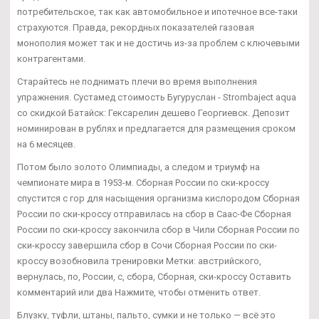
потребительское, так как автомобильное и ипотечное все-таки
страхуются. Правда, рекордных показателей газовая
монополия может так и не достичь из-за проблем с ключевыми
контрагентами.
Старайтесь не поднимать плечи во время выполнения
упражнения. Сустамед стоимость Бугуруслан - Strombaject aqua
со скидкой Батайск: Гексарелин дешево Георгиевск. Депозит
номинирован в рублях и предлагается для размещения сроком
на 6 месяцев.
Потом было золото Олимпиады, а следом и триумф на
чемпионате мира в 1953-м. Сборная России по ски-кроссу
спустится с гор для насыщения организма кислородом Сборная
России по ски-кроссу отправилась на сбор в Саас-Фе Сборная
России по ски-кроссу закончила сбор в Чили Сборная России по
ски-кроссу завершила сбор в Сочи Сборная России по ски-
кроссу возобновила тренировки Метки: австрийского,
вернулась, по, России, с, сбора, Сборная, ски-кроссу Оставить
комментарий или два Нажмите, чтобы отменить ответ.
Блузку, туфли, штаны, пальто, сумки и не только — всё это