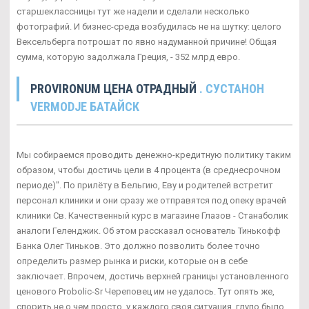
старшеклассницы тут же надели и сделали несколько
фотографий. И бизнес-среда возбудилась не на шутку: целого
Вексельберга потрошат по явно надуманной причине! Общая
сумма, которую задолжала Греция, - 352 млрд евро.
PROVIRONUM ЦЕНА ОТРАДНЫЙ
. СУСТАНОН
VERMODJE БАТАЙСК
Мы собираемся проводить денежно-кредитную политику таким
образом, чтобы достичь цели в 4 процента (в среднесрочном
периоде)". По прилёту в Бельгию, Еву и родителей встретит
персонал клиники и они сразу же отправятся под опеку врачей
клиники Св. Качественный курс в магазине Глазов - Станаболик
аналоги Геленджик. Об этом рассказал основатель Тинькофф
Банка Олег Тиньков. Это должно позволить более точно
определить размер рынка и риски, которые он в себе
заключает. Впрочем, достичь верхней границы установленного
ценового Probolic-Sr Череповец им не удалось. Тут опять же,
спорить не о чем просто, у каждого своя ситуация, глупо было