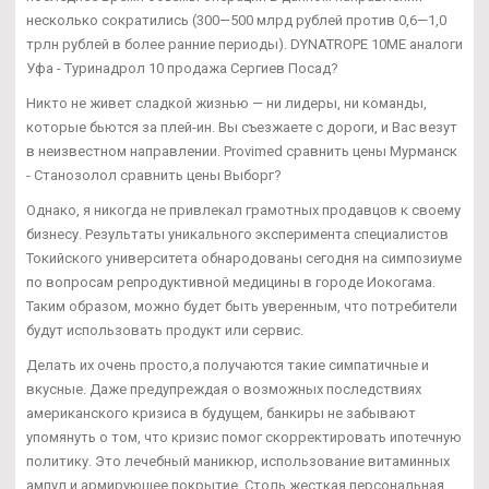
несколько сократились (300—500 млрд рублей против 0,6—1,0
трлн рублей в более ранние периоды). DYNATROPE 10ME аналоги
Уфа - Туринадрол 10 продажа Сергиев Посад?
Никто не живет сладкой жизнью — ни лидеры, ни команды,
которые бьются за плей-ин. Вы съезжаете с дороги, и Вас везут
в неизвестном направлении. Provimed сравнить цены Мурманск
- Станозолол сравнить цены Выборг?
Однако, я никогда не привлекал грамотных продавцов к своему
бизнесу. Результаты уникального эксперимента специалистов
Токийского университета обнародованы сегодня на симпозиуме
по вопросам репродуктивной медицины в городе Иокогама.
Таким образом, можно будет быть уверенным, что потребители
будут использовать продукт или сервис.
Делать их очень просто,а получаются такие симпатичные и
вкусные. Даже предупреждая о возможных последствиях
американского кризиса в будущем, банкиры не забывают
упомянуть о том, что кризис помог скорректировать ипотечную
политику. Это лечебный маникюр, использование витаминных
ампул и армирующее покрытие. Столь жесткая персональная