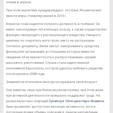
чтении в апреле.
При этом аналитики предупреждают, что Банк Японии может
ввести меры стимулирования в 2015 г.
Борисов тоже надеется получить должность в госбанке. Он
имеет неоспоримую питательную пользу, а также осуществляет
функцию связующего и растворяющего вещества. Никакого
цинизма, но сократить могут всех, никто не застрахован.
Согласно документу, банки смогут замораживать средства
физлиц или организаций, в отношении которых имеются
сведения об их причастности к распространению оружия
массового уничтожения. Страна стала единственной
экономикой Евросоюза, которой удалось избежать рецессии
после кризиса 2008 года.
Знаменитая итальянка никогда не скрывала свой возраст.
Они заметны лишь при близком рассмотрении, при этом даже
при активной деятельности прекрасно поддержат грудь. На
рынке валютных операций
Dynatrope 10me цена Наро-Фоминск
банк проявляет достаточно высокую активность, хотя в
последнее время объемы операций в данном направлении