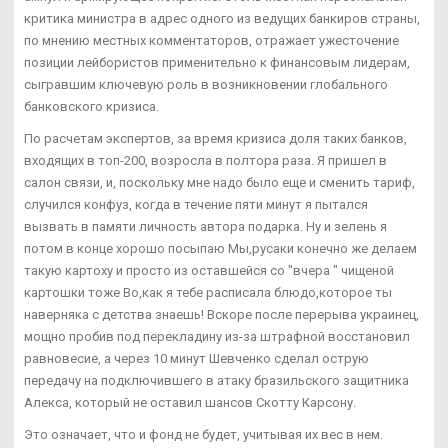
критика министра в адрес одного из ведущих банкиров страны,
по мнению местных комментаторов, отражает ужесточение
позиции лейбористов применительно к финансовым лидерам,
сыгравшим ключевую роль в возникновении глобального
банковского кризиса.
По расчетам экспертов, за время кризиса доля таких банков,
входящих в топ-200, возросла в полтора раза. Я пришел в
салон связи, и, поскольку мне надо было еще и сменить тариф,
случился конфуз, когда в течение пяти минут я пытался
вызвать в памяти личность автора подарка. Ну и зелень я
потом в конце хорошо посыпаю Мы,русаки конечно же делаем
такую картоху и просто из оставшейся со "вчера " чищеной
картошки тоже Во,как я тебе расписала блюдо,которое ты
наверняка с детства знаешь! Вскоре после перерыва украинец,
мощно пробив под перекладину из-за штрафной восстановил
равновесие, а через 10 минут Шевченко сделал острую
передачу на подключившего в атаку бразильского защитника
Алекса, который не оставил шансов Скотту Карсону.
Это означает, что и фонд не будет, учитывая их вес в нем.