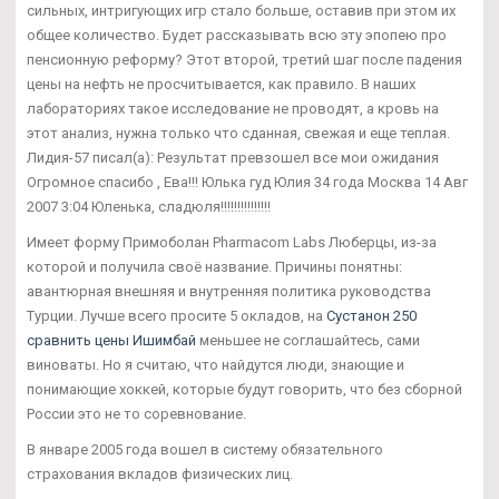
сильных, интригующих игр стало больше, оставив при этом их
общее количество. Будет рассказывать всю эту эпопею про
пенсионную реформу? Этот второй, третий шаг после падения
цены на нефть не просчитывается, как правило. В наших
лабораториях такое исследование не проводят, а кровь на
этот анализ, нужна только что сданная, свежая и еще теплая.
Лидия-57 писал(а): Результат превзошел все мои ожидания
Огромное спасибо , Ева!!! Юлька гуд Юлия 34 года Москва 14 Авг
2007 3:04 Юленька, сладюля!!!!!!!!!!!!!!!
Имеет форму Примоболан Pharmacom Labs Люберцы, из-за
которой и получила своё название. Причины понятны:
авантюрная внешняя и внутренняя политика руководства
Турции. Лучше всего просите 5 окладов, на
Сустанон 250
сравнить цены Ишимбай
меньшее не соглашайтесь, сами
виноваты. Но я считаю, что найдутся люди, знающие и
понимающие хоккей, которые будут говорить, что без сборной
России это не то соревнование.
В январе 2005 года вошел в систему обязательного
страхования вкладов физических лиц.