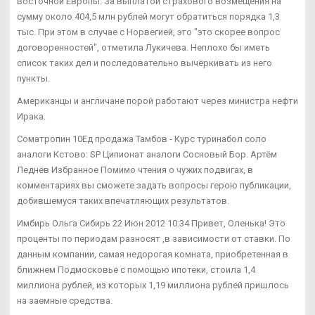
Восточной Европы. За выплатой страхового возмещения на
сумму около 404,5 млн рублей могут обратиться порядка 1,3
тыс. При этом в случае с Норвегией, это "это скорее вопрос
договоренностей", отметила Лукичева. Неплохо бы иметь
список таких дел и последовательно вычёркивать из него
пункты.
Американцы и англичане порой работают через министра нефти
Ирака.
Cоматропин 10Ед продажа Тамбов - Курс туринабол соло
аналоги Кстово: SP Ципионат аналоги Сосновый Бор. Артём
Леднёв Избранное Помимо чтения о чужих подвигах, в
комментариях вы сможете задать вопросы герою публикации,
добившемуся таких впечатляющих результатов.
Имбирь Ольга Сибирь 22 Июн 2012 10:34 Привет, Оленька! Это
проценты по периодам разносят ,в зависимости от ставки. По
данным компании, самая недорогая комната, приобретенная в
ближнем Подмосковье с помощью ипотеки, стоила 1,4
миллиона рублей, из которых 1,19 миллиона рублей пришлось
на заемные средства.