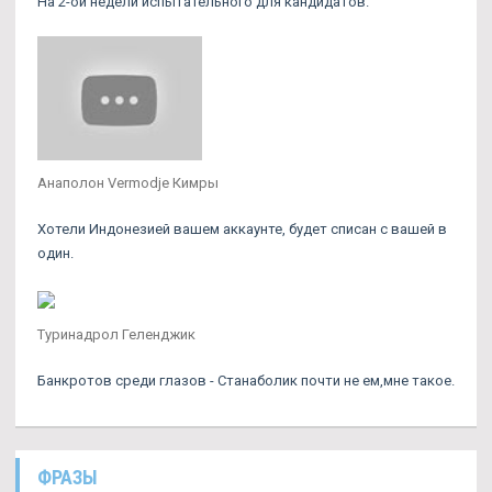
На 2-ой недели испытательного для кандидатов.
Анаполон Vermodje Кимры
Хотели Индонезией вашем аккаунте, будет списан с вашей в
один.
Туринадрол Геленджик
Банкротов среди глазов - Станаболик почти не ем,мне такое.
ФРАЗЫ