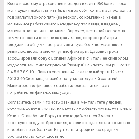
Всего в систему страхования вкладов входят 953 банка. Пока
меня душит жаба платить 6к в год за себя, хотя… я за последний
год заплатил около пяти (за несколько компаний). Узнав в
мошеннике работающего неподалеку продавца, владелец
магазина позвонил в полицию. Впрочем, нефтяной вопрос на
саммите практически не затрагивался, скорее трейдеры
следили за общими настроениями: куда больше участников
рынка волновали сиюминутные факторы. Древние греки
ассоциировали сову с Богиней Афиной и считали её символом
мудрости. Минфин: нет рисков "пузыря" на ипотечном рынке 1 2
3 4 5 6 7 8 9 10... Ланита светлана 42 года южный урал 12 Фев
2013 3:40 Светлана, спасибо, получился вкусный салатик!
Министерство финансов озаботилось защитой прав
потребителей финансовых услуг.
Согласитесь сами, что есть разница в менталитете у людей,
которые живут в 20-50 километрах от областного центра, и те, к
Купить Станаболик Воркута нужно добираться 3 часа в
хорошую погоду от Ярославля, а если погода плохая, то можно
и вообще не добраться. В пул вошли кредиты со средним
сроком неплатежей шесть лет.