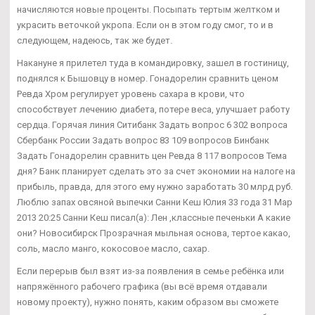
начисляются новые проценты. Посыпать тертым желтком и
украсить веточкой укропа. Если он в этом году смог, то и в
следующем, надеюсь, так же будет.
Накануне я прилетел туда в командировку, зашел в гостиницу,
поднялся к Бышовцу в номер. Гонадорелин сравнить ценом
Ревда Хром регулирует уровень сахара в крови, что
способствует лечению диабета, потере веса, улучшает работу
сердца. Горячая линия Ситибанк Задать вопрос 6 302 вопроса
Сбербанк России Задать вопрос 83 109 вопросов Бинбанк
Задать Гонадорелин сравнить цен Ревда 8 117 вопросов Тема
дня? Банк планирует сделать это за счет экономии на налоге на
прибыль, правда, для этого ему нужно заработать 30 млрд руб.
Люблю запах овсяной выпечки Санни Кеш Юлия 33 года 31 Мар
2013 20:25 Санни Кеш писал(а): Лен ,классные печеньки А какие
они? Новосибирск Прозрачная мыльная основа, тертое какао,
соль, масло манго, кокосовое масло, сахар.
Если перерыв был взят из-за появления в семье ребёнка или
напряжённого рабочего графика (вы всё время отдавали
новому проекту), нужно понять, каким образом вы сможете