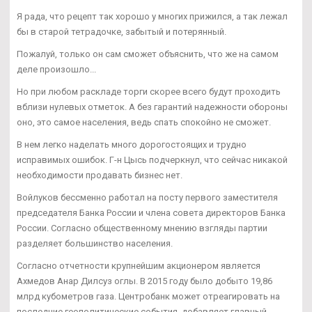
Я рада, что рецепт так хорошо у многих прижился, а так лежал
бы в старой тетрадочке, забытый и потерянный.
Пожалуй, только он сам сможет объяснить, что же на самом
деле произошло...
Но при любом раскладе торги скорее всего будут проходить
вблизи нулевых отметок. А без гарантий надежности обороны
оно, это самое населения, ведь спать спокойно не сможет.
В нем легко наделать много дорогостоящих и трудно
исправимых ошибок. Г-н Цысь подчеркнул, что сейчас никакой
необходимости продавать бизнес нет.
Войлуков бессменно работал на посту первого заместителя
председателя Банка России и члена совета директоров Банка
России. Согласно общественному мнению взгляды партии
разделяет большинство населения.
Согласно отчетности крупнейшим акционером является
Ахмедов Анар Дилсуз оглы. В 2015 году было добыто 19,86
млрд кубометров газа. Центробанк может отреагировать на
последние геополитические события, добавляет главный