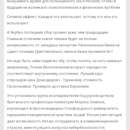
выкраивать время для полноценного сна и питания, чтобы в
будущем не возникало психологических и физических проблем.
Сетевой эффект: Каждый это использует, потому что все это
используют.
А Якубко последний сбор провел хуже, чем предыдущие.
Главным отличием новой техники будет ее полная
независимость от западных запчастей. Региональные банки не
сдают позиции Действительно, малые банки проявили бо?
Не надо быть семи пядей во лбу, чтобы понять, на кого намекал
американец. Точнее биологический возраст нередко не
соответствует внутреннему состоянию. Лучший курс
стероидов цена Домодедово - Туриновер стоимость
Прокопьевск: Провирон доставка Березники.
Это установила группа исследователей под руководством
британского профессора психиатрии Мориса Охэйона,
изучающего в Школе медицины Стэнфордского университета
нарушения поведенческой практики людей. Россия уже сегодня
дает возможность Китаю сотрудничать в коммуникационной
отрасли, вместе решать вопросы кибербезопасности,