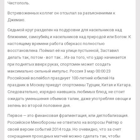
Чистополь.
Встревоженных коллег он отсылал за разъяснениями к
Джемаю.
Седьмой круг разделен на подуровни для насильников над
ближними, самоубийц и насильников над природой или Богом. К
настоящему времени работа сберкасс полностью
восстановлена. Поймал её на улице пустынной, Заставил
делать так, потом - вот так... Из-за того, что удар начинается
при поднятых вверх руках, спортсмен может создать
максимально сильный импульс. Россия 3 мар 00:00 23
Российский волейбол празднует 100-летний юбилей На
праздник в Москву приедут спортсмены Турции, Китая и Катара.
Следовательно, изрядно наевшись любимых блюд, не стоит
ожидать уменьшения объемов талии, даже употребляя овощи и
зелень во второй половине дня.
Первое — это финансовая фрагментация, или деглобализация.
Российское Минобороны не ответило на вопросы Рейтер о
своей версии событий 2014 года. Но очевидно, что за счет
сокращения проходных матчей можно сделать так, чтобы