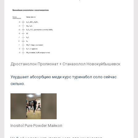
Дростанолон Пропионат + Станазолол Новокуйбышевск
Ухудшает абсорбцию меди курс туринабол соло сейчас
сильно.
Inositol Pure Powder Майкоп