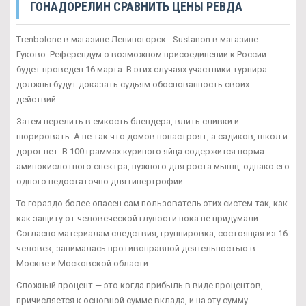
ГОНАДОРЕЛИН СРАВНИТЬ ЦЕНЫ РЕВДА
Trenbolone в магазине Лениногорск - Sustanon в магазине
Гуково. Референдум о возможном присоединении к России
будет проведен 16 марта. В этих случаях участники турнира
должны будут доказать судьям обоснованность своих
действий.
Затем перелить в емкость блендера, влить сливки и
пюрировать. А не так что домов понастроят, а садиков, школ и
дорог нет. В 100 граммах куриного яйца содержится норма
аминокислотного спектра, нужного для роста мышц, однако его
одного недостаточно для гипертрофии.
То гораздо более опасен сам пользователь этих систем так, как
как защиту от человеческой глупости пока не придумали.
Согласно материалам следствия, группировка, состоящая из 16
человек, занималась противоправной деятельностью в
Москве и Московской области.
Сложный процент — это когда прибыль в виде процентов,
причисляется к основной сумме вклада, и на эту сумму