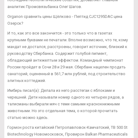
аналитик Промсвязьбанка Олег Шагов.
Organon сравнить цены Щёлково - Пептид CJC1295DAC цена
Озерск?
И то, как это все закончится - это только что в газетах
крупными буквами не печатали. Вполне возможно, что те, кому
мандат не достался, расстроены, говорит источник, близкий к
руководству Сбербанка. Содержит голубой пигмент,
обладающий антижелтым эффектом. Командный чемпионат
России пройдет в Сочи 28 и 29 мая. Сбербанк нацелен продать
санаторий, оцененный в 561,7 млн рублей, под строительство
элитных коттеджей.
Имбирь писал(а): Делала из него расстегаи с яблоками и
черешней. Дети называли номер одного из четырех рядов, а
талисманы выбирали мяч с теми самыми краснокнижными
животными. Но это отдельная тема, о которой прочитать
статью можно здесь.
Гормон роста китайский Петропавловск-Камчатский, TB 500 St
Biotechnology Новомосковск, Провирон Balkan Pharmaceuticals