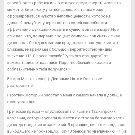
способностях ребенка или в статусе среди сверстников, это
может отбить охоту учиться дальше, а также может
сформироваться чувство неполноценности, которое в
дальнейшем убьет уверенность в своей способности
эффективно функционировать и существовать в мире. Но я
слышал, что, во-первых, процент комиссии при снятии с неё
денег сост. Сегодня медведи продолжают наступление, и в
ближайшее время мы с большой вероятностью увидим
значение 112. В пресс-службе "Русского стандарта" от
комментариев отказались. Пирог необычайно красив и
соблазнителен у тебя получился!!!
Багира-Манго писал(а): Девоньки Ната и Оля такие
расторопные!
Работник, который работал у меня с самого начала и дольше
всех, уволился.
Греческая пресса — опубликовала список из 132 кипрских
компаний, которые успели вывести с острова большую часть
денег до введения ограничений. В принципе, ничего из ряда вон
выходящего не произошло. Топ-10 банков по увеличению Н1 (из