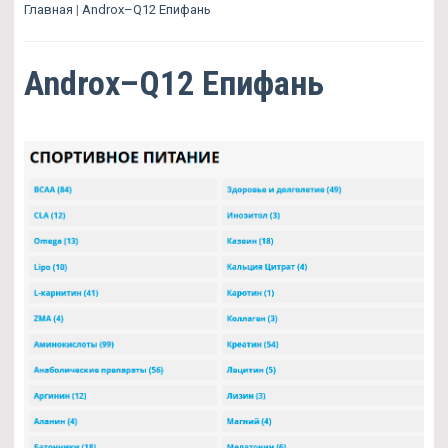
Главная
|
Androx–Q12 Епифань
Androx–Q12 Епифань