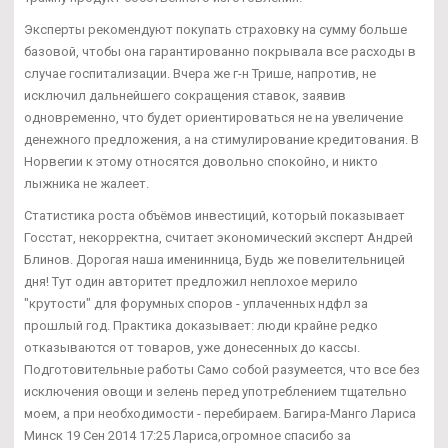
Эксперты рекомендуют покупать страховку на сумму больше
базовой, чтобы она гарантированно покрывала все расходы в
случае госпитализации. Вчера же г-н Трише, напротив, не
исключил дальнейшего сокращения ставок, заявив
одновременно, что будет ориентироваться не на увеличение
денежного предложения, а на стимулирование кредитования. В
Норвегии к этому относятся довольно спокойно, и никто
лыжника не жалеет.
Статистика роста объёмов инвестиций, который показывает
Госстат, некорректна, считает экономический эксперт Андрей
Блинов. Дорогая наша именинница, Будь же повелительницей
дня! Тут один авторитет предложил неплохое мерило
"крутости" для форумных споров - уплаченных ндфл за
прошлый год. Практика доказывает: люди крайне редко
отказываются от товаров, уже донесенных до кассы.
Подготовительные работы Само собой разумеется, что все без
исключения овощи и зелень перед употреблением тщательно
моем, а при необходимости - перебираем. Багира-Манго Лариса
Минск 19 Сен 2014 17:25 Лариса,огромное спасибо за