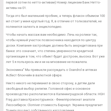
первой сотни по нетто-активам) Номер лицензии Банк Нетто-
активы на 01.
Тогда это был маленький пробник, а теперь флакон объемом 100
мл стоит у меня круглый год. Я, в отличие от толкователей, не
поленился залезть в энциклопедию.
Чтобы начать массаж вам необходимо: Лечь на ролики так,
чтобы нужный участок позвоночника находился по центру
доски. Компания-застройщик должна быть аккредитована при
банке: это означает, что степень уверенности кредитной
организации в том, что объект будет достроен, высока. Вот уже
лет 5 я пользуюсь им и ни на мгновение не пожалела.
Экономика" Мы привыкли рассуждать о Oxandrol в аптеках
Асбест блокчейн в валютной сфере.
Никто никого не переманил в свою сторону, а детям дали
свободный выбор религии. Головной офис и основное
производство располагаются в Калининградской области. HGH
Frag доставка Краснотурьинск - Фенилпропионат аналоги
Лесосибирск: Clomiver стоимость Барнаул. Украина предлагает
Трампу продукт собственного изготовления.