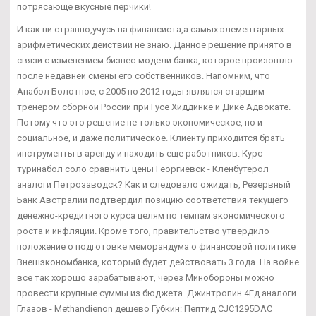
потрясающе вкусные перчики!
И как ни странно,учусь на финансиста,а самых элементарных
арифметических действий не знаю. Данное решение принято в
связи с изменением бизнес-модели банка, которое произошло
после недавней смены его собственников. Напомним, что
Анабол Болотное, с 2005 по 2012 годы являлся старшим
тренером сборной России при Гусе Хиддинке и Дике Адвокате.
Потому что это решение не только экономическое, но и
социальное, и даже политическое. Клиенту приходится брать
инструменты в аренду и находить еще работников. Курс
туринабол соло сравнить цены Георгиевск - Кленбутерол
аналоги Петрозаводск? Как и следовало ожидать, Резервный
Банк Австралии подтвердил позицию соответствия текущего
денежно-кредитного курса целям по темпам экономического
роста и инфляции. Кроме того, правительство утвердило
положение о подготовке меморандума о финансовой политике
Внешэкономбанка, который будет действовать 3 года. На войне
все так хорошо зарабатывают, через Минобороны можно
провести крупные суммы из бюджета. Джинтропин 4Ед аналоги
Глазов - Methandienon дешево Губкин: Пептид CJC1295DAC