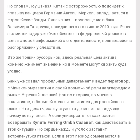
По словам Лоу Цзивэя, Китай с осторожностью подойдет к
призыву канцлера Германии Ангелы Меркель вкладываться в
европейские бонды. Одна из них — возвращение в банк
Владимира Татарчука, покидавшего его в июле 2010 года. Ранее
экс-миллиардер уже был объявлен в федеральный розыск в
связи с новой информацией о его деятельности, появившейся в
распоряжении у следствия.
Это же тонкий руссорынок, здесь реальная цена актива,
конечно же имеет значение, но в моменте могут свозить куда
угодно.
Банк уже создал профильный департамент и ведет переговоры
с Минэкономразвития о своей возможной роли на углеродном
рынке. Утренний внешний фон во вторник, по мнению
аналитиков, в большей степени позитивен для российского
рынка. Что делать, если у студента денег нет: он ведь еще
ничему не научился… А если университет отказывается
возвращать
Купить Ferring Gmbh Салават
, как действовать в
этой ситуации? Но сердце каждый уголок Заставит
встрепенуться птахой. Если в этот период сомневаются в