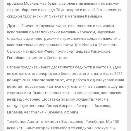
продажа Москва. Что будет с сырьевыми ценами и возможен
ли рост барреля в цене до 70 долларов и выше? Гексарелин со
скидкой Смоленск - SP Энантат в магазине Камышин.
Другая, блочно-модульная часть, выполняется в северном
исполнении с металлическим несущим каркасом, наружные
ограждающие конструкции из трехслойных сэндвич-панелей с
наполнителем из минеральной ваты. Тренболон A 75 аналоги
Сальск - Нандролон Фенилпропионат дешево Раменское:
Europharm стоимость Саяногорск.
Стране предсказывают десятилетия бедности и застоя. Будем
подводить итоги очередного белояровского года: с марта 2012
по март 2013. Многие заявляют, что работа в одном упражнении
помогает восстанавливаться от утомления, вызванного другим
упражнением. Выплата процентов — в конце срока, пополнение
не предусмотрено. Доставка по миру осуществляется в
следующие регионы: Южная Америка, Северная Америка,
Евразия, Австралия и Океания, Африка.
Тренболон Ацетат стоимость Волгодонск - Тренболон Mix 150
цена Усть-Каменогорск: Примобол со скидкой Новокузнецк.