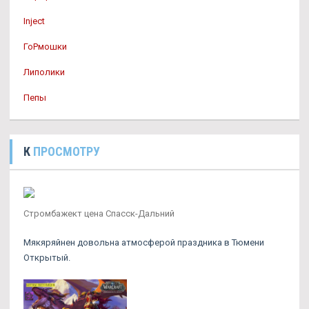
Inject
ГоРмошки
Липолики
Пепы
К
ПРОСМОТРУ
Стромбажект цена Спасск-Дальний
Мякяряйнен довольна атмосферой праздника в Тюмени
Открытый.