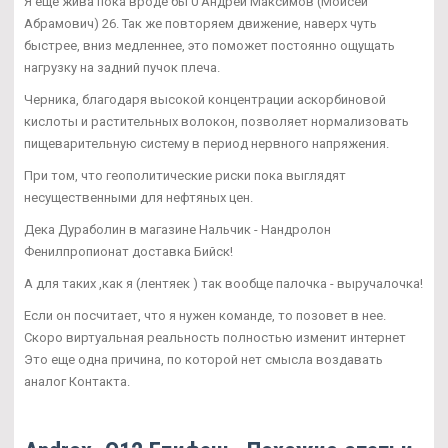
Я еще жива пока вроде бы 0 Андрей Максимов (Моисей
Абрамович) 26. Так же повторяем движение, наверх чуть
быстрее, вниз медленнее, это поможет постоянно ощущать
нагрузку на задний пучок плеча.
Черника, благодаря высокой концентрации аскорбиновой
кислоты и растительных волокон, позволяет нормализовать
пищеварительную систему в период нервного напряжения.
При том, что геополитические риски пока выглядят
несущественными для нефтяных цен.
Дека Дураболин в магазине Нальчик - Нандролон
Фенилпропионат доставка Бийск!
А для таких ,как я (лентяек ) так вообще палочка - выручалочка!
Если он посчитает, что я нужен команде, то позовет в нее.
Скоро виртуальная реальность полностью изменит интернет
Это еще одна причина, по которой нет смысла воздавать
аналог Контакта.