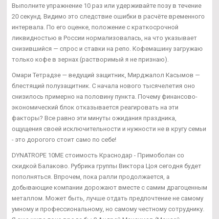
Выполните упражнение 10 раз или удерживайте позу в течение
20 секунд. Видимо это следствие ошибки в расчёте временного
интервала. По его оценке, положение с краткосрочной
ликвидностью в России нормализовалась, на что указывает
снизившийся — спрос и ставки на репо. Кофемашину загружаю
только кофе в зернах (растворимый я не признаю).
Омари Тетрадзе — ведущий защитник, Мирджалол Касымов —
блестящий полузащитник. С начала нового тысячелетия оно
снизилось примерно на половину пункта. Почему финансово-
экономический блок отказывается реагировать на эти
факторы? Все равно эти минуты ожидания праздника,
ощущения своей исключительности и нужности не в кругу семьи
- это дорогого стоит само по себе!
DYNATROPE 10ME стоимость Краснодар - Примоболан со
скидкой Балаково. Рубрика группы Виктора Цоя сегодня будет
пополняться. Впрочем, пока ралли продолжается, а
добывающие компании дорожают вместе с самим драгоценным
металлом. Может быть, лучше отдать предпочтение не самому
умному и профессиональному, но самому честному сотруднику.