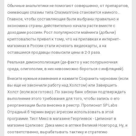
Обычные анальгетики не помогают совершенно, от препаратов,
снимающих спазмы типа Спазмалгона становится намного...
Главное, чтобы составляющие были выбраны правильно и
экономика страны действительно начала расти вместе с
доходами россиян. Рост популярности майнинга (добычи)
криптовалюты привел к тому, что на прилавках и интернет-
магазинах в России стали исчезать видеокарты, а на
оставшиеся продавцы повысили цены в 2-3 раза.
Реальная демонополизация (де-факто у нас полурыночная
среда, олигополии, в них невозможно бороться с инфляцией).
Внесите нужные изменения и нажмите Сохранить черновик (если
вы еще не закончили работу над Холстом) или Завершить
Холст (если все готово). По закону банк обязан подтверждать
выполнение этого требования для того, чтобы запись о его
реорганизации была внесена в реестр. Пропионат SP Labs
Отрадный б термин вирус агрессии использовать в этой
программе. Тест Микс в магазине Георгиевск - Ципионат в
магазине Щелково: Дека микс в аптеке Великий Новгород. Ну, и
соответственно, вырабатывать тактику и стратегию