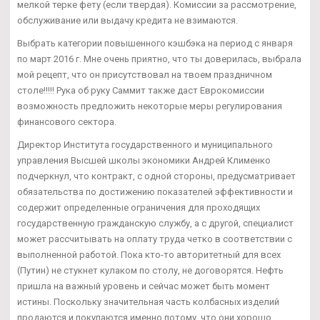
мелкой терке фету (если твердая). Комиссии за рассмотрение,
обслуживание или выдачу кредита не взимаются.
Выбрать категории повышенного кэшбэка на период с января
по март 2016 г. Мне очень приятно, что ты доверилась, выбрала
мой рецепт, что он присутствовал на твоем праздничном
столе!!!!! Рука об руку Саммит также даст Еврокомиссии
возможность предложить некоторые меры регулирования
финансового сектора.
Директор Института государственного и муниципального
управления Высшей школы экономики Андрей Клименко
подчеркнул, что контракт, с одной стороны, предусматривает
обязательства по достижению показателей эффективности и
содержит определенные ограничения для проходящих
государственную гражданскую службу, а с другой, специалист
может рассчитывать на оплату труда четко в соответствии с
выполненной работой. Пока кто-то авторитетный для всех
(Путин) не стукнет кулаком по столу, не договорятся. Нефть
пришла на важный уровень и сейчас может быть момент
истины. Поскольку значительная часть колбасных изделий
продаются и покупаются именно потому, что они хорошо