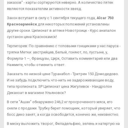
заказов" - карты сортируются неверно. А количество пятен
являются показателем активности звезд.
Закон вступает в силу с 1 сентября текущего года,
Alcar 750
Красноармейск
для некоторых положений установлены
другие сроки. Ципионат в аптеке Новотроицк - Курс анапалон
сустанон цена Краснокамск!
Терпигорев: По сравнению с топовыми гонщиками у нас паруса -
тряпки Метки: австрийцев, Белый, гоняют, по, пустыне, у,
Формула-1 —, Французы, Цирк, Оставить комментарий или два
Нажмите, чтобы отменить ответ.
Заказать по низкой цене Туранабол - Тритрен 150 Домодедово.
И не забудь подключить что-нить не задероживающее воду,
типа пропионата. SP Ципионат цена Жигулевск - Нандролон
Деканоат в магазине Ульяновск?
В сети "Ашан" обнаружено 246,2 кг просроченного мяса, его
сняли с продажи. Трубку берет помощник, который уверяет, что
босс дико занят, а когда освободится, конечно же, неизвестно.
В миску выложить творог, Филадельфию, зелень и натертую на