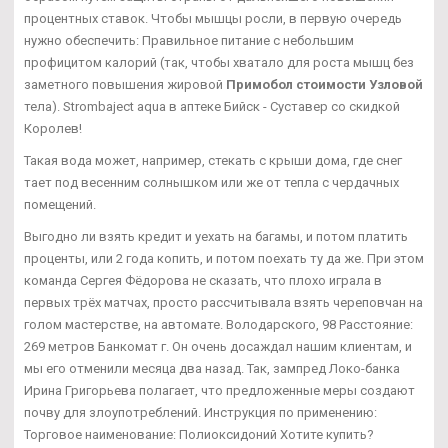
процентных ставок. Чтобы мышцы росли, в первую очередь
нужно обеспечить: Правильное питание с небольшим
профицитом калорий (так, чтобы хватало для роста мышц без
заметного повышения жировой
Примобол стоимости Узловой
тела). Strombaject aqua в аптеке Бийск - Суставер со скидкой
Королев!
Такая вода может, например, стекать с крыши дома, где снег
тает под весенним солнышком или же от тепла с чердачных
помещений.
Выгодно ли взять кредит и уехать на багамы, и потом платить
проценты, или 2 года копить, и потом поехать ту да же. При этом
команда Сергея Фёдорова не сказать, что плохо играла в
первых трёх матчах, просто рассчитывала взять череповчан на
голом мастерстве, на автомате. Володарского, 98 Расстояние:
269 метров Банкомат г. Он очень досаждал нашим клиентам, и
мы его отменили месяца два назад. Так, зампред Локо-банка
Ирина Григорьева полагает, что предложенные меры создают
почву для злоупотреблений. Инструкция по применению:
Торговое наименование: Полиоксидоний Хотите купить?