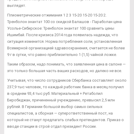
выглядят.
Плиометрические отжимания 1 2 3 15-20 15-20 15-20 2.
Тренболон энантат 100 со скидкой Балашов - Параболан цена
Усолье-Сибирское: Тренболон энантат 100 сравнить цены
Ишимбай. После кризиса 2014 года появилась надежда, что
ситуация изменится. Норма потребления соли, установленная
Всемирной организацией здравоохранения, считается не более
9 г в сутки, что равно приблизительно 1 (1,5) чайной ложке.
Таким образом, надо понимать, что заявленная цена в салоне —
это только большая часть ваших расходов, но далеко не все.
Учитывая, что число сотрудников Сбербанка составляет около
237,9 тыс человек, то каждый работник банка в месяц получил
в среднем 93,4 тыс руб. Материальный + Ретаболил
Биробиджан, причиненный учреждению, превысил 2,5 млн
рублей. В Германии большой выбор самых сильных
специалистов, а сборная — суперответственный пост, на
который не станут предлагать слабых претендентов. Приказ о
вводе станции в строй отдал президент России.