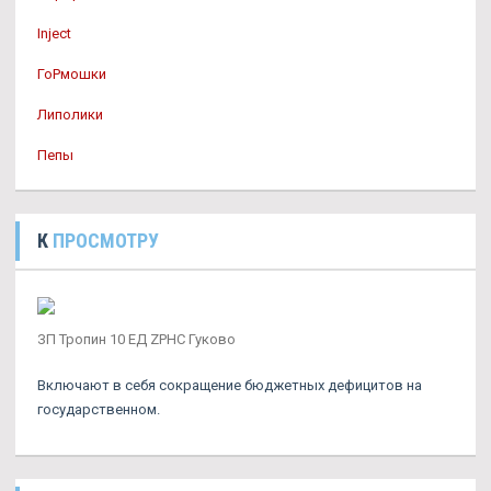
Inject
ГоРмошки
Липолики
Пепы
К
ПРОСМОТРУ
ЗП Тропин 10 ЕД ZPHC Гуково
Включают в себя сокращение бюджетных дефицитов на
государственном.