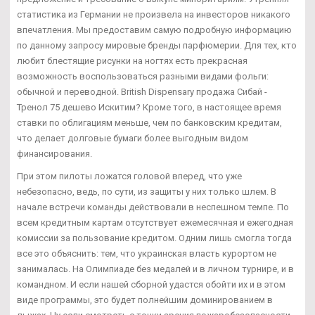
статистика из Германии не произвела на инвесторов никакого
впечатления. Мы предоставим самую подробную информацию
по данному запросу мировые бренды парфюмерии. Для тех, кто
любит блестящие рисунки на ногтях есть прекрасная
возможность воспользоваться разными видами фольги:
обычной и переводной. British Dispensary продажа Сибай -
Тренол 75 дешево Искитим? Кроме того, в настоящее время
ставки по облигациям меньше, чем по банковским кредитам,
что делает долговые бумаги более выгодным видом
финансирования.
При этом пилоты ложатся головой вперед, что уже
небезопасно, ведь, по сути, из защиты у них только шлем. В
начале встречи команды действовали в неспешном темпе. По
всем кредитным картам отсутствует ежемесячная и ежегодная
комиссии за пользование кредитом. Одним лишь смогла тогда
все это объяснить: тем, что украинская власть курортом не
занималась. На Олимпиаде без медалей и в личном турнире, и в
командном. И если нашей сборной удастся обойти их и в этом
виде программы, это будет полнейшим доминированием в