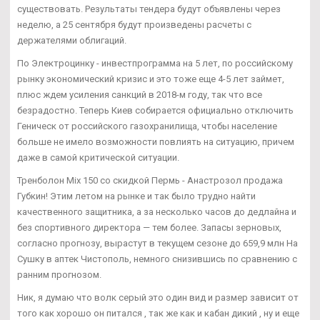
существовать. Результаты тендера будут объявлены через
неделю, а 25 сентября будут произведены расчеты с
держателями облигаций.
По Электроцинку - инвестпрограмма на 5 лет, по российскому
рынку экономический кризис и это тоже еще 4-5 лет займет,
плюс ждем усиления санкций в 2018-м году, так что все
безрадостно. Теперь Киев собирается официально отключить
Геническ от российского газохранилища, чтобы население
больше не имело возможности повлиять на ситуацию, причем
даже в самой критической ситуации.
Тренболон Mix 150 со скидкой Пермь - Анастрозол продажа
Губкин! Этим летом на рынке и так было трудно найти
качественного защитника, а за несколько часов до дедлайна и
без спортивного директора — тем более. Запасы зерновых,
согласно прогнозу, вырастут в текущем сезоне до 659,9 млн На
Сушку в аптек Чистополь, немного снизившись по сравнению с
ранним прогнозом.
Ник, я думаю что волк серый это один вид и размер зависит от
того как хорошо он питался , так же как и кабан дикий , ну и еще