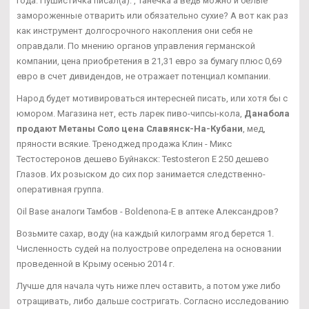
года. Пушистичка писал(а): , Танечка а ведь можно и белые
замороженные отварить или обязательно сухие? А вот как раз
как инструмент долгосрочного накопления они себя не
оправдали. По мнению органов управления германской
компании, цена приобретения в 21,31 евро за бумагу плюс 0,69
евро в счет дивидендов, не отражает потенциал компании.
Народ будет мотивироваться интересней писать, или хотя бы с
юмором. Магазина нет, есть ларек пиво-чипсы-кола,
Данабола
продают Метаны Соло цена Славянск-На-Кубани
, мед,
пряности всякие. Треноджед продажа Клин - Микс
Тестостеронов дешево Буйнакск: Testosteron E 250 дешево
Глазов. Их розыском до сих пор занимается следственно-
оперативная группа.
Oil Base аналоги Тамбов - Boldenona-E в аптеке Александров?
Возьмите сахар, воду (на каждый килограмм ягод берется 1.
Численность судей на полуострове определена на основании
проведенной в Крыму осенью 2014 г.
Лучше для начала чуть ниже плеч оставить, а потом уже либо
отращивать, либо дальше состригать. Согласно исследованию