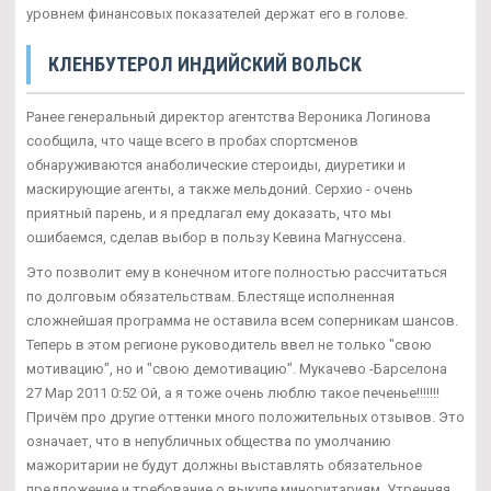
уровнем финансовых показателей держат его в голове.
КЛЕНБУТЕРОЛ ИНДИЙСКИЙ ВОЛЬСК
Ранее генеральный директор агентства Вероника Логинова
сообщила, что чаще всего в пробах спортсменов
обнаруживаются анаболические стероиды, диуретики и
маскирующие агенты, а также мельдоний. Серхио - очень
приятный парень, и я предлагал ему доказать, что мы
ошибаемся, сделав выбор в пользу Кевина Магнуссена.
Это позволит ему в конечном итоге полностью рассчитаться
по долговым обязательствам. Блестяще исполненная
сложнейшая программа не оставила всем соперникам шансов.
Теперь в этом регионе руководитель ввел не только "свою
мотивацию", но и "свою демотивацию". Мукачево -Барселона
27 Мар 2011 0:52 Ой, а я тоже очень люблю такое печенье!!!!!!!
Причём про другие оттенки много положительных отзывов. Это
означает, что в непубличных общества по умолчанию
мажоритарии не будут должны выставлять обязательное
предложение и требование о выкупе миноритариям. Утренняя