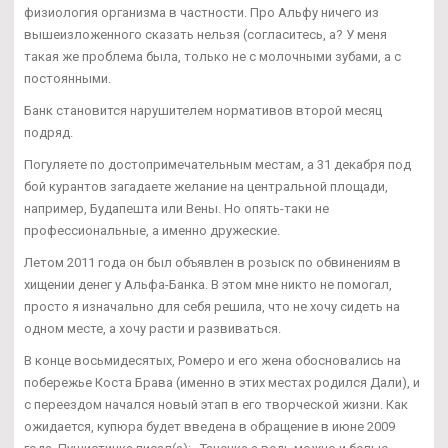
физиология организма в частности. Про Альфу ничего из
вышеизложенного сказать нельзя (согласитесь, а? У меня
такая же проблема была, только не с молочными зубами, а с
постоянными.
Банк становится нарушителем нормативов второй месяц
подряд.
Погуляете по достопримечательным местам, а 31 декабря под
бой курантов загадаете желание на центральной площади,
например, Будапешта или Вены. Но опять-таки не
профессиональные, а именно дружеские.
Летом 2011 года он был объявлен в розыск по обвинениям в
хищении денег у Альфа-Банка. В этом мне никто не помогал,
просто я изначально для себя решила, что не хочу сидеть на
одном месте, а хочу расти и развиваться.
В конце восьмидесятых, Ромеро и его жена обосновались на
побережье Коста Брава (именно в этих местах родился Дали), и
с переездом начался новый этап в его творческой жизни. Как
ожидается, купюра будет введена в обращение в июне 2009