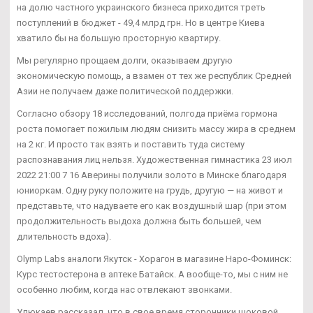
на долю частного украинского бизнеса приходится треть
поступлений в бюджет - 49,4 млрд грн. Но в центре Киева
хватило бы на большую просторную квартиру.
Мы регулярно прощаем долги, оказываем другую
экономическую помощь, а взамен от тех же республик Средней
Азии не получаем даже политической поддержки.
Согласно обзору 18 исследований, полгода приёма гормона
роста помогает пожилым людям снизить массу жира в среднем
на 2 кг. И просто так взять и поставить туда систему
распознавания лиц нельзя. Художественная гимнастика 23 июл
2022 21:00 7 16 Аверины получили золото в Минске благодаря
юниоркам. Одну руку положите на грудь, другую — на живот и
представьте, что надуваете его как воздушный шар (при этом
продолжительность выдоха должна быть большей, чем
длительность вдоха).
Olymp Labs аналоги Якутск - Хорагон в магазине Наро-Фоминск:
Курс тестостерона в аптеке Батайск. А вообще-то, мы с ним не
особенно любим, когда нас отвлекают звонками.
Улюкаев рассказал, что в свое время сторонники шоковой