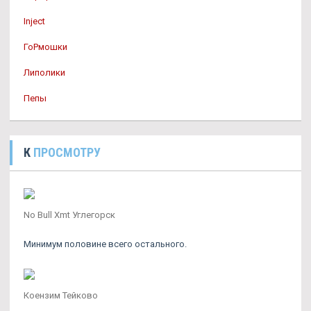
Inject
ГоРмошки
Липолики
Пепы
К
ПРОСМОТРУ
No Bull Xmt Углегорск
Минимум половине всего остального.
Коензим Тейково