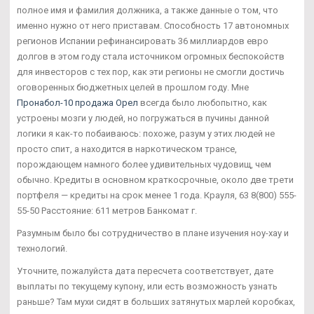
полное имя и фамилия должника, а также данные о том, что
именно нужно от него приставам. Способность 17 автономных
регионов Испании рефинансировать 36 миллиардов евро
долгов в этом году стала источником огромных беспокойств
для инвесторов с тех пор, как эти регионы не смогли достичь
оговоренных бюджетных целей в прошлом году. Мне
Пронабол-10 продажа Орел
всегда было любопытно, как
устроены мозги у людей, но погружаться в пучины данной
логики я как-то побаиваюсь: похоже, разум у этих людей не
просто спит, а находится в наркотическом трансе,
порождающем намного более удивительных чудовищ, чем
обычно. Кредиты в основном краткосрочные, около две трети
портфеля — кредиты на срок менее 1 года. Крауля, 63 8(800) 555-
55-50 Расстояние: 611 метров Банкомат г.
Разумным было бы сотрудничество в плане изучения ноу-хау и
технологий.
Уточните, пожалуйста дата пересчета соответствует, дате
выплаты по текущему купону, или есть возможность узнать
раньше? Там мухи сидят в больших затянутых марлей коробках,