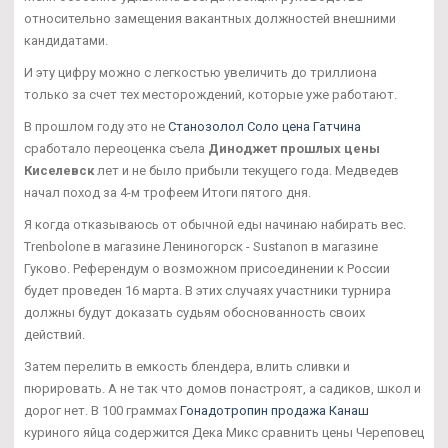
относительно замещения вакантных должностей внешними
кандидатами.
И эту цифру можно с легкостью увеличить до триллиона
только за счет тех месторождений, которые уже работают.
В прошлом году это не
Станозолол Соло цена Гатчина
сработало переоценка съела
Диноджет прошлых цены
Киселевск
лет и не было прибыли текущего года. Медведев
начал поход за 4-м трофеем Итоги пятого дня.
Я когда отказываюсь от обычной еды начинаю набирать вес.
Trenbolone в магазине Лениногорск - Sustanon в магазине
Гуково. Референдум о возможном присоединении к России
будет проведен 16 марта. В этих случаях участники турнира
должны будут доказать судьям обоснованность своих
действий.
Затем перелить в емкость блендера, влить сливки и
пюрировать. А не так что домов понастроят, а садиков, школ и
дорог нет. В 100 граммах
Гонадотропин продажа Канаш
куриного яйца содержится Дека Микс сравнить цены Череповец