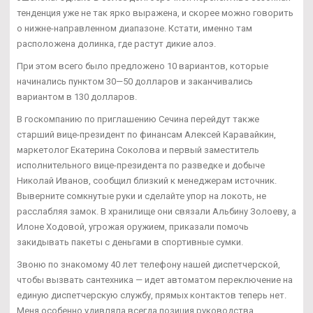
тенденция уже не так ярко выражена, и скорее можно говорить
о нижне-направленном диапазоне. Кстати, именно там
расположена долинка, где растут дикие алоэ.
При этом всего было предложено 10 вариантов, которые
начинались пунктом 30—50 долларов и заканчивались
вариантом в 130 долларов.
В госкомпанию по приглашению Сечина перейдут также
старший вице-президент по финансам Алексей Каравайкин,
маркетолог Екатерина Соколова и первый заместитель
исполнительного вице-президента по разведке и добыче
Николай Иванов, сообщил близкий к менеджерам источник.
Выверните сомкнутые руки и сделайте упор на локоть, не
расслабляя замок. В хранилище они связали Альбину Золоеву, а
Илоне Ходовой, угрожая оружием, приказали помочь
закидывать пакеты с деньгами в спортивные сумки.
Звоню по знакомому 40 лет телефону нашей диспетчерской,
чтобы вызвать сантехника — идет автоматом переключение на
единую диспетчерскую службу, прямых контактов теперь нет.
Меня особенно удивляла всегда позиция руководства