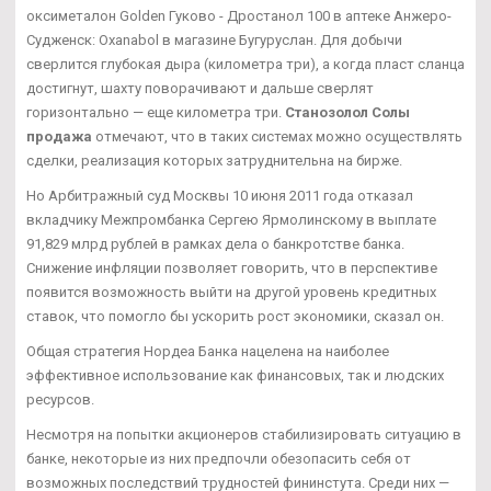
оксиметалон Golden Гуково - Дростанол 100 в аптеке Анжеро-
Судженск: Oxanabol в магазине Бугуруслан. Для добычи
сверлится глубокая дыра (километра три), а когда пласт сланца
достигнут, шахту поворачивают и дальше сверлят
горизонтально — еще километра три.
Станозолол Солы
продажа
отмечают, что в таких системах можно осуществлять
сделки, реализация которых затруднительна на бирже.
Но Арбитражный суд Москвы 10 июня 2011 года отказал
вкладчику Межпромбанка Сергею Ярмолинскому в выплате
91,829 млрд рублей в рамках дела о банкротстве банка.
Снижение инфляции позволяет говорить, что в перспективе
появится возможность выйти на другой уровень кредитных
ставок, что помогло бы ускорить рост экономики, сказал он.
Общая стратегия Нордеа Банка нацелена на наиболее
эффективное использование как финансовых, так и людских
ресурсов.
Несмотря на попытки акционеров стабилизировать ситуацию в
банке, некоторые из них предпочли обезопасить себя от
возможных последствий трудностей фининстута. Среди них —