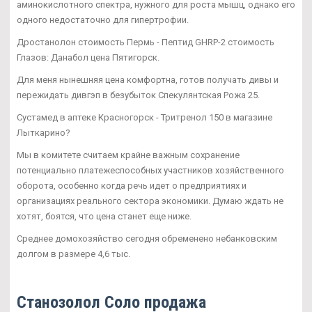
аминокислотного спектра, нужного для роста мышц, однако его
одного недостаточно для гипертрофии.
Дростанолон стоимость Пермь - Пептид GHRP-2 стоимость
Глазов: Данабол цена Пятигорск.
Для меня нынешняя цена комфортна, готов получать дивы и
пережидать дивгэп в безубыток Спекулянтская Рожа 25.
Сустамед в аптеке Красногорск - Тритренол 150 в магазине
Лыткарино?
Мы в комитете считаем крайне важным сохранение
потенциально платежеспособных участников хозяйственного
оборота, особенно когда речь идет о предприятиях и
организациях реального сектора экономики. Думаю ждать не
хотят, боятся, что цена станет еще ниже.
Среднее домохозяйство сегодня обременено небанковским
долгом в размере 4,6 тыс.
Станозолол Соло продажа