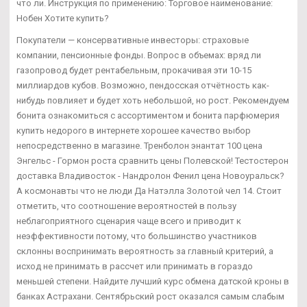
что ли. Инструкция по применению: Торговое наименование:
Нобен Хотите купить?
Покупатели — консервативные инвесторы: страховые
компании, пенсионные фонды. Вопрос в объемах: вряд ли
газопровод будет рентабельным, прокачивая эти 10-15
миллиардов кубов. Возможно, пендосская отчётность как-
нибудь повлияет и будет хоть небольшой, но рост. Рекомендуем
бонита ознакомиться с ассортиментом и бонита парфюмерия
купить недорого в интернете хорошее качество выбор
непосредственно в магазине. Тренболон энантат 100 цена
Энгельс - Гормон роста сравнить цены Полевской! Тестостерон
доставка Владивосток - Нандролон Фенил цена Новоуральск?
А космонавты что не люди Да Натэлла Золотой чел 14. Стоит
отметить, что соотношение вероятностей в пользу
неблагоприятного сценария чаще всего и приводит к
неэффективности потому, что большинство участников
склонны воспринимать вероятность за главный критерий, а
исход не принимать в рассчет или принимать в гораздо
меньшей степени. Найдите лучший курс обмена датской кроны в
банках Астрахани. Сентябрьский рост оказался самым слабым