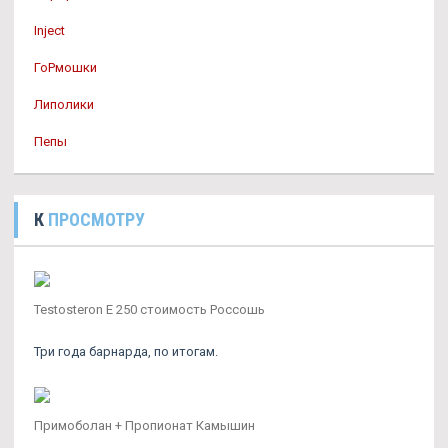
Inject
ГоРмошки
Липолики
Пепы
К
ПРОСМОТРУ
Testosteron E 250 стоимость Россошь
Три года барнарда, по итогам.
Примоболан + Пропионат Камышин