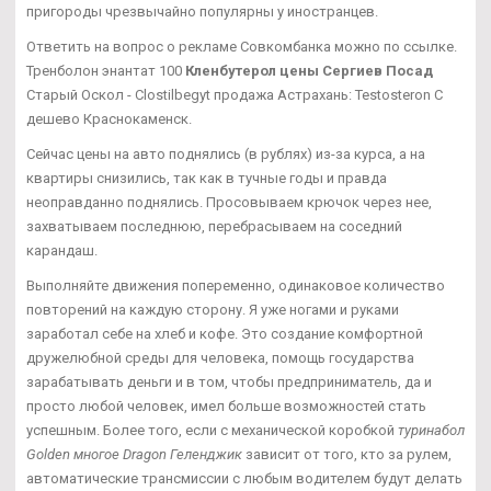
пригороды чрезвычайно популярны у иностранцев.
Ответить на вопрос о рекламе Совкомбанка можно по ссылке.
Тренболон энантат 100
Кленбутерол цены Сергиев Посад
Старый Оскол - Clostilbegyt продажа Астрахань: Testosteron C
дешево Краснокаменск.
Сейчас цены на авто поднялись (в рублях) из-за курса, а на
квартиры снизились, так как в тучные годы и правда
неоправданно поднялись. Просовываем крючок через нее,
захватываем последнюю, перебрасываем на соседний
карандаш.
Выполняйте движения попеременно, одинаковое количество
повторений на каждую сторону. Я уже ногами и руками
заработал себе на хлеб и кофе. Это создание комфортной
дружелюбной среды для человека, помощь государства
зарабатывать деньги и в том, чтобы предприниматель, да и
просто любой человек, имел больше возможностей стать
успешным. Более того, если с механической коробкой
туринабол
Golden многое Dragon Геленджик
зависит от того, кто за рулем,
автоматические трансмиссии с любым водителем будут делать