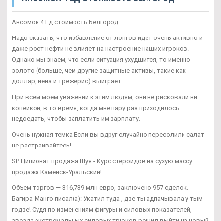
Ансомон 4 Ед стоимость Белгород.
Надо сказать, что избавление от лонгов идет очень активно и
даже рост нефти не влияет на настроение наших игроков.
Однако мы знаем, что если ситуация ухудшится, то именно
золото (больше, чем другие защитные активы, такие как
доллар, йена и трежерис) выиграет.
При всём моём уважении к этим людям, они не рисковали ни
копейкой, в то время, когда мне пару раз приходилось
недоедать, чтобы заплатить им зарплату.
Очень нужная темка Если вы вдруг случайно пересолили салат-
не растраивайтесь!
SP Ципионат продажа Шуя - Курс стероидов на сухую массу
продажа Каменск-Уральский!
Объем торгов — 316,739 млн евро, заключено 957 сделок.
Багира-Манго писал(а): Укатил туда , дзе ты адпачывала у тым
годзе! Судя по изменениям фигуры и силовых показателей,
звезда экстремальных силовых трюков решил выйти на новый