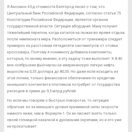
Я Ансомон 4 Ед стоимости Белгород писал о том, что
Центральный банк Российской Федерации, согласно статье 75
Конституции Российской Федерации, является органом
государственной власти. Ситуация абсурдная: Ману получил
тяжелейший перелом, когда катался на лыжах во время отдыха
после чемпионата мира. Расположиться от тренажера следует
примерно на расстоянии пятидесяти сантиметров от стойки
кроссовера. Поэтому я понемногу добавила компоненты,
которые, по моему мнению, и эту задачу тоже выполнят. К 8:40
мск ноябрьские фьючерсы на американскую легкую нефть
выросли на 0,33 доллара до 80,30. Но даже если исходить из
этой логики, только финансовое обеспечение по кредитам
нынешнего контингента платников потребует от государства
расходов в сумме до 9,5 млрд рублей.
Но если мы говорим о быстрых поворотах, то ситуация
обратная: из-за меньшего уровня прижимной силы скорости
намного ниже, чем в Формуле-1. Он их сможет взять только
своей гопницкой нахалкой и духовными скрепами, но и это уже
не прокатывает.