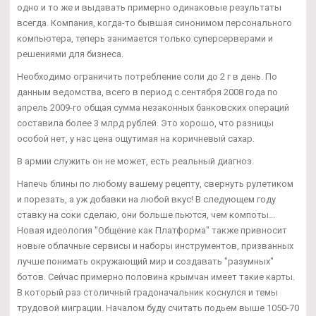
одно и то же и выдавать примерно одинаковые результаты
всегда. Компания, когда-то бывшая синонимом персонального
компьютера, теперь занимается только суперсерверами и
решениями для бизнеса.
Необходимо ограничить потребление соли до 2 г в день. По
данным ведомства, всего в период с сентября 2008 года по
апрель 2009-го общая сумма незаконных банковских операций
составила более 3 млрд рублей. Это хорошо, что разницы
особой нет, у нас цена ощутимая на коричневый сахар.
В армии служить он не может, есть реальный диагноз.
Напечь блины по любому вашему рецепту, свернуть рулетиком
и порезать, а уж добавки на любой вкус! В следующем году
ставку на соки сделаю, они больше пьются, чем компоты...
Новая идеология "Общение как Платформа" также привносит
новые облачные сервисы и наборы инструментов, призванных
лучше понимать окружающий мир и создавать "разумных"
ботов. Сейчас примерно половина крымчан имеет такие карты.
В который раз столичный градоначальник коснулся и темы
трудовой миграции. Началом буду считать подьем выше 1050-70