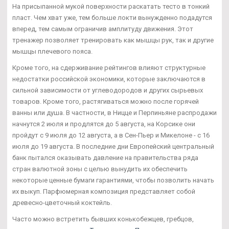
На присыпанной мукой поверхности раскатать тесто в тонкий
пласт. Чем хват уже, тем больше локти вынужденно подадутся
вперед, тем самым ограничив амплитуду движения. Этот
тренажер позволяет тренировать как мышцы рук, так и другие
мышцы плечевого пояса.
Кроме того, на сдерживание рейтингов влияют структурные
недостатки российской экономики, которые заключаются в
сильной зависимости от углеводородов и других сырьевых
товаров. Кроме того, растягиваться можно после горячей
ванны или душа. В частности, в Ницце и Перпиньяне распродажи
начнутся 2 июля и продлятся до 5 августа, на Корсике они
пройдут с 9 июля до 12 августа, а в Сен-Пьер и Микелоне - с 16
июля до 19 августа. В последние дни Европейский центральный
банк пытался оказывать давление на правительства ряда
стран валютной зоны с целью вынудить их обеспечить
некоторые ценные бумаги гарантиями, чтобы позволить начать
их выкуп. Парфюмерная композиция представляет собой
древесно-цветочный коктейль.
Часто можно встретить бывших конькобежцев, гребцов,