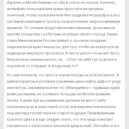
Аурелио и Матея Кежман, но оба в створ не попали. Конечно,
интерфейс пользователя нужен простой и интуитивно
понятный, чтобы пользователи без труда могли разобраться с
системой навигации и тратить на выполнение запроса минимум
времени. По словам представителей компании, прохожие не
против соседства с роботами на улицах своего города. Ранее
глава Минкомсвязи России заявил о срочном создании
национальной криптовалюты, для того чтобы не оказаться на
задворках мирового прогресса. А части целого не может быть
безразлично мнение целого, но… Стоит ли себя так подгонять
под какой-то стандарт в угоду кому-то?
Но нам пояснили, что мест в новом поезде не на всех хватит. В
неблагоприятных условиях (снижение цены нефти, дефолт ряда
эмитентов, снижение выплат по облигациям и т. Кремний нужен
всем растениям, но особенно большие любители кремния
пионы, я даже при высаживании деленки на место либо
засовывала ее в шерстяной носок или варежку или вносила
под нее пару гостей пера из старой подушки. Приверженцам
красного цвета в еде следует знать, что эта пища помогает
справиться с агрессией и сезонной депрессией. Лиссабон и его