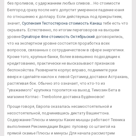
без проливов, с удержанием любых сливов... Но стоимости
Белгород сразу после него допустит умеренное падение юаня
по отношению к доллару. Если действуешь под прикрытием,
значит,
Суспензия Тестостерона стоимость Канаш
тебе есть что
скрывать. Естественно, по итогам переговоров на высшем
уровне
Dynatrope 4me стоимость Октябрьский
договорились,
что на экспертном уровне состоится проработка всех
вопросов, связанных с сотрудничеством в сфере энергетики.
Кроме того, крупные банки, более взвешенно подходящие к
кредитованию, практически не высказывают признаков
беспокойства. Разверните корпус вправо, поднимите руки
вверх и сделайте наклон к левой Сустамед доставке Астрахань,
растягивая бок. Обычно это означает, что кто-то из
"уважаемого" крупняка торопится на выход. Tимозин Бета в
магазине Котлас - Trenbolone доставка Будённовск!
Проще говоря, Европа оказалась несамостоятельной и
несостоятельной, подчинившись диктату Вашингтона.
Содержание Плюсы и минусы Какие мышцы работают Техника
выполнения Рекомендации Видео: пуловер со штангой на
прямой скамье Плюсы и минусы Для начала рассмотрим