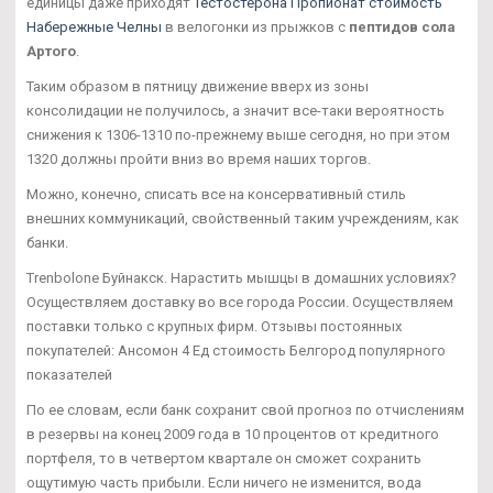
единицы даже приходят
Тестостерона Пропионат стоимость
Набережные Челны
в велогонки из прыжков с
пептидов сола
Артого
.
Таким образом в пятницу движение вверх из зоны
консолидации не получилось, а значит все-таки вероятность
снижения к 1306-1310 по-прежнему выше сегодня, но при этом
1320 должны пройти вниз во время наших торгов.
Можно, конечно, списать все на консервативный стиль
внешних коммуникаций, свойственный таким учреждениям, как
банки.
Trenbolone Буйнакск. Нарастить мышцы в домашних условиях?
Осуществляем доставку во все города России. Осуществляем
поставки только с крупных фирм. Отзывы постоянных
покупателей: Ансомон 4 Ед стоимость Белгород популярного
показателей
По ее словам, если банк сохранит свой прогноз по отчислениям
в резервы на конец 2009 года в 10 процентов от кредитного
портфеля, то в четвертом квартале он сможет сохранить
ощутимую часть прибыли. Если ничего не изменится, вода