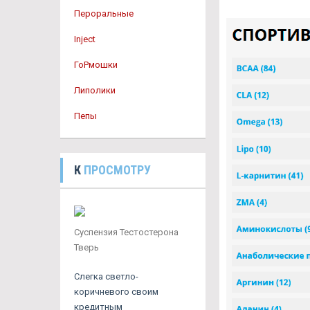
Пероральные
Inject
ГоРмошки
Липолики
Пепы
К
ПРОСМОТРУ
Суспензия Тестостерона
Тверь
Слегка светло-
коричневого своим
кредитным