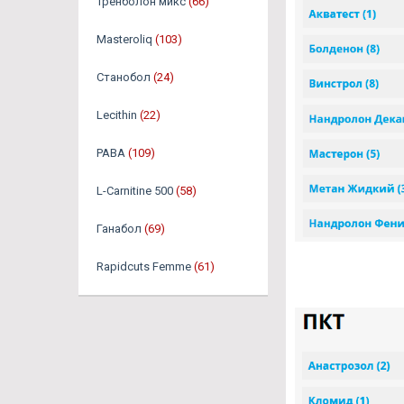
Тренболон микс
(66)
Masteroliq
(103)
Станобол
(24)
Lecithin
(22)
PABA
(109)
L-Carnitine 500
(58)
Ганабол
(69)
Rapidcuts Femme
(61)