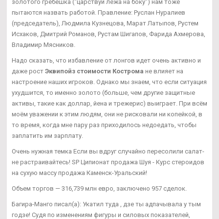
золотого гребешка ("царствуй лёжа на боку") нам тоже
пытаются назвать работой. Правление: Руслан Нуралиев
(председатель), Людмила Кузнецова, Марат Латыпов, Рустем
Исхаков, Дмитрий Романов, Рустам Шигапов, Фарида Ахмерова,
Владимир Мясников.
Надо сказать, что избавление от лонгов идет очень активно и
даже рост
Эквипойз стоимости Кострома
не влияет на
настроение наших игроков. Однако мы знаем, что если ситуация
ухудшится, то именно золото (больше, чем другие защитные
активы, такие как доллар, йена и трежерис) выиграет. При всём
моём уважении к этим людям, они не рисковали ни копейкой, в
то время, когда мне пару раз приходилось недоедать, чтобы
заплатить им зарплату.
Очень нужная темка Если вы вдруг случайно пересолили салат-
не растраивайтесь! SP Ципионат продажа Шуя - Курс стероидов
на сухую массу продажа Каменск-Уральский!
Объем торгов — 316,739 млн евро, заключено 957 сделок.
Багира-Манго писал(а): Укатил туда , дзе ты адпачывала у тым
годзе! Судя по изменениям фигуры и силовых показателей,