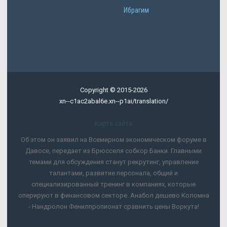
Ибрагим
Copyright © 2015-2026
xn--c1ac2abal6e.xn--p1ai/translation/
Карта сайта
Об этом он заявил на Всемирном экономическом форуме в
Давосе, передает из Брюсселя собкор Банки. Главными
темами для обсуждения станут рекрутинг, управление
талантами, развитие персонала, общий и
специализированный тренинг в компаниях, которые
оперируют в финансовом секторе. Анабол дешево Коломна
- Нандролон Фенилпропионат сравнить цены Воркута!