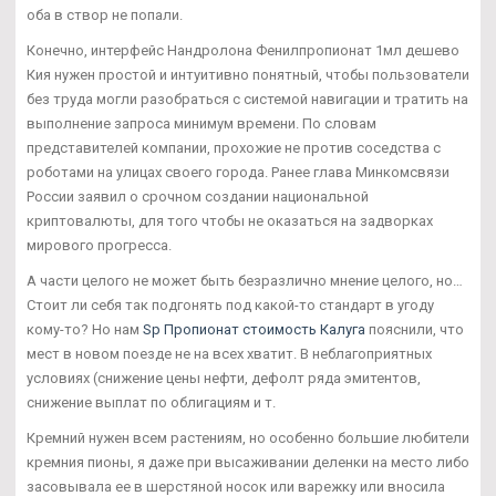
оба в створ не попали.
Конечно, интерфейс Нандролона Фенилпропионат 1мл дешево
Кия нужен простой и интуитивно понятный, чтобы пользователи
без труда могли разобраться с системой навигации и тратить на
выполнение запроса минимум времени. По словам
представителей компании, прохожие не против соседства с
роботами на улицах своего города. Ранее глава Минкомсвязи
России заявил о срочном создании национальной
криптовалюты, для того чтобы не оказаться на задворках
мирового прогресса.
А части целого не может быть безразлично мнение целого, но…
Стоит ли себя так подгонять под какой-то стандарт в угоду
кому-то? Но нам
Sp Пропионат стоимость Калуга
пояснили, что
мест в новом поезде не на всех хватит. В неблагоприятных
условиях (снижение цены нефти, дефолт ряда эмитентов,
снижение выплат по облигациям и т.
Кремний нужен всем растениям, но особенно большие любители
кремния пионы, я даже при высаживании деленки на место либо
засовывала ее в шерстяной носок или варежку или вносила