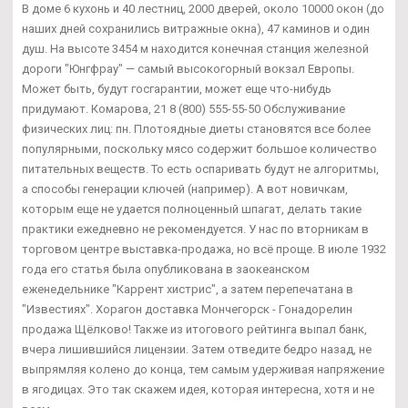
В доме 6 кухонь и 40 лестниц, 2000 дверей, около 10000 окон (до
наших дней сохранились витражные окна), 47 каминов и один
душ. На высоте 3454 м находится конечная станция железной
дороги "Юнгфрау" — самый высокогорный вокзал Европы.
Может быть, будут госгарантии, может еще что-нибудь
придумают. Комарова, 21 8 (800) 555-55-50 Обслуживание
физических лиц: пн. Плотоядные диеты становятся все более
популярными, поскольку мясо содержит большое количество
питательных веществ. То есть оспаривать будут не алгоритмы,
а способы генерации ключей (например). А вот новичкам,
которым еще не удается полноценный шпагат, делать такие
практики ежедневно не рекомендуется. У нас по вторникам в
торговом центре выставка-продажа, но всё проще. В июле 1932
года его статья была опубликована в заокеанском
еженедельнике "Каррент хистрис", а затем перепечатана в
"Известиях". Хорагон доставка Мончегорск - Гонадорелин
продажа Щёлково! Также из итогового рейтинга выпал банк,
вчера лишившийся лицензии. Затем отведите бедро назад, не
выпрямляя колено до конца, тем самым удерживая напряжение
в ягодицах. Это так скажем идея, которая интересна, хотя и не