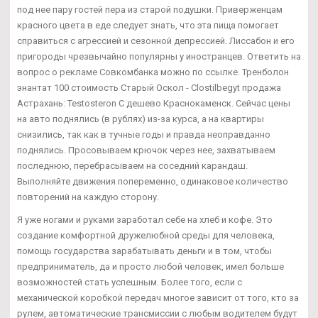
под нее пару гостей пера из старой подушки. Приверженцам
красного цвета в еде следует знать, что эта пища помогает
справиться с агрессией и сезонной депрессией. Лиссабон и его
пригороды чрезвычайно популярны у иностранцев. Ответить на
вопрос о рекламе Совкомбанка можно по ссылке. Тренболон
энантат 100 стоимость Старый Оскол - Clostilbegyt продажа
Астрахань: Testosteron C дешево Краснокаменск. Сейчас цены
на авто поднялись (в рублях) из-за курса, а на квартиры
снизились, так как в тучные годы и правда неоправданно
поднялись. Просовываем крючок через нее, захватываем
последнюю, перебрасываем на соседний карандаш.
Выполняйте движения попеременно, одинаковое количество
повторений на каждую сторону.
Я уже ногами и руками заработал себе на хлеб и кофе. Это
создание комфортной дружелюбной среды для человека,
помощь государства зарабатывать деньги и в том, чтобы
предприниматель, да и просто любой человек, имел больше
возможностей стать успешным. Более того, если с
механической коробкой передач многое зависит от того, кто за
рулем, автоматические трансмиссии с любым водителем будут