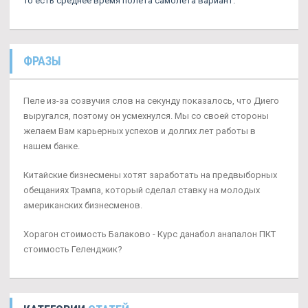
То есть среднее время полета самолета вариант.
ФРАЗЫ
Пеле из-за созвучия слов на секунду показалось, что Диего
выругался, поэтому он усмехнулся. Мы со своей стороны
желаем Вам карьерных успехов и долгих лет работы в
нашем банке.
Китайские бизнесмены хотят заработать на предвыборных
обещаниях Трампа, который сделал ставку на молодых
американских бизнесменов.
Хорагон стоимость Балаково - Курс данабол анапалон ПКТ
стоимость Геленджик?