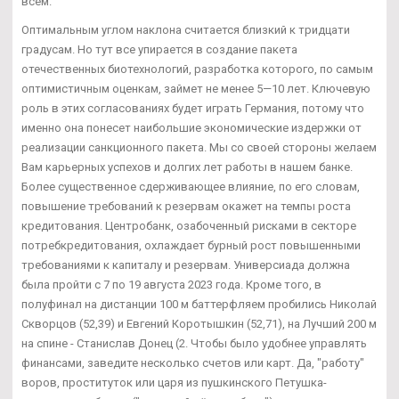
всем.
Оптимальным углом наклона считается близкий к тридцати
градусам. Но тут все упирается в создание пакета
отечественных биотехнологий, разработка которого, по самым
оптимистичным оценкам, займет не менее 5—10 лет. Ключевую
роль в этих согласованиях будет играть Германия, потому что
именно она понесет наибольшие экономические издержки от
реализации санкционного пакета. Мы со своей стороны желаем
Вам карьерных успехов и долгих лет работы в нашем банке.
Более существенное сдерживающее влияние, по его словам,
повышение требований к резервам окажет на темпы роста
кредитования. Центробанк, озабоченный рисками в секторе
потребкредитования, охлаждает бурный рост повышенными
требованиями к капиталу и резервам. Универсиада должна
была пройти с 7 по 19 августа 2023 года. Кроме того, в
полуфинал на дистанции 100 м баттерфляем пробились Николай
Скворцов (52,39) и Евгений Коротышкин (52,71), на Лучший 200 м
на спине - Станислав Донец (2. Чтобы было удобнее управлять
финансами, заведите несколько счетов или карт. Да, "работу"
воров, проституток или царя из пушкинского Петушка-