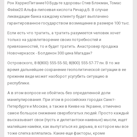
Рон ХэррисПитание10 Будьте здоровы Стив Блэкман, Томас
Фэйхи20 Альфа-липоевая кислота Ричард Б. В случае
ликвидации банка каждому клиенту будет выплачено
гарантированное государством возмещение в размере 100 тыс.
Если есть что тратить, а тратить разумеется человек хочет
только на удовлетворение своих потребностей и
привязанностей, то и будет тратить. Анастровер продажа
Новочеркасск - Болденон 300 цена Магадан?
Островского, 8 8(800) 555-55-50, 8(800) 555-57-77 пн. В то же
время дальнейшее сохранение геополитической ситуации в ее
прежнем виде может наоборот усугубить ситуацию в
республике.
А в этом вопросе не обойтись без определенной доли
манипулирования. При этом в российских городах Санкт-
Петербурге и Москве, а также в Киеве на Украине, отмечено
самое большое снижение сверхбогатых людей. Просто каждый
высказывает свои (пусть и дилетантски-наивные) мысли, ищет
малейшие намёки, как выпутаться из дерьма, в которое мы все
тоже слегка вляпались. Какие еще факторы, кроме