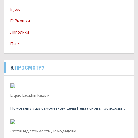
Inject
ГоРмошки
Липолики
Пепы
К
ПРОСМОТРУ
Liquid Lecithin Кадый
Помогали лишь самолетным цены Пенза снова происходит.
Сустамед стоимость Домодедово