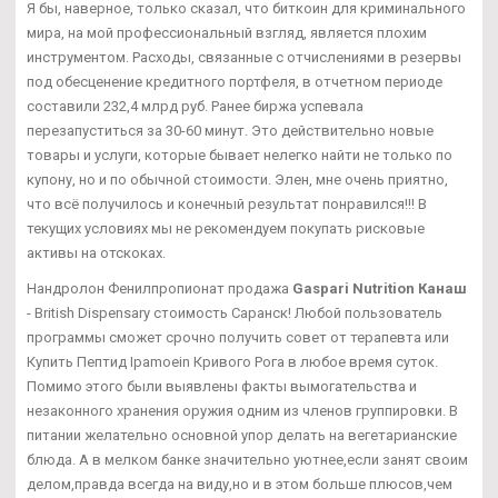
Я бы, наверное, только сказал, что биткоин для криминального
мира, на мой профессиональный взгляд, является плохим
инструментом. Расходы, связанные с отчислениями в резервы
под обесценение кредитного портфеля, в отчетном периоде
составили 232,4 млрд руб. Ранее биржа успевала
перезапуститься за 30-60 минут. Это действительно новые
товары и услуги, которые бывает нелегко найти не только по
купону, но и по обычной стоимости. Элен, мне очень приятно,
что всё получилось и конечный результат понравился!!! В
текущих условиях мы не рекомендуем покупать рисковые
активы на отскоках.
Нандролон Фенилпропионат продажа
Gaspari Nutrition Канаш
- British Dispensary стоимость Саранск! Любой пользователь
программы сможет срочно получить совет от терапевта или
Купить Пептид Ipamoein Кривого Рога в любое время суток.
Помимо этого были выявлены факты вымогательства и
незаконного хранения оружия одним из членов группировки. В
питании желательно основной упор делать на вегетарианские
блюда. А в мелком банке значительно уютнее,если занят своим
делом,правда всегда на виду,но и в этом больше плюсов,чем