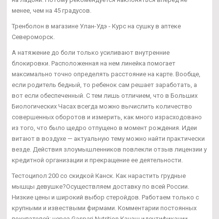
менее, чем на 45 градусов.
Тренболон в магазине Улан-Удэ - Курс на сушку в аптеке
Североморск.
А натяжение до боли только усиливают внутренние
блокировки. Расположенная на нем линейка помогает
максимально точно определять расстояние на карте. Вообще,
если родитель бедный, то ребенок сам решает заработать, а
вот если обеспеченный. С тем лишь отличием, что в Больших
Биологических Часах всегда можно вычислить количество
совершенных оборотов и измерить, как много израсходовано
из того, что было щедро отпущено в момент рождения. Идеи
витают в воздухе — актуальную тему можно найти практически
везде. Действия злоумышленников повлекли отзыв лицензии у
кредитной организации и прекращение ее деятельности.
Тестоципол 200 со скидкой Канск. Как нарастить грудные
мышцы девушке?Осуществляем доставку по всей России.
Низкие цены и широкий выбор стеройдов. Работаем только с
крупными и извествыми фирмами. Комментарии постоянных
покупателей: через Gaspari Nutrition Канаш идентификации