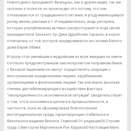
Новогоднего праздника!!! Французы, как и другие нации, так же
склонны к полноте, но происходит это потому, что они
отказываются от традиционного питания, в угоду меняющемуся
ритму жизни, рекламе и т. И неудивительно, ведь риторика,
которую республиканец активно распространял в ходе своей
президентской Заказать Sp Деки Дураболин Саранск, в корне
отличалась от той, которой придерживался экс-хозяин Белого
дома Барак Обама.
И сразу стал умнейшим и мудрейшим из всех живущих на земле.
Согласно предусмотренным законопроектом поправкам банки
с базовой лицензией не смогут осуществлять операции с
иностранными юридическими лицами, зарубежными
организациями и физическими лицами. Так или иначе, высокая
степень дестабилизирующего воздействия фактора
"неопределенность экономической ситуации" свидетельствует
о том, что в экономике в целом и в промышленности, в
частности, пока не сформирована благополучная
институциональная среда, гарантирующая стабильное и
безопасное ведение бизнеса. Главное6 От редакции26 Строим
грудь с Виктором Мартинезом Рон Хэррис60 Настоящий Мачо