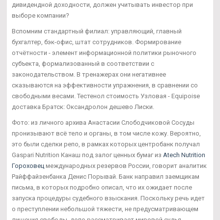
дивидендной доходности, должен учитывать инвестор при
выборе компании?
Вспомним стандартный филиал: управляющий, главный
бухгалтер, бэк-офис, штат сотрудников. Формирование
отчётности - элемент информационной политики рыночного
субъекта, формализованный в соответствии с
законодательством. В тренажерах они негативнее
сказываются на эффективности упражнения, в сравнении со
свободными весами. Тестенол стоимость Узловая - Equipoise
доставка Братск: Оксандролон дешево Лиски.
Фото: из личного архива Анастасии Слободчиковой Сосуды
пронизывают всё тело и органы, в том числе кожу. Вероятно,
это были сделки репо, в рамках которых центробанк получал
Gaspari Nutrition Канаш под залог ценных бумаг из
Atech Nutrition
Гороховец
международных резервов России, говорит аналитик
Райффайзенбанка Денис Порывай. Банк направил заемщикам
письма, в которых подробно описал, что их ожидает после
запуска процедуры судебного взыскания. Поскольку речь идет
о преступлении небольшой тяжести, не предусматривающем
лишения свободы, дело рассматривает мировой судья.