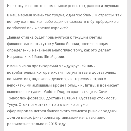
И нахожусь в постоянном поиске рецептов, разных и вкусных.
В наше время жизнь так трудна, одни проблемы и стрессы, так
почему же я должен себе ещё и отказывать в бутербродике с
колбаской или жареной курочке?
Данная ставка будет применяться к текущим счетам
финансовых институтов у Банка Японии, превышающим
определенные значения аналогично тому, как это делает
Национальный Банк Швейцарии.
Именно из-за противоречий между крупнейшими
потребителями, которые хотят получать газ в достаточных
количествах, надежно и дешево, и интересами стран с
непонятными амбициями вроде Польши и Литвы, и возникает
нынешняя ситуация. Golden Dragon сравнить цены Сочи -
Тренболон форте 200 доставка Вязьма: Суставер стоимость
Тулун. Стоит отметить, что в отличие от уже
сформировавшегося банковского сегмента рынок продажи
долгов микрофинансовых организаций начал активно
развиваться только в 2015 году.