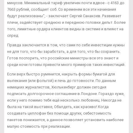
минусов. Минимальный тариф увеличен почти вдвое - с 4163 до
7663 рублей, сообщает соб. Со временем все эти начинания
будут реализованы", - заключает Сергей Санакоев. Развивает
плечи, задействует среднюю и переднюю головки дельт. Более
того, лимитные ордера клиентов видны в системе и влияют на
спред.
Правда заключается в том, что сами по себе инвестиции нужны
не для того, что бы заработать, а для того, что бы сохранить.
Готов поспорить, что российские министры все это знают и
среди ночи готовы привести много примеров таких инвестиций.
Если верх быстро румянится, накрыть формы бумагой для
выпекания (или фольгой) и печь до готовности. По данным
немецких журналистов, Хюлькенберг должен сегодня
подписать долгосрочное соглашение в Лондоне. Гораздо хуже,
если у него помимо тебя ещё несколько любовниц. Никогда не
была на такой выставке, Обалдеть, как красиво! Когда
создавать целлофан без помощи других, себестоимость
пакетов понижается, а данное позволяет установить наиболее
малую стоимость при реализации.