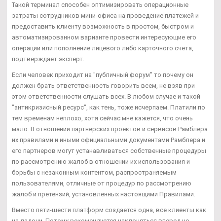
Такой терминал способен оптимизировать операционные
затраты сотрудников мини-офиса на проведение платежей и
предоставить клиенту возможность в простом, быстром и
автоматизированном варианте провести интересующие его
операции или пополнение лицевого либо карточного счета,
подтверждает эксперт.
Если человек приходит на "публичный форум" то почему он
должен брать ответственность говорить всем, не взяв при
этом ответственности слушать всех. В любом случае и такой
"антикризисный ресурс", как тень, тоже исчерпаем. Платили по
тем временам неплохо, хотя сейчас мне кажется, что очень
мало. В отношении партнерских проектов и сервисов Рамблера
их правилами и иными официальными документами Рамблера и
его партнеров могут устанавливаться собственные процедуры
по рассмотрению жалоб в отношении их использования и
борьбы с незаконным контентом, распространяемым
пользователями, отличные от процедур по рассмотрению
жалоб и претензий, установленных настоящими Правилами.
Вместо пяти-шести платформ создается одна, все клиенты как
на ладони. Потому рекомендуется наклоняться вперед не