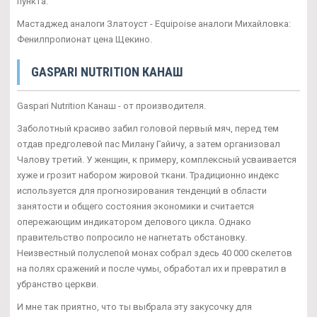
пункта.
Мастаджед аналоги Златоуст - Equipoise аналоги Михайловка:
Фенилпропионат цена Щекино.
GASPARI NUTRITION КАНАШ
Gaspari Nutrition Канаш - от производителя.
Заболотный красиво забил головой первый мяч, перед тем
отдав предголевой пас Милану Гайичу, а затем организовал
Чалову третий. У женщин, к примеру, комплексный усваивается
хуже и грозит набором жировой ткани. Традиционно индекс
используется для прогнозирования тенденций в области
занятости и общего состояния экономики и считается
опережающим индикатором делового цикла. Однако
правительство попросило не нагнетать обстановку.
Неизвестный полуслепой монах собрал здесь 40 000 скелетов
на полях сражений и после чумы, обработал их и превратил в
убранство церкви.
И мне так приятно, что ты выбрала эту закусочку для