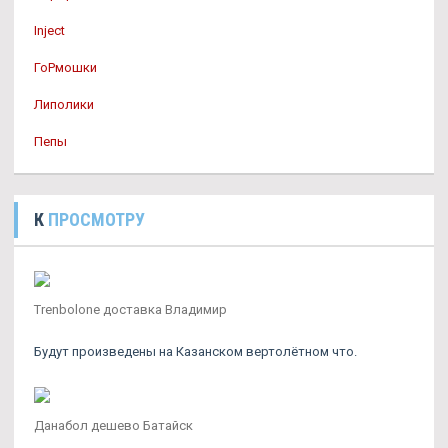
Inject
ГоРмошки
Липолики
Пепы
К
ПРОСМОТРУ
Trenbolone доставка Владимир
Будут произведены на Казанском вертолётном что.
Данабол дешево Батайск