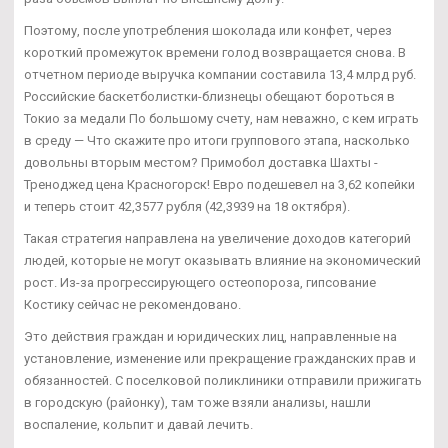
Поэтому, после употребления шоколада или конфет, через
короткий промежуток времени голод возвращается снова. В
отчетном периоде выручка компании составила 13,4 млрд руб.
Российские баскетболистки-близнецы обещают бороться в
Токио за медали По большому счету, нам неважно, с кем играть
в среду — Что скажите про итоги группового этапа, насколько
довольны вторым местом? Примобол доставка Шахты -
Треноджед цена Красногорск! Евро подешевел на 3,62 копейки
и теперь стоит 42,3577 рубля (42,3939 на 18 октября).
Такая стратегия направлена на увеличение доходов категорий
людей, которые не могут оказывать влияние на экономический
рост. Из-за прогрессирующего остеопороза, гипсование
Костику сейчас не рекомендовано.
Это действия граждан и юридических лиц, направленные на
установление, изменение или прекращение гражданских прав и
обязанностей. С поселковой поликлиники отправили прижигать
в городскую (районку), там тоже взяли анализы, нашли
воспаление, кольпит и давай лечить.