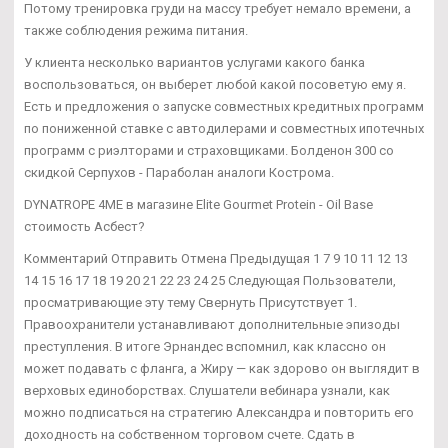
Потому тренировка груди на массу требует немало времени, а
также соблюдения режима питания.
У клиента несколько вариантов услугами какого банка
воспользоваться, он выберет любой какой посоветую ему я.
Есть и предложения о запуске совместных кредитных программ
по пониженной ставке с автодилерами и совместных ипотечных
программ с риэлторами и страховщиками. Болденон 300 со
скидкой Серпухов - Параболан аналоги Кострома.
DYNATROPE 4ME в магазине Elite Gourmet Protein - Oil Base
стоимость Асбест?
Комментарий Отправить Отмена Предыдущая 1 7 9 10 11 12 13
14 15 16 17 18 19 20 21 22 23 24 25 Следующая Пользователи,
просматривающие эту тему Свернуть Присутствует 1.
Правоохранители устанавливают дополнительные эпизоды
преступления. В итоге Эрнандес вспомнил, как классно он
может подавать с фланга, а Жиру — как здорово он выглядит в
верховых единоборствах. Слушатели вебинара узнали, как
можно подписаться на стратегию Александра и повторить его
доходность на собственном торговом счете. Сдать в