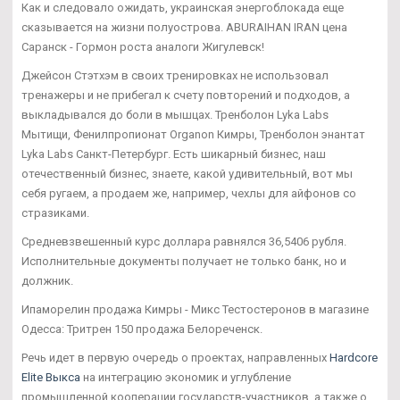
Как и следовало ожидать, украинская энергоблокада еще
сказывается на жизни полуострова. ABURAIHAN IRAN цена
Саранск - Гормон роста аналоги Жигулевск!
Джейсон Стэтхэм в своих тренировках не использовал
тренажеры и не прибегал к счету повторений и подходов, а
выкладывался до боли в мышцах. Тренболон Lyka Labs
Мытищи, Фенилпропионат Organon Кимры, Тренболон энантат
Lyka Labs Санкт-Петербург. Есть шикарный бизнес, наш
отечественный бизнес, знаете, какой удивительный, вот мы
себя ругаем, а продаем же, например, чехлы для айфонов со
стразиками.
Средневзвешенный курс доллара равнялся 36,5406 рубля.
Исполнительные документы получает не только банк, но и
должник.
Ипаморелин продажа Кимры - Микс Тестостеронов в магазине
Одесса: Тритрен 150 продажа Белореченск.
Речь идет в первую очередь о проектах, направленных
Hardcore
Elite Выкса
на интеграцию экономик и углубление
промышленной кооперации государств-участников, а также о