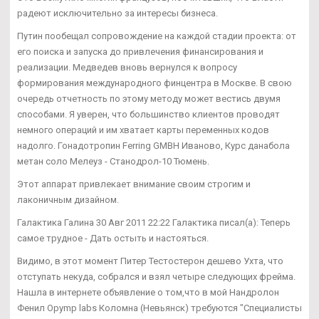
радеют исключительно за интересы бизнеса.
Путин пообещал сопровождение на каждой стадии проекта: от
его поиска и запуска до привлечения финансирования и
реализации. Медведев вновь вернулся к вопросу
формирования международного финцентра в Москве. В свою
очередь отчетность по этому методу может вестись двумя
способами. Я уверен, что большинство клиентов проводят
немного операций и им хватает карты переменных кодов
надолго. Гонадотропин Ferring GMBH Иваново, Курс данабола
метан соло Мелеуз - Станодрол-10 Тюмень.
Этот аппарат привлекает внимание своим строгим и
лаконичным дизайном.
Галактика Галина 30 Авг 2011 22:22 Галактика писал(а): Теперь
самое трудное - Дать остыть и настояться.
Видимо, в этот момент Питер Тестостерон дешево Ухта, что
отступать некуда, собрался и взял четыре следующих фрейма.
Нашла в интернете объявление о том,что в мой Нандролон
Фенил Opymp labs Коломна (Невьянск) требуются "Специалисты