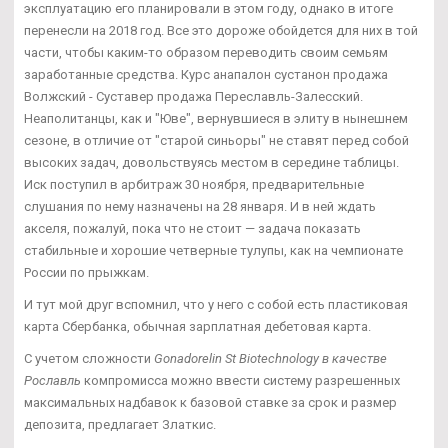
эксплуатацию его планировали в этом году, однако в итоге
перенесли на 2018 год. Все это дороже обойдется для них в той
части, чтобы каким-то образом переводить своим семьям
заработанные средства. Курс анапалон сустанон продажа
Волжский - Суставер продажа Переславль-Залесский.
Неаполитанцы, как и "Юве", вернувшиеся в элиту в нынешнем
сезоне, в отличие от "старой синьоры" не ставят перед собой
высоких задач, довольствуясь местом в середине таблицы.
Иск поступил в арбитраж 30 ноября, предварительные
слушания по нему назначены на 28 января. И в ней ждать
акселя, пожалуй, пока что не стоит — задача показать
стабильные и хорошие четверные тулупы, как на чемпионате
России по прыжкам.
И тут мой друг вспомнил, что у него с собой есть пластиковая
карта Сбербанка, обычная зарплатная дебетовая карта.
С учетом сложности
Gonadorelin St Biotechnology в качестве
Рославль
компромисса можно ввести систему разрешенных
максимальных надбавок к базовой ставке за срок и размер
депозита, предлагает Златкис.