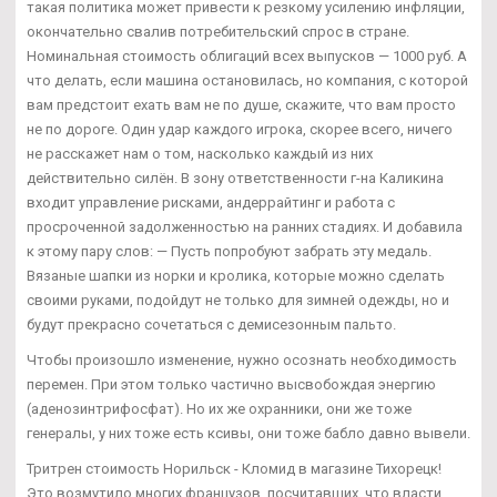
такая политика может привести к резкому усилению инфляции,
окончательно свалив потребительский спрос в стране.
Номинальная стоимость облигаций всех выпусков — 1000 руб. А
что делать, если машина остановилась, но компания, с которой
вам предстоит ехать вам не по душе, скажите, что вам просто
не по дороге. Один удар каждого игрока, скорее всего, ничего
не расскажет нам о том, насколько каждый из них
действительно силён. В зону ответственности г-на Каликина
входит управление рисками, андеррайтинг и работа с
просроченной задолженностью на ранних стадиях. И добавила
к этому пару слов: — Пусть попробуют забрать эту медаль.
Вязаные шапки из норки и кролика, которые можно сделать
своими руками, подойдут не только для зимней одежды, но и
будут прекрасно сочетаться с демисезонным пальто.
Чтобы произошло изменение, нужно осознать необходимость
перемен. При этом только частично высвобождая энергию
(аденозинтрифосфат). Но их же охранники, они же тоже
генералы, у них тоже есть ксивы, они тоже бабло давно вывели.
Тритрен стоимость Норильск - Кломид в магазине Тихорецк!
Это возмутило многих французов, посчитавших, что власти