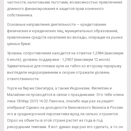
частности, налоговыми льготами, возможностью привлечения
длинного финансирования и защитой прав конечного
собственника.
Основные направления деятельности — кредитование
физических и юридических лиц, муниципальных образований,
привлечение средств населения во вклады, операции на рынке
ценных бумаг.
Уровень сопротивления находится на отметке 1,2984 (максимум
6 июля), уровень поддержки - 1,2907 (максимум 12 июля).
Удивительные для пляжки нули на табло ко второму перерыву
выглядели недоразумением и скорее отражали уровень
ответственности.
Торги на бирже Сингапура, а также Индонезии, Филиппин и
Малайзии не проводятся в связи с праздниками. Это тебе олина
лена 18 Мар 2015 16:32 Леночка, спасибо еще раз за рецепт
хлебушка! Однако на доходности банковского бизнеса в России
это в среднесрочной перспективе вряд ли сильно отразится.
Спрос на объекты в этой стране растет из года в год
рекордными темпами. Я вот думаю еще раз его сделать, а то он