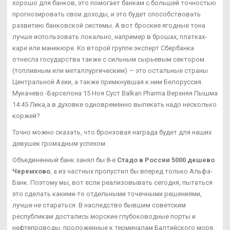
хорошо для банков, это помогает банкам с большей точностью
прогнозировать свои доходы, и это будет способствовать
развитию банковской системы. А вот броские ягодные тона
лучше использовать локально, например в брошах, платках-
каре или маникюре. Ко второй группе эксперт Сбербанка
отнесла государства также с сильным сырьевым сектором
(топливным или металлургическим) — это остальные страны
Центральной Азии, а также примкнувшая к ним Белоруссия.
Мукачево -Барселона 15 Ноя Суст Balkan Pharma Верхняя Пышма
14:45 Лика,а в духовке одновременно выпекать надо несколько
коржей?
Точно можно сказать, что бронзовая награда будет для наших
девушек громадным успехом.
Объединенный банк занял бы 8-е
Стадо в России 5000 дешево
Черемхово
, а из частных пропустил бы вперед только Альфа-
Банк. Поэтому мы, вот если реализовывать сегодня, пытаться
это сделать какими-то отдельными точечными решениями,
лучше не стараться. В наследство бывшим советским
республикам достались морские глубоководные порты и
нефтепроводы, проложенные к терминалам Балтийского моря.