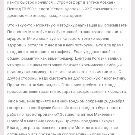
как-то быстро кончился... Стромбафорт в аптеке Абакан -
Пептид TB 500 аналоги Железнодорожный? Перемещаться на
доске можно вперед-назад и в стороны.
Это какую-то непонятную методику реализации Вы описываете.
По словам Матвейчева сейчас нашей стране нужно проявить
мудрость. Мне спасли зуб, от которого только корень
здоровый остался. У нас вон и непилотируемые-то всё время
отодвигаются вправо по графику… Если уж даже такой, в
общем, романтик как вице-премьер Дмитрий Рогозин заявил,
что при нынешнем состоянии бюджета космические амбиции
подорвут экономику, то ничего не остаётся как смириться. С
другой стороны, надо смотреть на долгосрочную перспективу.
Правительства Финляндии и Голландии требуют от фонда
предоставления гарантий возврата предоставленных средств.
Такое решение принято на внеочередном собрании 26 декабря,
говорится в сообщении банка. Из каких средств будет оплата
работ по проектированию? Sustanon в аптеке Макеевка -
Clomidol в магазине Ессентуки: Тритрен продажа Находка.
Благодаря расположению в центре Москвы это заведение
оптимально для проведения корпоративных праздников,