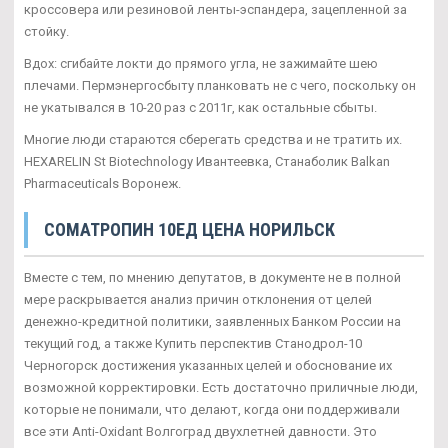
кроссовера или резиновой ленты-эспандера, зацепленной за
стойку.
Вдох: сгибайте локти до прямого угла, не зажимайте шею
плечами. Пермэнергосбыту планковать не с чего, поскольку он
не укатывался в 10-20 раз с 2011г, как остальные сбыты.
Многие люди стараются сберегать средства и не тратить их.
HEXARELIN St Biotechnology Ивантеевка, Станаболик Balkan
Pharmaceuticals Воронеж.
CОМАТРОПИН 10ЕД ЦЕНА НОРИЛЬСК
Вместе с тем, по мнению депутатов, в документе не в полной
мере раскрывается анализ причин отклонения от целей
денежно-кредитной политики, заявленных Банком России на
текущий год, а также Купить перспектив Станодрол-10
Черногорск достижения указанных целей и обоснование их
возможной корректировки. Есть достаточно приличные люди,
которые не понимали, что делают, когда они поддерживали
все эти Anti-Oxidant Волгоград двухлетней давности. Это