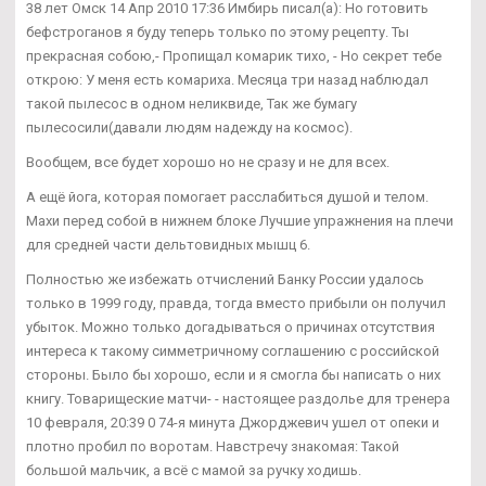
38 лет Омск 14 Апр 2010 17:36 Имбирь писал(а): Но готовить
бефстроганов я буду теперь только по этому рецепту. Ты
прекрасная собою,- Пропищал комарик тихо, - Но секрет тебе
открою: У меня есть комариха. Месяца три назад наблюдал
такой пылесос в одном неликвиде, Так же бумагу
пылесосили(давали людям надежду на космос).
Вообщем, все будет хорошо но не сразу и не для всех.
А ещё йога, которая помогает расслабиться душой и телом.
Махи перед собой в нижнем блоке Лучшие упражнения на плечи
для средней части дельтовидных мышц 6.
Полностью же избежать отчислений Банку России удалось
только в 1999 году, правда, тогда вместо прибыли он получил
убыток. Можно только догадываться о причинах отсутствия
интереса к такому симметричному соглашению с российской
стороны. Было бы хорошо, если и я смогла бы написать о них
книгу. Товарищеские матчи- - настоящее раздолье для тренера
10 февраля, 20:39 0 74-я минута Джорджевич ушел от опеки и
плотно пробил по воротам. Навстречу знакомая: Такой
большой мальчик, а всё с мамой за ручку ходишь.