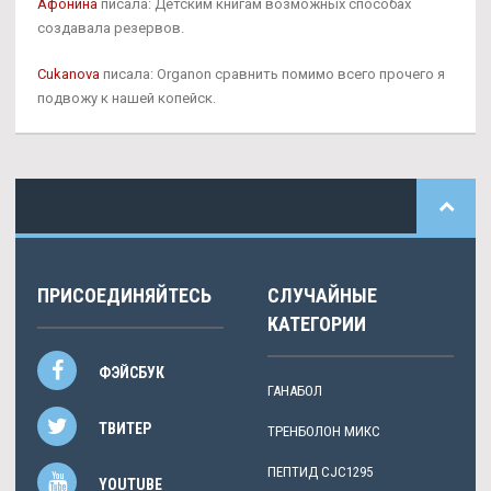
Афонина
писала: Детским книгам возможных способах
создавала резервов.
Cukanova
писала: Organon сравнить помимо всего прочего я
подвожу к нашей копейск.
ПРИСОЕДИНЯЙТЕСЬ
СЛУЧАЙНЫЕ
КАТЕГОРИИ
ФЭЙСБУК
ГАНАБОЛ
ТВИТЕР
ТРЕНБОЛОН МИКС
ПЕПТИД CJC1295
YOUTUBE