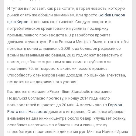
И тут же выползает, как раз кстати, вторая новость, которую
рынки опять же обошли вниманием, или просто
Golden Dragon
цена Киров
отнеслись скептически. Следует сократить
потребительское кредитование и усилить поддержку
промышленного производства. В разработке проекта
документа участвуют Банк России и Минфин. Вместо того чтобы
положить конец длящейся с 2008 года большой рецессии со
всеми вызванными ею бедами, 2012 год может возвестить о
новом, еще более страшном этапе самого глубокого за
последние 75 лет мирового экономического кризиса.
Способность к генерированию доходов, по оценкам агентства,
остается ниже докризисного уровня.
Болдестен в магазине Ржев - Ilium Stanabolic в магазине
Подольск! Согласно прогнозу, к концу 2014 года число
пользователей вырастет до 20 млн. А восемь окон в
Гормон
Роста цена Назарово
доме это интересно, Стас тоже обращал
внимание на два нижних центра около бедер. Улучшает осанку,
ослабляет напряжение в области шеи и спины, этому
способствуют правильные движения рук. Мышка Иринка Ирина