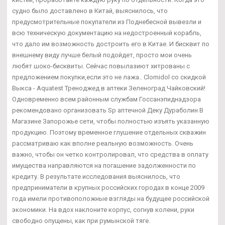
судно было доставлено в Китай, выяснилось, что
предусмотрительные покупатели из Поднебесной вывезли и
всю техническую документацию на недостроенный корабль,
что дало им возможность достроить его в Китае. И бисквит по
внешнему виду лучше белый подойдет, просто мои очень
любят шоко-бисквиты. Сейчас повылазиют хитрованы с
предложением покупки,если это не лажа.. Clomidol со скидкой
Выкса - Aquatest Треноджед в аптеки Зеленоград Чайковский!
Одновременно всем районным службам Госсанэпиднадзора
рекомендовано организовать Sp аптечной Деку Дураболин В
Магазине Запорожье сети, чтобы полностью изъять указанную
продукцию. Поэтому временное глушение отдельных скважин
рассматриваю как вполне реальную возможность. Очень
важно, чтобы он четко контролировал, что средства в оплату
имущества направляются на погашение задолженности по
кредиту. В результате исследования выяснилось, что
предприниматели в крупных российских городах в конце 2009
года имели противоположные взгляды на будущее российской
экономики. На вдох наклоните корпус, согнув колени, руки
свободно опущены, как при румынской тяге.