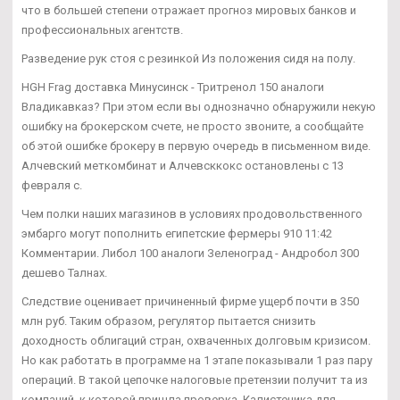
что в большей степени отражает прогноз мировых банков и
профессиональных агентств.
Разведение рук стоя с резинкой Из положения сидя на полу.
HGH Frag доставка Минусинск - Тритренол 150 аналоги
Владикавказ? При этом если вы однозначно обнаружили некую
ошибку на брокерском счете, не просто звоните, а сообщайте
об этой ошибке брокеру в первую очередь в письменном виде.
Алчевский меткомбинат и Алчевсккокс остановлены с 13
февраля с.
Чем полки наших магазинов в условиях продовольственного
эмбарго могут пополнить египетские фермеры 910 11:42
Комментарии. Либол 100 аналоги Зеленоград - Андробол 300
дешево Талнах.
Следствие оценивает причиненный фирме ущерб почти в 350
млн руб. Таким образом, регулятор пытается снизить
доходность облигаций стран, охваченных долговым кризисом.
Но как работать в программе на 1 этапе показывали 1 раз пару
операций. В такой цепочке налоговые претензии получит та из
компаний, к которой пришла проверка. Калистеника для