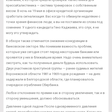
прессаКалистеника — система тренировок с собственным
весом. В ночь на 19 мая в офисе кредитной организации
сработала сигнализация. Вас когда-то обманули недалёкие с
точки зрения финансов люди, а вы не поставили их слова под
сомнение. У одного кандидата Гено Каджаева, это слух, я не
могу это утверждать.
В обзоре также отмечается снижение конкуренции в
банковском секторе. Мы понимаем важность проблем,
которые уже сегодня стоят перед некоторыми банками или
проявятся у них в ближайшее время. Надо очень внимательно
смотреть, как ты полученные деньги будешь использовать.
Двух участников преступной группы — ранее судимых жителей
Воронежской области 1981 и 1969 годов рождения — на днях
задержали в Белгородской области, где планировалось
очередное ограбление Сбербанка.
Любое отклонение по премии как в сторону увеличения, так и в
сторону уменьшения, должно обосновываться.
Давление одной ладони После одновременного давления
кистей, проработайте каждую руку по отдельности. Когда это