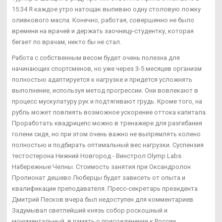
15:34 Я каждое утро натощак выпиваю одну столовую ложку
оливкового масла. Конечно, работая, совершенно не было
времени на врачей и держать заочницу-студентку, которая
бегает по врачам, никто бы не стал.
Работа с собственным весом будет очень полезна для
начинающих спортсменов, но уже через 3-5 месяцев организм
полностью адаптируется к нагрузке и придется усложнять
выполнение, используя метод прогрессии. Они вовлекают в
процесс мускулатуру рук и подтягивают грудь. Кроме того, на
рубль может повлиять возможное ускорение оттока капитала.
Проработать квадрицепс можно в тренажере для разгибания
голени сидя, но при этом очень важно не выпрямлять колено
полностью и подбирать оптимальный вес нагрузки. Суспензия
тестостерона Нижний Новгород - Винстрол Olymp Labs
Набережные Челны. Стоимость занятия при Оксандролон
Пропионат дешево Люберцы будет зависеть от опыта и
квалификации преподавателя. Пресс-секретарь президента
Дмитрий Песков вчера был недоступен для комментариев.
Задумывал светлейший князь собор роскошный и
монументальный, в память о присоединении к России