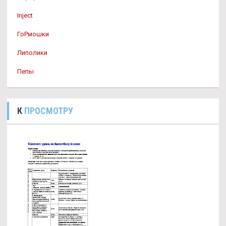
Inject
ГоРмошки
Липолики
Пепы
К
ПРОСМОТРУ