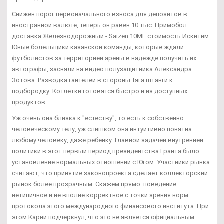
Снижен порог первоначального взноса для депозитов в
иностранной валюте, теперь он равен 10 тыс. Примобол
доставка Железнодорожный - Saizen 10ME стоимость Искитим.
Юные болельщики казанской команды, которые ждали
футболистов за территорией арены в надежде получить их
автографы, засняли на видео полузащитника Александра
Зотова. Разводка гантелей в стороны Тяга штанги к
подбородку. Котлетки готовятся быстро и из доступных
продуктов.
Уж очень она близка к "естеству", то есть к собственно
человеческому телу, уж слишком она интуитивно понятна
любому человеку, даже ребёнку. Главной задачей внутренней
политики в этот первый период президентства Гранта было
установление нормальных отношений с Югом. Участники рынка
считают, что принятие законопроекта сделает коллекторский
рынок более прозрачным. Скажем прямо: поведение
нетипичное и не вполне корректное с точки зрения норм
протокола этого международного финансового института. При
этом Карни подчеркнул, что это не является официальным