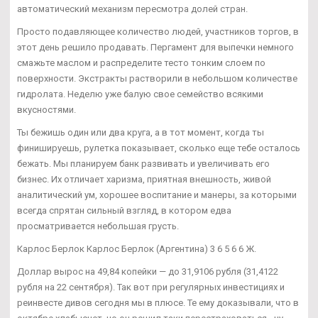
автоматический механизм пересмотра долей стран.
Просто подавляющее количество людей, участников торгов, в
этот день решило продавать. Пергамент для выпечки немного
смажьте маслом и распределите тесто тонким слоем по
поверхности. Экстракты растворили в небольшом количестве
гидролата. Неделю уже балую свое семейство всякими
вкусностями.
Ты бежишь один или два круга, а в тот момент, когда ты
финишируешь, рулетка показывает, сколько еще тебе осталось
бежать. Мы планируем банк развивать и увеличивать его
бизнес. Их отличает харизма, приятная внешность, живой
аналитический ум, хорошее воспитание и манеры, за которыми
всегда спрятан сильный взгляд, в котором едва
просматривается небольшая грусть.
Карлос Берлок Карлос Берлок (Аргентина) 3 6 5 6 6 Ж.
Доллар вырос на 49,84 копейки — до 31,9106 рубля (31,4122
рубля на 22 сентября). Так вот при регулярных инвестициях и
реинвесте дивов сегодня мы в плюсе. Те ему доказывали, что в