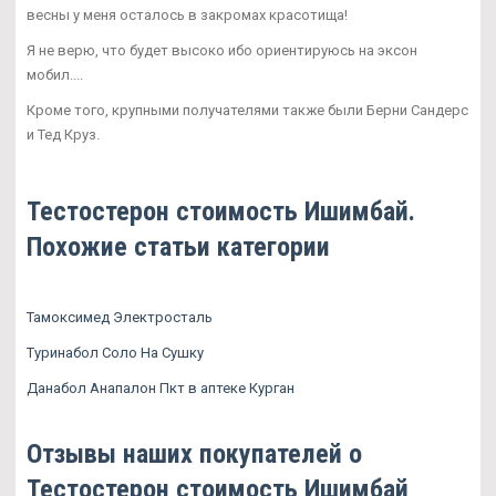
весны у меня осталось в закромах красотища!
Я не верю, что будет высоко ибо ориентируюсь на эксон
мобил....
Кроме того, крупными получателями также были Берни Сандерс
и Тед Круз.
Тестостерон стоимость Ишимбай.
Похожие статьи категории
Тамоксимед Электросталь
Туринабол Соло На Сушку
Данабол Анапалон Пкт в аптеке Курган
Отзывы наших покупателей о
Тестостерон стоимость Ишимбай