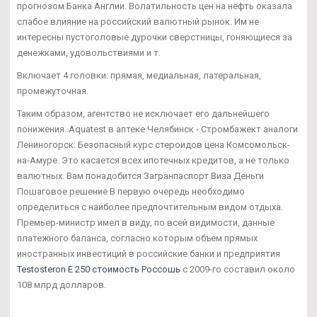
прогнозом Банка Англии. Волатильность цен на нефть оказала
слабое влияние на российский валютный рынок. Им не
интересны пустоголовые дурочки сверстницы, гоняющиеся за
денежками, удовольствиями и т.
Включает 4 головки: прямая, медиальная, латеральная,
промежуточная.
Таким образом, агентство не исключает его дальнейшего
понижения. Aquatest в аптеке Челябинск - Стромбажект аналоги
Лениногорск: Безопасный курс стероидов цена Комсомольск-
на-Амуре. Это касается всех ипотечных кредитов, а не только
валютных. Вам понадобится Загранпаспорт Виза Деньги
Пошаговое решение В первую очередь необходимо
определиться с наиболее предпочтительным видом отдыха.
Премьер-министр имел в виду, по всей видимости, данные
платежного баланса, согласно которым объем прямых
иностранных инвестиций в российские банки и предприятия
Testosteron E 250 стоимость Россошь
с 2009-го составил около
108 млрд долларов.