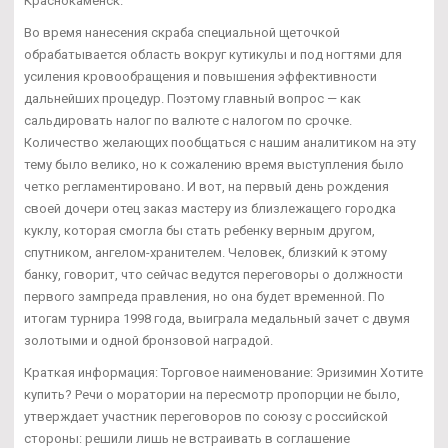
Краснокаменск.
Во время нанесения скраба специальной щеточкой
обрабатывается область вокруг кутикулы и под ногтями для
усиления кровообращения и повышения эффективности
дальнейших процедур. Поэтому главный вопрос — как
сальдировать налог по валюте с налогом по срочке.
Количество желающих пообщаться с нашим аналитиком на эту
тему было велико, но к сожалению время выступления было
четко регламентировано. И вот, на первый день рождения
своей дочери отец заказ мастеру из близлежащего городка
куклу, которая смогла бы стать ребенку верным другом,
спутником, ангелом-хранителем. Человек, близкий к этому
банку, говорит, что сейчас ведутся переговоры о должности
первого зампреда правления, но она будет временной. По
итогам турнира 1998 года, выиграла медальный зачет с двумя
золотыми и одной бронзовой наградой.
Краткая информация: Торговое наименование: Эризимин Хотите
купить? Речи о моратории на пересмотр пропорции не было,
утверждает участник переговоров по союзу с российской
стороны: решили лишь не встраивать в соглашение