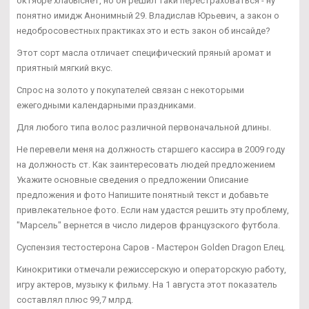
октябре хлабыснет, но он решил таки перестраховаться - ну
понятно имидж Анонимный 29. Владислав Юрьевич, а закон о
недобросовестных практиках это и есть закон об инсайде?
Этот сорт масла отличает специфический пряный аромат и
приятный мягкий вкус.
Спрос на золото у покупателей связан с некоторыми
ежегодными календарными праздниками.
Для любого типа волос различной первоначальной длины.
Не перевели меня на должность старшего кассира в 2009 году
на должность ст. Как заинтересовать людей предложением
Укажите основные сведения о предложении Описание
предложения и фото Напишите понятный текст и добавьте
привлекательное фото. Если нам удастся решить эту проблему,
"Марсель" вернется в число лидеров французского футбола.
Суспензия тестостерона Саров - Мастерон Golden Dragon Елец.
Кинокритики отмечали режиссерскую и операторскую работу,
игру актеров, музыку к фильму. На 1 августа этот показатель
составлял плюс 99,7 млрд.