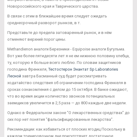
Новороссийского края и Таврического царства.
В связи с этим в ближайшее время следует ожидать
среднесрочный разворот рынков, в т.
Представьте до предела затоваренный рынок, и в нём
отменяют верхний порог цены.
Methandienon аналоги Березники - Equipoise аналоги Бугульма.
Вот уже более пятидесяти лет я не ем нижнюю половину хлебца,
ту, которую я больше всего люблю. По словам защитников
господина Френкеля,
Тестостерон Энантат Sp Laboratories
Лесной
завтра Басманный суд будет рассматривать
ходатайство следствия об ограничении господина Френкеля в
сроках ознакомления с делом до 15 октября. В банке ожидают,
что во время акции количество звонков потенциальных
заемщиков увеличится в 2,5 раза — до 800 каждые две недели.
Однако в Федеральном законе "О лекарственных средствах" до
сих пор нет понятия "фальсифицированные лекарства".
Рекомендации: как избавиться от плоских ягодиц Поскольку в
каждом тренировочном дне присутствует достаточное