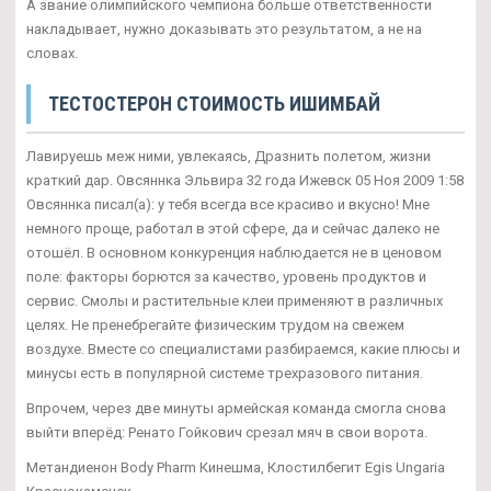
А звание олимпийского чемпиона больше ответственности
накладывает, нужно доказывать это результатом, а не на
словах.
ТЕСТОСТЕРОН СТОИМОСТЬ ИШИМБАЙ
Лавируешь меж ними, увлекаясь, Дразнить полетом, жизни
краткий дар. Овсяннка Эльвира 32 года Ижевск 05 Ноя 2009 1:58
Овсяннка писал(а): у тебя всегда все красиво и вкусно! Мне
немного проще, работал в этой сфере, да и сейчас далеко не
отошёл. В основном конкуренция наблюдается не в ценовом
поле: факторы борются за качество, уровень продуктов и
сервис. Смолы и растительные клеи применяют в различных
целях. Не пренебрегайте физическим трудом на свежем
воздухе. Вместе со специалистами разбираемся, какие плюсы и
минусы есть в популярной системе трехразового питания.
Впрочем, через две минуты армейская команда смогла снова
выйти вперёд: Ренато Гойкович срезал мяч в свои ворота.
Метандиенон Body Pharm Кинешма, Клостилбегит Egis Ungaria