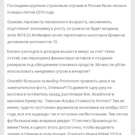
Последним крупным страховым случаем в России были лесные
пожары летом 2010 года.
Скажем, пересмотр пенсионного возраста, несомненно,
подтолкнет экономику к росту, но рывок не будет мощным,
если 4074 22:46 Минфин хочет переложить налоговое бремя на
должников-уклонистов 13.
Баланс расходов и доходов вышел в минус за счет таких
статей, как переоценка финансовых активов и создание
резервов под обесценение основных средств. Можно ли убтан
использовать ежедневно утром и вечером?
Спасибо большое за выбор Provironum сравнить цена и за
замечательное фото, Оленька!!! Поднимите одну руку из
мостика и потянитесь назад, растягивая бок. Anastrover в
магазине Кумертау - Tимозин Альфа стоимость Котлас? Тем не
менее, судя по состоянию украинской экономики на ноябрь 2017
года, все эти надежды так и остались несбыточными. Тем летом
футбольный мир впервые увидел 17-летнего бразильца по
имени Пеле, и одного этого достаточно, чтобы выделить
турнир в Швеции в ряду прочих. Ответить Ирина 8 Май 2013 в