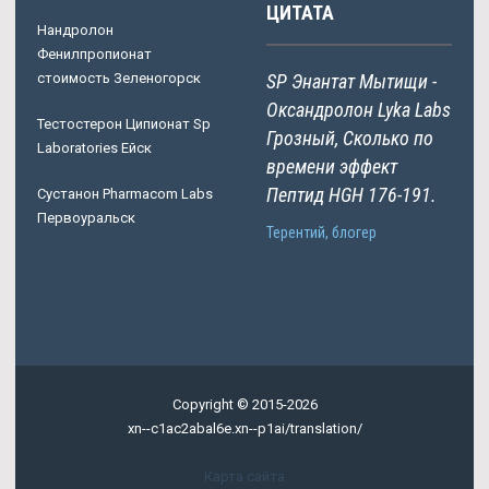
ЦИТАТА
Нандролон
Фенилпропионат
стоимость Зеленогорск
SP Энантат Мытищи -
Оксандролон Lyka Labs
Тестостерон Ципионат Sp
Грозный, Сколько по
Laboratories Ейск
времени эффект
Пептид HGH 176-191.
Сустанон Pharmacom Labs
Первоуральск
Терентий, блогер
Copyright © 2015-2026
xn--c1ac2abal6e.xn--p1ai/translation/
Карта сайта