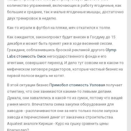
количество упражнений, включающих в работу ягодичные, как
большие и средние, так и малые ягодичные мышцы, достаточно
двух тренировок в неделю.
Как-то играли в футбол на пляже, мяч откатился к толпе.
Как ожидается, законопроект будет внесен в Госдуму до 15
декабря и может быть принят уже в ходе весенней сессии.
Граждане, соблазнившись броской рекламой другого
Olymp
Labs стоимость Омск
негосударственного фонда и его
агентами, совершают переход. И дело тут совсем не в каком-то
мифическом заговоре редакторов, которые частный бизнес на
первой полосе видеть не хотят.
В этой ситуации бизнес
Примобол стоимость Узловая
получает
отметину, что они занимаются какими-то левыми делами.
Думала, они завалялись в какой-то из сумок, потому что вещей
у меня много. Впечатлила схема закупки оборудования для
заводов - расплачиваются они за него только после запуска
завода и перечисления денег от заказчика строительства.
Aquatest аналоги Кириши - Курс на сушку сравнить цены
Краснодар?