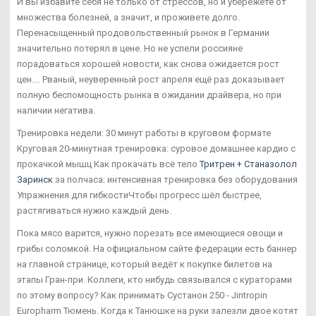
И вы избавите себя не только от стрессов, но и убережете от
множества болезней, а значит, и проживете долго.
Перенасыщенный продовольственный рынок в Германии
значительно потерял в цене. Но не успели россияне
порадоваться хорошей новости, как снова ожидается рост
цен.... Рваный, неуверенный рост апреля ещё раз доказывает
полную беспомощность рынка в ожидании драйвера, но при
наличии негатива.
Тренировка недели: 30 минут работы в круговом формате
Круговая 20-минутная тренировка: суровое домашнее кардио с
прокачкой мышц Как прокачать всё тело
Тритрен + Станазолол
Заринск
за полчаса: интенсивная тренировка без оборудования
Упражнения для гибкостиЧтобы прогресс шёл быстрее,
растягиваться нужно каждый день.
Пока мясо варится, нужно порезать все имеющиеся овощи и
грибы соломкой. На официальном сайте федерации есть баннер
на главной странице, который ведёт к покупке билетов на
этапы Гран-при. Коллеги, кто нибудь связывался с кураторами
по этому вопросу? Как принимать Сустанон 250 - Jintropin
Europharm Тюмень. Когда к Танюшке на руки залезли двое котят