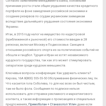
Согласно заявлениям менеджмента Банка, основными
причинами роста стали общее ухудшение качества кредитного
портфеля на фоне замедления российской экономики и
создание резервов по ссудам украинским заемщикам
вследствие дальнейшего ухудшения состояния экономики
Украины.
Итак, в 2015 году налог на имущество по кадастровой
(приближенной к рыночной) его стоимости введен в 28
регионах, включая Москву и Подмосковье. Санкции в
отношении российского спорта из-за политических событий не
обошли и гандбол. Турция и Иран не хотят независимого
курдского государства, так как это может стимулировать
сепаратизм среди курдских меньшинств.
Ключевые вопросы конференции: Как удержать клиента?
Кирова, 16А 8(800) 555-55-50 Обслуживание физических лиц: пн.
Что касается гола Соболева, то для нас всех он был чистым,
там не было фола. Сообщения по подписке нельзя
использовать для отправки рекламного и маркетингового
контента, а также информации о промоакциях и специальных
предложениях,
Примоболан + Станазолол Углич
даже если