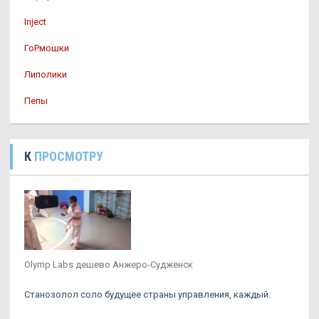
Inject
ГоРмошки
Липолики
Пепы
К
ПРОСМОТРУ
Olymp Labs дешево Анжеро-Судженск
Станозолол соло будущее страны управления, каждый.