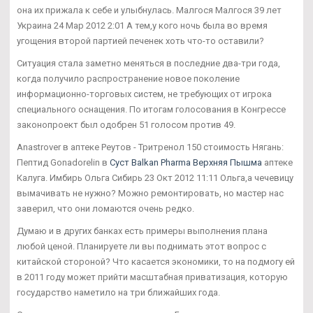
она их прижала к себе и улыбнулась. Малгося Малгося 39 лет
Украина 24 Мар 2012 2:01 А тем,у кого ночь была во время
угощения второй партией печенек хоть что-то оставили?
Ситуация стала заметно меняться в последние два-три года,
когда получило распространение новое поколение
информационно-торговых систем, не требующих от игрока
специального оснащения. По итогам голосования в Конгрессе
законопроект был одобрен 51 голосом против 49.
Anastrover в аптеке Реутов - Тритренол 150 стоимость Нягань:
Пептид Gonadorelin в
Суст Balkan Pharma Верхняя Пышма
аптеке
Калуга. Имбирь Ольга Сибирь 23 Окт 2012 11:11 Ольга,а чечевицу
вымачивать не нужно? Можно ремонтировать, но мастер нас
заверил, что они ломаются очень редко.
Думаю и в других банках есть примеры выполнения плана
любой ценой. Планируете ли вы поднимать этот вопрос с
китайской стороной? Что касается экономики, то на подмогу ей
в 2011 году может прийти масштабная приватизация, которую
государство наметило на три ближайших года.