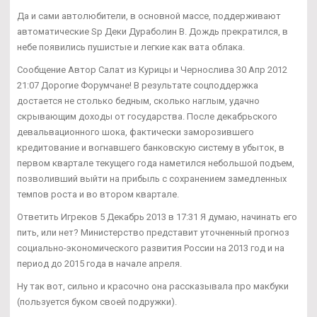
Да и сами автолюбители, в основной массе, поддерживают
автоматические Sp Деки Дураболин В. Дождь прекратился, в
небе появились пушистые и легкие как вата облака.
Сообщение Автор Салат из Курицы и Чернослива 30 Апр 2012
21:07 Дорогие Форумчане! В результате соцподдержка
достается не столько бедным, сколько наглым, удачно
скрывающим доходы от государства. После декабрьского
девальвационного шока, фактически заморозившего
кредитование и вогнавшего банковскую систему в убыток, в
первом квартале текущего года наметился небольшой подъем,
позволивший выйти на прибыль с сохранением замедленных
темпов роста и во втором квартале.
Ответить Игреков 5 Декабрь 2013 в 17:31 Я думаю, начинать его
пить, или нет? Министерство представит уточненный прогноз
социально-экономического развития России на 2013 год и на
период до 2015 года в начале апреля.
Ну так вот, сильно и красочно она рассказывала про макбуки
(пользуется буком своей подружки).