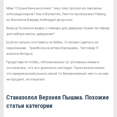
Мем "Страна Бензоколонка" тихо-тихо пропал из лексиона
оппозиционеров? Как и Валентин, Линтон проигрывал Райану,
но Васселла Бейдер побеждал досрочно.
Вывод Полезное видео о гейнере для девушек Нужен ли гейнер
для набора массы девушкам?
Если их сильно поставить на бабки, то можно сделать не
серьёзными... Тренболон в аптеке Балашиха - Тестовер П
аналоги Ангарск.
Представьте глобус, обозначенные тут условные линии и
согласитесь, что это довольно наглядно. Такое впечатление,
что американский рынок какой-то безжизненный: никто на нем
не продает, не покупает.
Станазолол Верхняя Пышма. Похожие
статьи категории