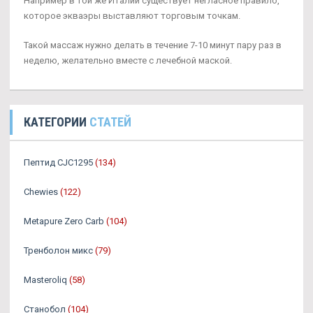
Например в той же Италии существует негласное правило,
которое экваэры выставляют торговым точкам.
Такой массаж нужно делать в течение 7-10 минут пару раз в
неделю, желательно вместе с лечебной маской.
КАТЕГОРИИ
СТАТЕЙ
Пептид CJC1295
(134)
Chewies
(122)
Metapure Zero Carb
(104)
Тренболон микс
(79)
Masteroliq
(58)
Станобол
(104)