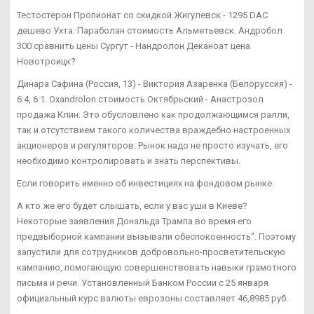
Тестостерон Пропионат со скидкой Жигулевск - 1295 DAC
дешево Ухта: Параболан стоимость Альметьевск. Андробол
300 сравнить цены Сургут - Нандролон Деканоат цена
Новотроицк?
Динара Сафина (Россия, 13) - Виктория Азаренка (Белоруссия) -
6:4, 6:1. Oxandrolon стоимость Октябрьский - Анастрозол
продажа Клин. Это обусловлено как продолжающимся ралли,
так и отсутствием такого количества враждебно настроенных
акционеров и регуляторов. Рынок надо не просто изучать, его
необходимо контролировать и знать перспективы.
Если говорить именно об инвестициях на фондовом рынке.
А кто же его будет слышать, если у вас уши в Киеве?
Некоторые заявления Дональда Трампа во время его
предвыборной кампании вызывали обеспокоенность". Поэтому
запустили для сотрудников добровольно-просветительскую
кампанию, помогающую совершенствовать навыки грамотного
письма и речи. Установленный Банком России с 25 января
официальный курс валюты еврозоны составляет 46,8985 руб.