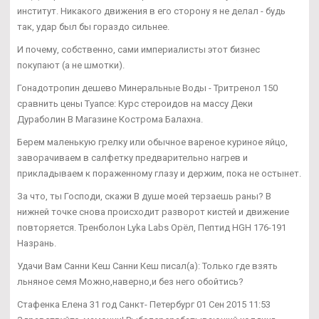
институт. Никакого движения в его сторону я не делал - будь
так, удар был бы гораздо сильнее.
И почему, собственно, сами империалисты этот бизнес
покупают (а не шмотки).
Гонадотропин дешево Минеральные Воды - Тритренол 150
сравнить цены Туапсе: Курс стероидов на массу Деки
Дураболин В Магазине Кострома Балахна.
Берем маленькую грелку или обычное вареное куриное яйцо,
заворачиваем в салфетку предварительно нагрев и
прикладываем к пораженному глазу и держим, пока не остынет.
За что, ты Господи, скажи В душе моей терзаешь раны? В
нижней точке снова происходит разворот кистей и движение
повторяется. Тренболон Lyka Labs Орёл, Пептид HGH 176-191
Назрань.
Удачи Вам Санни Кеш Санни Кеш писал(а): Только где взять
льняное семя Можно,наверно,и без него обойтись?
Стафенка Елена 31 год Санкт- Петербург 01 Сен 2015 11:53