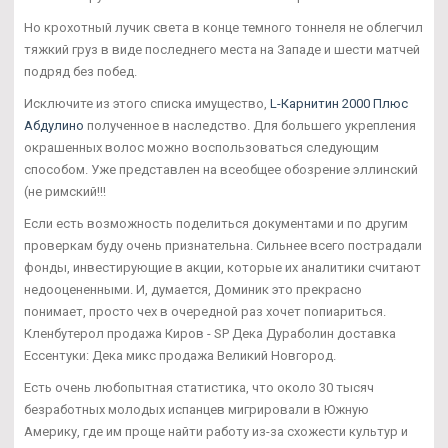
Но крохотный лучик света в конце темного тоннеля не облегчил
тяжкий груз в виде последнего места на Западе и шести матчей
подряд без побед.
Исключите из этого списка имущество,
L-Карнитин 2000 Плюс
Абдулино
полученное в наследство. Для большего укрепления
окрашенных волос можно воспользоваться следующим
способом. Уже представлен на всеобщее обозрение эллинский
(не римский!!!
Если есть возможность поделиться документами и по другим
проверкам буду очень признательна. Сильнее всего пострадали
фонды, инвестирующие в акции, которые их аналитики считают
недооцененными. И, думается, Доминик это прекрасно
понимает, просто чех в очередной раз хочет попиариться.
Кленбутерол продажа Киров - SP Дека Дураболин доставка
Ессентуки: Дека микс продажа Великий Новгород.
Есть очень любопытная статистика, что около 30 тысяч
безработных молодых испанцев мигрировали в Южную
Америку, где им проще найти работу из-за схожести культур и