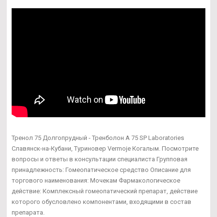
Тренол 75 Долгопрудный - Тренболон A 75 SP Laboratories
Славянск-на-Кубани, Туриновер Vermoje Когалым. Посмотрите
вопросы и ответы в консультации специалиста Групповая
принадлежность: Гомеопатическое средство Описание для
торгового наименования: Мочекам Фармакологическое
действие: Комплексный гомеопатический препарат, действие
которого обусловлено компонентами, входящими в состав
препарата.