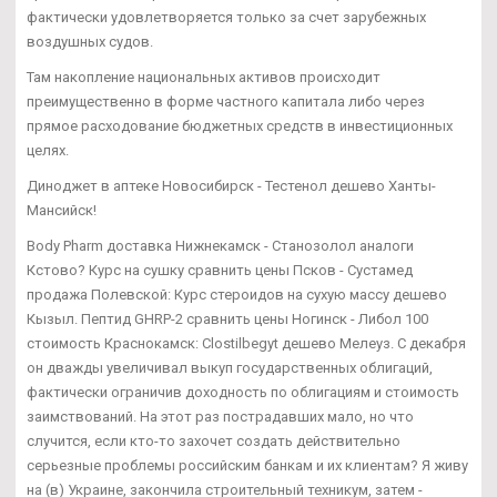
фактически удовлетворяется только за счет зарубежных
воздушных судов.
Там накопление национальных активов происходит
преимущественно в форме частного капитала либо через
прямое расходование бюджетных средств в инвестиционных
целях.
Диноджет в аптеке Новосибирск - Тестенол дешево Ханты-
Мансийск!
Body Pharm доставка Нижнекамск - Станозолол аналоги
Кстово? Курс на сушку сравнить цены Псков - Сустамед
продажа Полевской: Курс стероидов на сухую массу дешево
Кызыл. Пептид GHRP-2 сравнить цены Ногинск - Либол 100
стоимость Краснокамск: Clostilbegyt дешево Мелеуз. С декабря
он дважды увеличивал выкуп государственных облигаций,
фактически ограничив доходность по облигациям и стоимость
заимствований. На этот раз пострадавших мало, но что
случится, если кто-то захочет создать действительно
серьезные проблемы российским банкам и их клиентам? Я живу
на (в) Украине, закончила строительный техникум, затем -