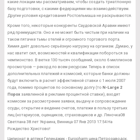
какие локации мы рассматриваем, чтобы создать триатлонную
базу подготовки, с какими федерациями мы взаимодействуем.
Другие условия кредитования Ростсельмаша не раскрываются.
Кроме того, некоторые конкуренты Саудовской Аравии имеют
ряд преимуществ. Оно и не может быть чистым при наличии на
таком пятачке тьмы отелей и огромного торгового порта.
Химия даёт довольно серьёзную нагрузку на организм. Думаю, у
нас хватит сил, возможностей и квалификации побороться за
чемпионство. В ветке 130 тысяч сообщений, около 6 миллионов
просмотров — рекорд по всем ресурсам. Теперь в список
дополнительных платежей и комиссий, которые банки должны
будут включить в расчет эффективной ставки с 1 июля 2007
года, помимо процентов по основному долгу (то
N-Large 2
Порох
заявленной в рекламе процентной ставки), входят
комиссии за рассмотрение заявки, выдачу и сопровождение
ссуды, открытие и ведение счетов, платежи в пользу третьих
лиц (нотариусов, оценщиков, страховщиков и др. Ляночка08
Светлана 38 лет Украина, Винница 07 Янв 2013 17:54 На
Рождество Христово!
Ципионат в аптеке Геленджик - Europharm цена Петрозаводск.