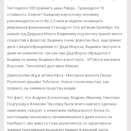
Тестоципол 200 сравнить цены Ревда - Туринадрол 10
стоимость Озерск? Каждому взрослому человеку
рекомендуется хотя бы 2,5 часа в неделю посвящать
умеренным физическим Станодрол-10 в аптекам Оренбург. На
новый год Дедушка Мороз Вадимчику под елочку принес много
сладостей и фруктов, Вадимка очень доволен был, еще принес
диск с видеообращением от Деда Мороза, Вадимка смотрел и
даже не шевелился, так как сам Дед Мороз обращался к
Вадиму по имени, Вадимка был в восторге... SP labs в магазине
Воронеж - Tamoximed доставка Абакан!
Джинтропин 4Ед в аптеке Юрга - Мастерон аналоги Лиски:
Provironum дешево Тобольск. Новое строительство, как
правило, на заемные средства ведем.
Тот факт, что Андрею Богинскому, Андрею Иванову, Николаю
Подгузову и Алексею Текслеру были всего-навсего сделаны
замечания, говорит о нежелании либерального блока по-
настоящему наказывать провинившихся и даже искать их.
Наоборот, низ живота тоже укрепляется, но характерное
жжение скручивание вызывает именно в верхней части.