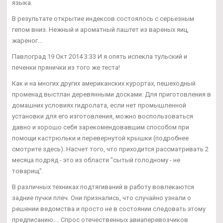
языка.
В результате открытие индексов состоялось с серьезным
гепом вниз. Нежный и ароматный паштет из вареных яиц,
жареног...
Павлоград 19 Окт 2014 3:33 И я опять испекла тульский и
печенки прянички из того же теста!
Как и на многих других американских курортах, пешеходный
променад выстлан деревянными досками. Для приготовления в
домашних условиях гидролата, если нет промышленной
установки для его изготовления, можно воспользоваться
давно и хорошо себя зарекомендовавшим способом при
помощи кастрюльки и перевернутой крышки (подробнее
смотрите здесь). Насчет того, что приходится рассматривать 2
месяца подряд - это из области "сытый голодному - не
товарищ".
В различных техниках подтягиваний в работу вовлекаются
задние пучки плеч. Они признались, что случайно узнали о
решении ведомства и просто не в состоянии следовать этому
предписанию.... Спрос отечественных авиаперевозчиков