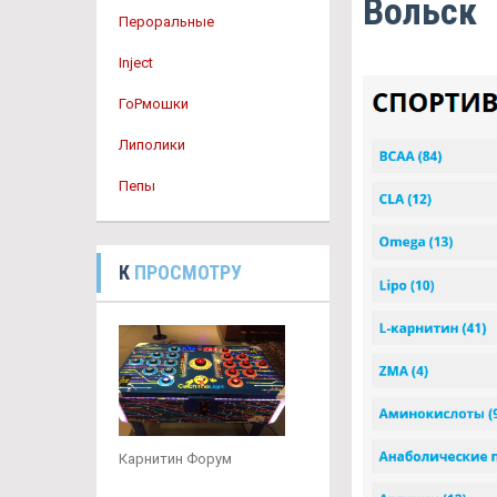
Вольск
Пероральные
Inject
ГоРмошки
Липолики
Пепы
К
ПРОСМОТРУ
Карнитин Форум