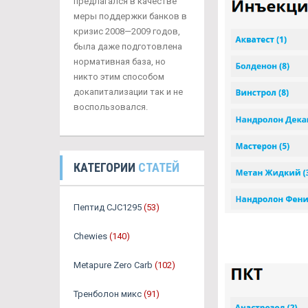
предлагался в качестве
меры поддержки банков в
кризис 2008—2009 годов,
была даже подготовлена
нормативная база, но
никто этим способом
докапитализации так и не
воспользовался.
КАТЕГОРИИ
СТАТЕЙ
Пептид CJC1295
(53)
Chewies
(140)
Metapure Zero Carb
(102)
Тренболон микс
(91)