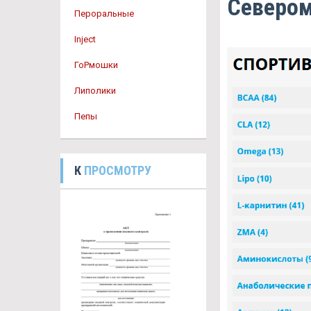
Северо
Пероральные
Inject
ГоРмошки
Липолики
Пепы
К
ПРОСМОТРУ