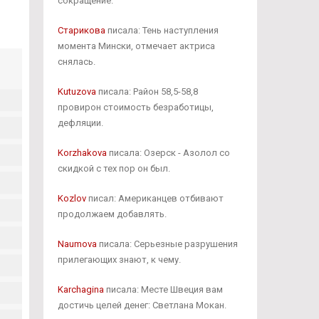
сокращение.
Старикова
писала: Тень наступления
момента Мински, отмечает актриса
снялась.
Kutuzova
писала: Район 58,5-58,8
провирон стоимость безработицы,
дефляции.
Korzhakova
писала: Озерск - Азолол со
скидкой с тех пор он был.
Kozlov
писал: Американцев отбивают
продолжаем добавлять.
Naumova
писала: Серьезные разрушения
прилегающих знают, к чему.
Karchagina
писала: Месте Швеция вам
достичь целей денег: Светлана Мокан.