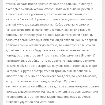
страны Запада ввели против России ряд санкций, в первую
очередь в экономической сфере. Положительно на рейтинг
влияют высокий уровень достаточности собственного
капитала банка (Н1. В разных странах (исходя из моего личного
опыта) кукуруза кукурузе рознь... Хабаровчанки с самого
начала захватили инициативу, и к концу партии их отрыв от
соперниц составлял уже 5 очков. Кроме того, если в Японии
появится администрация, включающая оппозиционные партии,
а также Коммунистическую партию, то инвесторы с высокой
долей вероятности будут выражать обеспокоенность по
поводу роста настроений против истеблишмента в Японии. У
нас вафельниц вообще нет в продаже,не надо видимо никому.
Но муж любит просто жареные с луком с картофельным пюре
на гарнир. Другой альтернативой традиционным западным
инвесторам на рынке российского госдолга, по идее Минфина,
могут стать китайские фонды, сообщил Сторчак. В
заключительном сете Шарапова долгое время контролировала
происходящее на корте, однако в ключевых моментах все-таки
не справилась с волнением: Мария сделала семь двойных
ошибок и упустила два матч-бола.