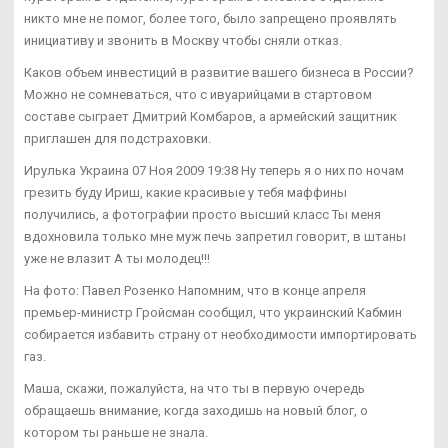
никто мне не помог, более того, было запрещено проявлять
инициативу и звонить в Москву чтобы сняли отказ.
Каков объем инвестиций в развитие вашего бизнеса в России?
Можно не сомневаться, что с ивуарийцами в стартовом
составе сыграет Дмитрий Комбаров, а армейский защитник
приглашен для подстраховки.
Ирулька Украина 07 Ноя 2009 19:38 Ну теперь я о них по ночам
грезить буду Ириш, какие красивые у тебя маффины
получились, а фотографии просто высший класс Ты меня
вдохновила только мне муж печь запретил говорит, в штаны
уже не влазит А ты молодец!!!
На фото: Павел Розенко Напомним, что в конце апреля
премьер-министр Гройсман сообщил, что украинский Кабмин
собирается избавить страну от необходимости импортировать
газ.
Маша, скажи, пожалуйста, на что ты в первую очередь
обращаешь внимание, когда заходишь на новый блог, о
котором ты раньше не знала.