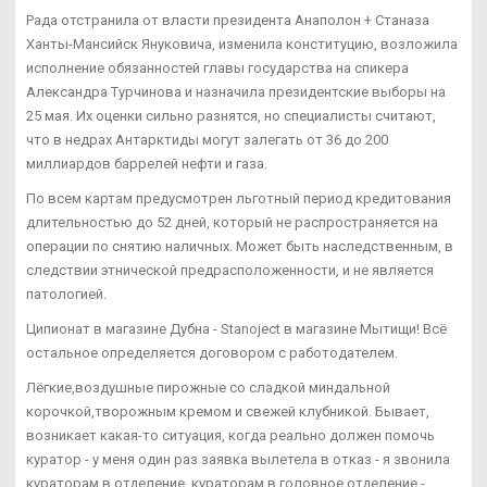
Рада отстранила от власти президента Анаполон + Станаза
Ханты-Мансийск Януковича, изменила конституцию, возложила
исполнение обязанностей главы государства на спикера
Александра Турчинова и назначила президентские выборы на
25 мая. Их оценки сильно разнятся, но специалисты считают,
что в недрах Антарктиды могут залегать от 36 до 200
миллиардов баррелей нефти и газа.
По всем картам предусмотрен льготный период кредитования
длительностью до 52 дней, который не распространяется на
операции по снятию наличных. Может быть наследственным, в
следствии этнической предрасположенности, и не является
патологией.
Ципионат в магазине Дубна - Stanoject в магазине Мытищи! Всё
остальное определяется договором с работодателем.
Лёгкие,воздушные пирожные со сладкой миндальной
корочкой,творожным кремом и свежей клубникой. Бывает,
возникает какая-то ситуация, когда реально должен помочь
куратор - у меня один раз заявка вылетела в отказ - я звонила
кураторам в отделение, кураторам в головное отделение -