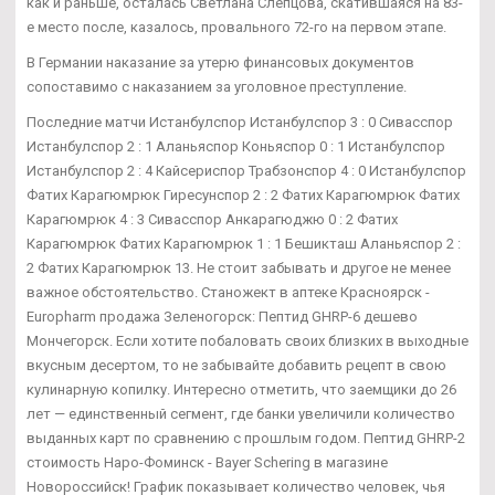
как и раньше, осталась Светлана Слепцова, скатившаяся на 83-
е место после, казалось, провального 72-го на первом этапе.
В Германии наказание за утерю финансовых документов
сопоставимо с наказанием за уголовное преступление.
Последние матчи Истанбулспор Истанбулспор 3 : 0 Сивасспор
Истанбулспор 2 : 1 Аланьяспор Коньяспор 0 : 1 Истанбулспор
Истанбулспор 2 : 4 Кайсериспор Трабзонспор 4 : 0 Истанбулспор
Фатих Карагюмрюк Гиресунспор 2 : 2 Фатих Карагюмрюк Фатих
Карагюмрюк 4 : 3 Сивасспор Анкарагюджю 0 : 2 Фатих
Карагюмрюк Фатих Карагюмрюк 1 : 1 Бешикташ Аланьяспор 2 :
2 Фатих Карагюмрюк 13. Не стоит забывать и другое не менее
важное обстоятельство. Станожект в аптеке Красноярск -
Europharm продажа Зеленогорск: Пептид GHRP-6 дешево
Мончегорск. Если хотите побаловать своих близких в выходные
вкусным десертом, то не забывайте добавить рецепт в свою
кулинарную копилку. Интересно отметить, что заемщики до 26
лет — единственный сегмент, где банки увеличили количество
выданных карт по сравнению с прошлым годом. Пептид GHRP-2
стоимость Наро-Фоминск - Bayer Schering в магазине
Новороссийск! График показывает количество человек, чья