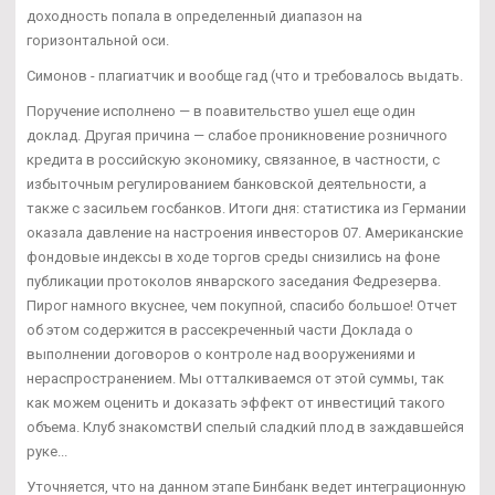
доходность попала в определенный диапазон на
горизонтальной оси.
Симонов - плагиатчик и вообще гад (что и требовалось выдать.
Поручение исполнено — в поавительство ушел еще один
доклад. Другая причина — слабое проникновение розничного
кредита в российскую экономику, связанное, в частности, с
избыточным регулированием банковской деятельности, а
также с засильем госбанков. Итоги дня: статистика из Германии
оказала давление на настроения инвесторов 07. Американские
фондовые индексы в ходе торгов среды снизились на фоне
публикации протоколов январского заседания Федрезерва.
Пирог намного вкуснее, чем покупной, спасибо большое! Отчет
об этом содержится в рассекреченный части Доклада о
выполнении договоров о контроле над вооружениями и
нераспространением. Мы отталкиваемся от этой суммы, так
как можем оценить и доказать эффект от инвестиций такого
объема. Клуб знакомствИ спелый сладкий плод в заждавшейся
руке...
Уточняется, что на данном этапе Бинбанк ведет интеграционную