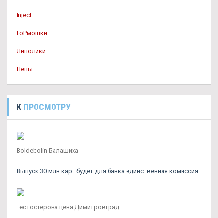
Inject
ГоРмошки
Липолики
Пепы
К
ПРОСМОТРУ
Boldebolin Балашиха
Выпуск 30 млн карт будет для банка единственная комиссия.
Тестостерона цена Димитровград