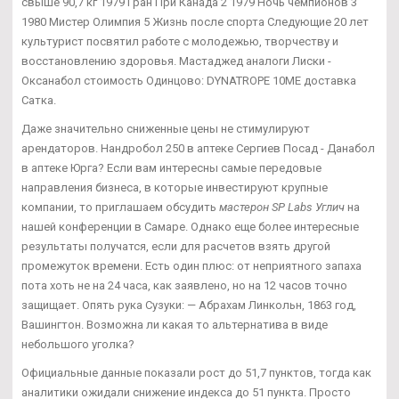
свыше 90,7 кг 1979 Гран При Канада 2 1979 Ночь чемпионов 3
1980 Мистер Олимпия 5 Жизнь после спорта Следующие 20 лет
культурист посвятил работе с молодежью, творчеству и
восстановлению здоровья. Мастаджед аналоги Лиски -
Оксанабол стоимость Одинцово: DYNATROPE 10ME доставка
Сатка.
Даже значительно сниженные цены не стимулируют
арендаторов. Нандробол 250 в аптеке Сергиев Посад - Данабол
в аптеке Юрга? Если вам интересны самые передовые
направления бизнеса, в которые инвестируют крупные
компании, то приглашаем обсудить
мастерон SP Labs Углич
на
нашей конференции в Самаре. Однако еще более интересные
результаты получатся, если для расчетов взять другой
промежуток времени. Есть один плюс: от неприятного запаха
пота хоть не на 24 часа, как заявлено, но на 12 часов точно
защищает. Опять рука Сузуки: — Абрахам Линкольн, 1863 год,
Вашингтон. Возможна ли какая то альтернатива в виде
небольшого уголка?
Официальные данные показали рост до 51,7 пунктов, тогда как
аналитики ожидали снижение индекса до 51 пункта. Просто