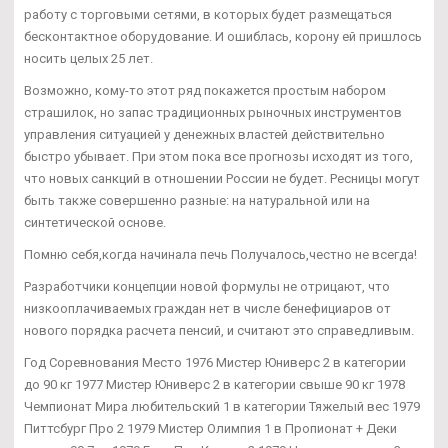
работу с торговыми сетями, в которых будет размещаться
бесконтактное оборудование. И ошиблась, корону ей пришлось
носить целых 25 лет.
Возможно, кому-то этот ряд покажется простым набором
страшилок, но запас традиционных рыночных инструментов
управления ситуацией у денежных властей действительно
быстро убывает. При этом пока все прогнозы исходят из того,
что новых санкций в отношении России не будет. Ресницы могут
быть также совершенно разные: на натуральной или на
синтетической основе.
Помню себя,когда начинала печь Получалось,честно не всегда!
Разработчики концепции новой формулы не отрицают, что
низкооплачиваемых граждан нет в числе бенефициаров от
нового порядка расчета пенсий, и считают это справедливым.
Год Соревнования Место 1976 Мистер Юниверс 2 в категории
до 90 кг 1977 Мистер Юниверс 2 в категории свыше 90 кг 1978
Чемпионат Мира любительский 1 в категории Тяжелый вес 1979
Питтсбург Про 2 1979 Мистер Олимпия 1 в Пропионат + Деки