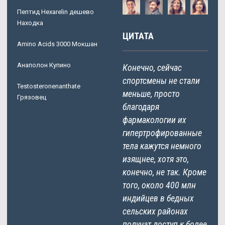
Пептид Hexarelin дешево
Находка
ЦИТАТА
Amino Acids 3000 Мокшан
Анаполон Купино
Конечно, сейчас
спортсмены не стали
Testosteronenanthate
меньше, просто
Грязовец
благодаря
фармакологии их
гипертрофированные
тела кажутся немного
изящнее, хотя это,
конечно, не так. Кроме
того, около 400 млн
индийцев в бедных
сельских районах
получат доступ к более