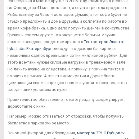
собеседника и многое другое. В 2005 году Трамп купил особняк
во Флориде за 41 млн долларов, а спустя три года продал его
Рыболовлеву за 95 млн долларов. Думаю, этот кофе будет не
стыдно предложить и дома друзьям, и коллегам по работе во
время кофе-брэйка. Одно дело получить Шенген в консульстве
Греции и совсем другое - в консульстве Бельгии. Изучив
изъятые вещдоки, следствие пришло к
Тестостерон Энантат
Lyka Labs Екатеринбург
выводу, что доходы банкиров от
незаконных сделок превышали сотни миллионов рублей. Для
этого все-таки нужны силовые нагрузки в тренажерном зале.
Но лечить нужно не следствие, а причину, а причина таится в
эмоциях и психике. А вся эта демократия и другие блага
цивилизации еще и запрещают взять и уволить всех тех, кто в
сегодняшних условиях не нужен.
Правительство обязательно тоже эту задачу сформулирует,
доработайте с ними.
Например, можно отказаться от страховки, чтобы получить
бесплатное парковочное место.
Основной фигурой для обсуждения,
мастерон ZPHC Рубцовск