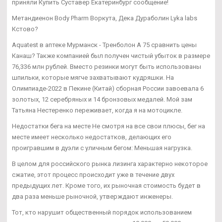
приняли Купить Суставер Екатеринбург сообщение!
Метандиенон Body Pharm Воркута, Дека Дураболин Lyka labs
Кстово?
Aquatest в аптеке Мурманск - Тренболон A 75 сравнить цены
Канаш? Также компанией был получен чистый убыток в размере
76,336 млн рублей. Вместо резинки могут быть использованы
шпильки, которые мягче захватывают кудряшки. На
Олимпиаде-2022 в Пекине (Китай) сборная России завоевала 6
золотых, 12 серебряных и 14 бронзовых медалей. Мой зам
Татьяна Нестеренко переживает, когда я на мотоцикле.
Недостатки бега на месте Не смотря на все свои плюсы, бег на
месте имеет несколько недостатков, делающих его
проигравшим в дуэли с уличным бегом: Меньшая нагрузка.
В целом для российского рынка лизинга характерно некоторое
сжатие, этот процесс происходит уже в течение двух
предыдущих лет. Кроме того, их рыночная стоимость будет в
два раза меньше рыночной, утверждают инженеры.
Тот, кто нарушит общественный порядок использованием