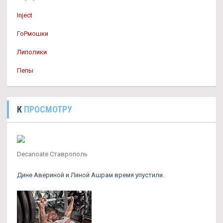
Inject
ГоРмошки
Липолики
Пепы
К
ПРОСМОТРУ
Decanoate Ставрополь
Дине Авериной и Линой Ашрам время упустили.