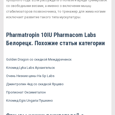
прошлого года. Если рассуждать о пользе и вреде тренировок
со свободными весами, а именно о включении мышц-
стабилизаторов позвоночника, то тренажер для жима ногами
исключает развитие такого типа мускулатуры.
Pharmatropin 10IU Pharmacom Labs
Белорецк. Похожие статьи категории
Golden Dragon со скидкой Междуреченск
Кломид Lyka Labs Архангельск
Очень Низкие цены На Sp Labs
Джинтропин 4ед со скидкой Ярцево
Пропионат Оксиметалон
Кломид Egis Ungaria Пушкино