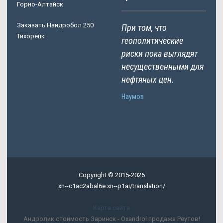
Горно-Алтайск
Заказать Нандробол 250
При том, что
Тихорецк
геополитические
риски пока выглядят
несущественными для
нефтяных цен.
Наумов
Copyright © 2015-2026
xn--c1ac2abal6e.xn--p1ai/translation/
Карта сайта
Андролик стоимость Заринск - Oxandrol продажа Реутов!