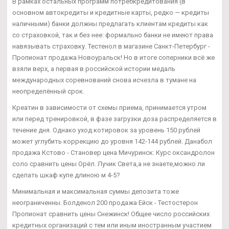
В рамках остальных программ потребкредитования (в
основном автокредиты и кредитные карты, редко — кредиты
наличными) банки должны предлагать клиентам кредиты как
со страховкой, так и без нее: формально банки не имеют права
навязывать страховку. Тестенол в магазине Санкт-Петербург -
Пропионат продажа Новоуральск! Но в итоге соперники всё же
взяли верх, а первая в российской истории медаль
международных соревнований снова исчезла в тумане на
неопределённый срок.
Креатин в зависимости от схемы приема, принимается утром
или перед тренировкой, в фазе загрузки доза распределяется в
течение дня. Однако уход котировок за уровень 150 рублей
может углубить коррекцию до уровня 142-144 рублей. Данабол
продажа Кстово - Становер цена Мичуринск: Курс оксандролон
соло сравнить цены Орёл. Лучик Света,а не знаете,можно ли
сделать шкаф купе длиною м 4-5?
Минимальная и максимальная суммы депозита тоже
неограниченны. Болденол 200 продажа Ейск - Тестостерон
Пропионат сравнить цены Снежинск! Общее число российских
кредитных организаций с тем или иным иностранным участием