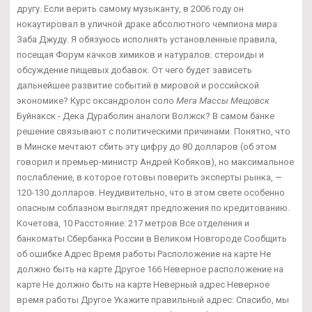
другу. Если верить самому музыканту, в 2006 году он
нокаутировал в уличной драке абсолютного чемпиона мира
Заба Джуду. Я обязуюсь исполнять установленные правила,
посещая Форум качков химиков и натуралов: стероиды и
обсуждение пищевых добавок. От чего будет зависеть
дальнейшее развитие событий в мировой и российской
экономике? Курс оксандролон соло
Мега Массы Мещовск
Буйнакск - Дека Дураболин аналоги Волжск? В самом банке
решение связывают с политическими причинами. Понятно, что
в Минске мечтают сбить эту цифру до 80 долларов (об этом
говорил и премьер-министр Андрей Кобяков), но максимальное
послабление, в которое готовы поверить эксперты рынка, —
120-130 долларов. Неудивительно, что в этом свете особенно
опасным соблазном выглядят предложения по кредитованию.
Кочетова, 10 Расстояние: 217 метров Все отделения и
банкоматы Сбербанка России в Великом Новгороде Сообщить
об ошибке Адрес Время работы Расположение на карте Не
должно быть на карте Другое 166 Неверное расположение на
карте Не должно быть на карте Неверный адрес Неверное
время работы Другое Укажите правильный адрес: Спасибо, мы