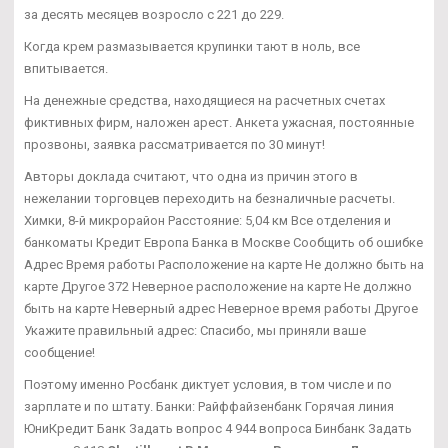
за десять месяцев возросло с 221 до 229.
Когда крем размазывается крупинки тают в ноль, все
впитывается.
На денежные средства, находящиеся на расчетных счетах
фиктивных фирм, наложен арест. Анкета ужасная, постоянные
прозвоны, заявка рассматривается по 30 минут!
Авторы доклада считают, что одна из причин этого в
нежелании торговцев переходить на безналичные расчеты.
Химки, 8-й микрорайон Расстояние: 5,04 км Все отделения и
банкоматы Кредит Европа Банка в Москве Сообщить об ошибке
Адрес Время работы Расположение на карте Не должно быть на
карте Другое 372 Неверное расположение на карте Не должно
быть на карте Неверный адрес Неверное время работы Другое
Укажите правильный адрес: Спасибо, мы приняли ваше
сообщение!
Поэтому именно Росбанк диктует условия, в том числе и по
зарплате и по штату. Банки: Райффайзенбанк Горячая линия
ЮниКредит Банк Задать вопрос 4 944 вопроса Бинбанк Задать