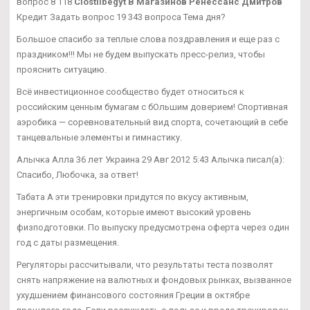
вопрос 8 118
Clostilbegyt В Магазинов Ренессанс Дмитров
Кредит Задать вопрос 19 343 вопроса Тема дня?
Большое спасибо за теплые слова поздравления и еще раз с
праздником!!! Мы не будем выпускать пресс-релиз, чтобы
прояснить ситуацию.
Всё инвестиционное сообщество будет относиться к
российским ценным бумагам с бОльшим доверием! Спортивная
аэробика — соревновательный вид спорта, сочетающий в себе
танцевальные элементы и гимнастику.
Алычка Алла 36 лет Украина 29 Авг 2012 5:43 Алычка писал(а):
Спасибо, Любочка, за ответ!
Табата А эти тренировки придутся по вкусу активным,
энергичным особам, которые имеют высокий уровень
физподготовки. По выпуску предусмотрена оферта через один
год с даты размещения.
Регуляторы рассчитывали, что результаты теста позволят
снять напряжение на валютных и фондовых рынках, вызванное
ухудшением финансового состояния Греции в октябре