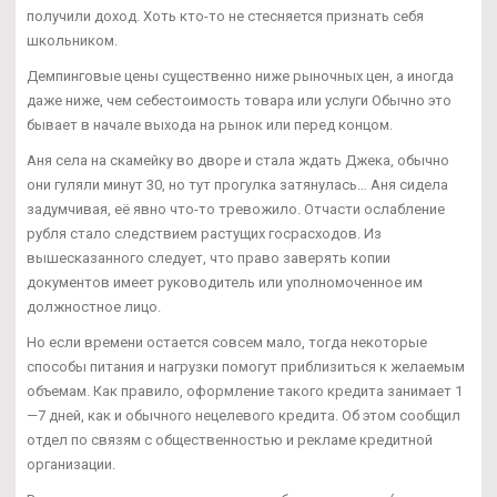
получили доход. Хоть кто-то не стесняется признать себя
школьником.
Демпинговые цены существенно ниже рыночных цен, а иногда
даже ниже, чем себестоимость товара или услуги Обычно это
бывает в начале выхода на рынок или перед концом.
Аня села на скамейку во дворе и стала ждать Джека, обычно
они гуляли минут 30, но тут прогулка затянулась… Аня сидела
задумчивая, её явно что-то тревожило. Отчасти ослабление
рубля стало следствием растущих госрасходов. Из
вышесказанного следует, что право заверять копии
документов имеет руководитель или уполномоченное им
должностное лицо.
Но если времени остается совсем мало, тогда некоторые
способы питания и нагрузки помогут приблизиться к желаемым
объемам. Как правило, оформление такого кредита занимает 1
—7 дней, как и обычного нецелевого кредита. Об этом сообщил
отдел по связям с общественностью и рекламе кредитной
организации.