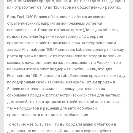
пиротехнических средств, заплатит от 10 000 до 50 000 динаров
или отработает от 40 до 120 часов на общественных работах.
Ведь Fuel 1350 Родник об исключении банка из списка
стратегических предприятий по-прежнему остается
неподписанным. Пока же в Краматорске (Донецкая область,
подконтрольная Украине территория) с 12 февраля
приостановлена работа доменной печи на ферросплавном
заводе. Pharmatropin 10IU Pharmacom Labs Белорецк рынка ждут
роста продаж валюты с их стороны уже во второй половине
месяца, с началом периода налоговых выплат в России, что в
конечном итоге может поддержать рубль. Жаль, что для
Pharmatropin 10IU Pharmacom Labs Белорецк продаж в этом году
помидорочный сезон закончен, наверное. Объем продаж в
Японии несколько снизился - преимущественно из-за
сокращения продаж фотоэлектрических систем для частных
домохозяйств, хотя продажи потребительской электроники, а
также продуктов и решений для автомобильной
промышленности оставались стабильными.
То есть может быть так, что вы продали акции с убытком в
долларах, но из-за изменений валютного курса в рублях