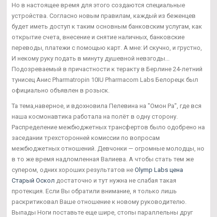
Но в настоящее время для этого создаются специальные
устройства. Согласно новым правилам, каждый из беженцев
будет иметь доступ к таким основным банковским услугам, как
открытие счета, внесение и снятие наличных, банковские
переводы, платежи с помощью карт. А мне: И скучно, и грустно,
И некому руку подать в минуту душевной невзгоды...
Подозреваемый в причастности к теракту в Берлине 24-летний
тунисец Анис Pharmatropin 10IU Pharmacom Labs Белорецк был
официально объявлен в розыск.
Та тема,наверное, и вдохновила Пелевина на "Омон Ра", где вся
наша космонавтика работала на полёт в одну сторону.
Распределение межбюджетных трансфертов было одобрено на
заседании трехсторонней комиссии по вопросам
межбюджетных отношений. Девчонки — огромные молодцы, но
в то же время надломленная Валиева. А чтобы стать тем же
супером, одних хороших результатов не
Olymp Labs цена
Старый Оскол
достаточно и тут нужна не слабая такая
протекция. Если Вы обратили внимание, я только лишь
раскритиковал Ваше отношение к новому руководителю.
Выпады Ноги поставьте еще шире, стопы параллельны друг