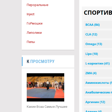
Пероральные
Inject
ГоРмошки
Липолики
Пепы
К
ПРОСМОТРУ
Какие Bcaa Самые Лучшие