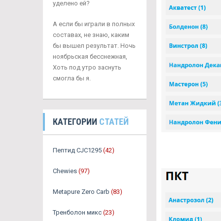
уделено ей?
А если бы играли в полных
составах, не знаю, каким
бы вышел результат. Ночь
ноябрьская бесснежная,
Хоть под утро заснуть
смогла бы я.
КАТЕГОРИИ
СТАТЕЙ
Пептид CJC1295
(42)
Chewies
(97)
Metapure Zero Carb
(83)
Тренболон микс
(23)