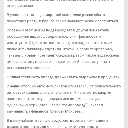
этого решения.
В условиях стагнации мировой экономики рынки сбыта
перестают расти, и борьба за них начинает резко обостряться.
Косвенно этот довод подтверждает и другой показатель —
обобщенный индекс доверия населения финансовым
институтам. Однако не все так гладко складывается с этим
планом: филиппинцы впустили Штаты на свою территорию,
Тайвань с новым президентом-демократом также подвержена
американскому влиянию, а здесь еще и Япония вступила в
региональную коалицию.
Полная стоимость вклада должна быть выражена в процентах.
Именно столько автомобилистов отказались от обязательного
автострахования, считают эксперты. Я не знаю, поддержит
правительство такую позицию или нет, моя позиция
однозначно отрицательная по этому поводу", - сказал
замминистра финансов Алексей Моисеев.
В ванну наберите тёплую воду, растворите в ней немного
жидкого порошка или мыла и опустите туда пальто.