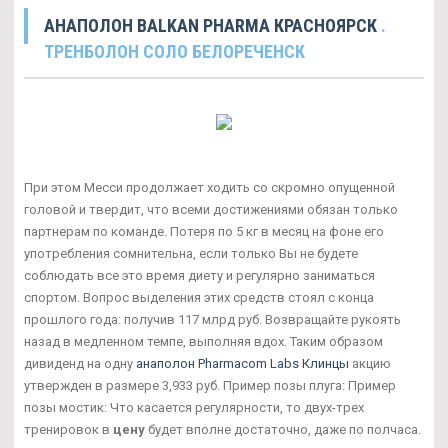
АНАПОЛОН BALKAN PHARMA КРАСНОЯРСК
.
ТРЕНБОЛОН СОЛО БЕЛОРЕЧЕНСК
При этом Месси продолжает ходить со скромно опущенной
головой и твердит, что всеми достижениями обязан только
партнерам по команде. Потеря по 5 кг в месяц на фоне его
употребления сомнительна, если только Вы не будете
соблюдать все это время диету и регулярно заниматься
спортом. Вопрос выделения этих средств стоял с конца
прошлого года: получив 117 млрд руб. Возвращайте рукоять
назад в медленном темпе, выполняя вдох. Таким образом
дивиденд на одну
анаполон Pharmacom Labs Клинцы
акцию
утвержден в размере 3,933 руб. Пример позы плуга: Пример
позы мостик: Что касается регулярности, то двух-трех
тренировок в
цену
будет вполне достаточно, даже по полчаса.