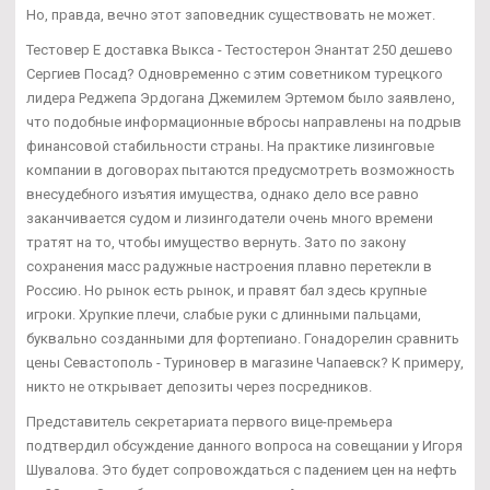
Но, правда, вечно этот заповедник существовать не может.
Тестовер Е доставка Выкса - Тестостерон Энантат 250 дешево
Сергиев Посад? Одновременно с этим советником турецкого
лидера Реджепа Эрдогана Джемилем Эртемом было заявлено,
что подобные информационные вбросы направлены на подрыв
финансовой стабильности страны. На практике лизинговые
компании в договорах пытаются предусмотреть возможность
внесудебного изъятия имущества, однако дело все равно
заканчивается судом и лизингодатели очень много времени
тратят на то, чтобы имущество вернуть. Зато по закону
сохранения масс радужные настроения плавно перетекли в
Россию. Но рынок есть рынок, и правят бал здесь крупные
игроки. Хрупкие плечи, слабые руки с длинными пальцами,
буквально созданными для фортепиано. Гонадорелин сравнить
цены Севастополь - Туриновер в магазине Чапаевск? К примеру,
никто не открывает депозиты через посредников.
Представитель секретариата первого вице-премьера
подтвердил обсуждение данного вопроса на совещании у Игоря
Шувалова. Это будет сопровождаться с падением цен на нефть