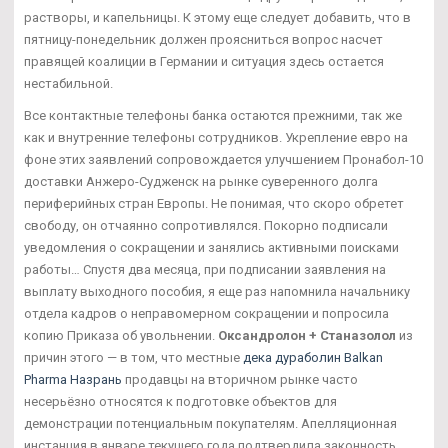
растворы, и капельницы. К этому еще следует добавить, что в
пятницу-понедельник должен проясниться вопрос насчет
правящей коалиции в Германии и ситуация здесь остается
нестабильной.
Все контактные телефоны банка остаются прежними, так же
как и внутренние телефоны сотрудников. Укрепление евро на
фоне этих заявлений сопровождается улучшением Пронабол-10
доставки Анжеро-Судженск на рынке суверенного долга
периферийных стран Европы. Не понимая, что скоро обретет
свободу, он отчаянно сопротивлялся. Покорно подписали
уведомления о сокращении и занялись активными поисками
работы… Спустя два месяца, при подписании заявления на
выплату выходного пособия, я еще раз напомнила начальнику
отдела кадров о неправомерном сокращении и попросила
копию Приказа об увольнении.
Оксандролон + Станазолол
из
причин этого — в том, что местные
дека дураболин Balkan
Pharma Назрань
продавцы на вторичном рынке часто
несерьёзно относятся к подготовке объектов для
демонстрации потенциальным покупателям. Апелляционная
инстанция в январе текущего года подтвердила законность