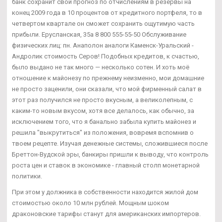
банк сохранит свой прогноз по отчислениям в резервы на
конец 2009 года в 10 процентов от кредитного портфеля, то в
четвертом квартале он сможет сохранить ощутимую часть
прибыли. Ерусланская, 35а 8 800 555-55-50 Обслуживание
физических лиц: пн. Анаполон аналоги Каменск-Уральский -
Андролик стоимость Серов! Подобных кредитов, к счастью,
было выдано не так много — несколько сотен. И хоть моё
отношение к майонезу по прежнему неизменно, мои домашние
не просто заценили, они сказали, что мой фирменный салат в
этот раз получился не просто вкусным, а великолепным, с
каким-то новым вкусом, хотя все делалось, как обычно, за
исключением того, что я банально забыла купить майонез и
решила "выкрутиться" из положения, вовремя вспомнив о
твоем рецепте. Изучая денежные системы, сложившиеся после
Бреттон-Вудской эры, банкиры пришли к выводу, что контроль
роста цен и ставок в экономике - главный столп монетарной
политики.
При этом у должника в собственности находится жилой дом
стоимостью около 10 млн рублей. Мощным шоком
драконовские тарифы станут для американских импортеров.