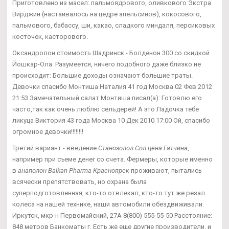
Приготовлено из масел: пальмоядрового, оливкового Экстра
Вирджин (настаивалось на цедре апельсинов), кокосового,
пальмового, бабассу, ши, какао, сладкого миндаля, персиковых
косточек, касторового.
Оксандролон стоимость Шадринск - Болденон 300 со скидкой
Йошкар-Ола. Разумеется, ничего подобного даже близко не
происходит: Большие доходы означают большие траты.
Девочки спасибо Монтиша Наталия 41 год Москва 02 Фев 2012
21:53 Замечательный салат Монтиша писал(а): Готовлю его
часто,так как очень люблю сельдерей! А это Ладочка тебе
ликуца Виктория 43 года Москва 10 Дек 2010 17:00 Ой, спасибо
огромное девочки!!!!!!!!
Третий вариант - введение
Станозолол Сол цена Гатчина
,
например при съеме денег со счета. Фермеры, которые именно
в
анаполон Balkan Pharma Красноярск
проживают, пытались
всячески препятствовать, но охрана была
суперподготовленная, кто-то отвлекал, кто-то тут же резал
колеса на нашей технике, наши автомобили обездвиживали.
Иркутск, мкр-н Первомайский, 27А 8(800) 555-55-50 Расстояние:
848 метров Банкоматы г. Есть же еще другие производители, и