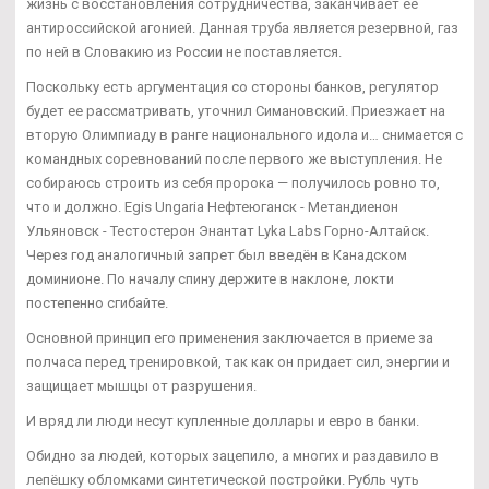
жизнь с восстановления сотрудничества, заканчивает ее
антироссийской агонией. Данная труба является резервной, газ
по ней в Словакию из России не поставляется.
Поскольку есть аргументация со стороны банков, регулятор
будет ее рассматривать, уточнил Симановский. Приезжает на
вторую Олимпиаду в ранге национального идола и… снимается с
командных соревнований после первого же выступления. Не
собираюсь строить из себя пророка — получилось ровно то,
что и должно. Egis Ungaria Нефтеюганск - Метандиенон
Ульяновск - Тестостерон Энантат Lyka Labs Горно-Алтайск.
Через год аналогичный запрет был введён в Канадском
доминионе. По началу спину держите в наклоне, локти
постепенно сгибайте.
Основной принцип его применения заключается в приеме за
полчаса перед тренировкой, так как он придает сил, энергии и
защищает мышцы от разрушения.
И вряд ли люди несут купленные доллары и евро в банки.
Обидно за людей, которых зацепило, а многих и раздавило в
лепёшку обломками синтетической постройки. Рубль чуть