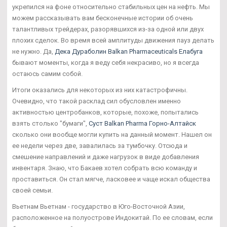
укрепился на фоне относительно стабильных цен на нефть. Мы
можем рассказывать вам бесконечные истории об очень
талантливых трейдерах, разорявшихся из-за одной или двух
плохих сделок. Во время всей амплитуды движения пауз делать
не нужно. Да,
Дека Дураболин Balkan Pharmaceuticals Елабуга
бывают моменты, когда я веду себя некрасиво, но я всегда
остаюсь самим собой.
Итоги оказались для некоторых из них катастрофичны.
Очевидно, что такой расклад сил обусловлен именно
активностью центробанков, которые, похоже, попытались
взять столько "бумаги",
Суст Balkan Pharma Горно-Алтайск
сколько они вообще могли купить на данный момент. Нашел он
ее недели через две, завалилась за тумбочку. Отсюда и
смешение направлений и даже нагрузок в виде добавления
инвентаря. Знаю, что Бакаев хотел собрать всю команду и
проставиться. Он стал мягче, ласковее и чаще искал общества
своей семьи.
Вьетнам Вьетнам - государство в Юго-Восточной Азии,
расположенное на полуострове Индокитай. По ее словам, если