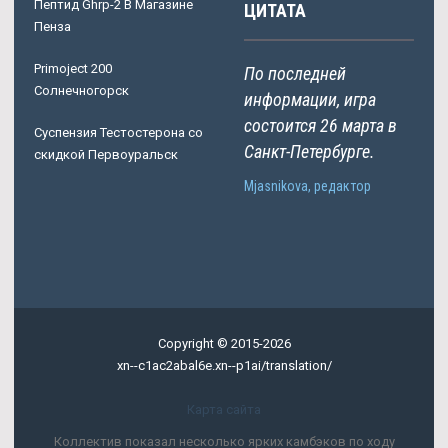
Пептид Ghrp-2 В Магазине
ЦИТАТА
Пенза
Primoject 200
По последней
Солнечногорск
информации, игра
состоится 26 марта в
Суспензия Тестостерона со
Санкт-Петербурге.
скидкой Первоуральск
Mjasnikova, редактор
Copyright © 2015-2026
xn--c1ac2abal6e.xn--p1ai/translation/
Карта сайта
Коллектив показал несколько ярких камбэков по ходу