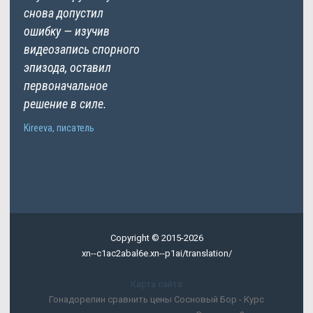
снова допустил
ошибку — изучив
видеозапись спорного
эпизода, оставил
первоначальное
решение в силе.
Kireeva, писатель
Copyright © 2015-2026
xn--c1ac2abal6e.xn--p1ai/translation/
Карта сайта
Гонадорелин сравнить цены Сосновый Бор - Курс