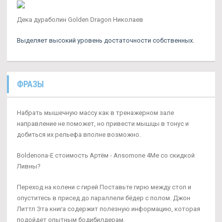
Дека дураболин Golden Dragon Николаев
Выделяет высокий уровень достаточности собственных.
ФРАЗЫ
Набрать мышечную массу как в тренажерном зале
направление не поможет, но привести мышцы в тонус и
добиться их рельефа вполне возможно.
Boldenona-E стоимость Артём - Ansomone 4Me со скидкой
Ливны?
Переход на колени с гирей Поставьте гирю между стоп и
опуститесь в присед до параллели бёдер с полом. Джон
Литтл Эта книга содержит полезную информацию, которая
подойдет опытным бодибилдерам.