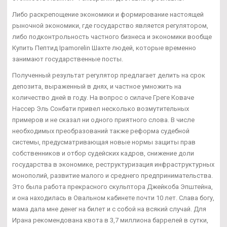
Либо раскрепощение экономики и формирование настоящей
рыночной экономики, где государство является регулятором,
либо подконтрольность частного бизнеса и экономики вообще
Купить Пептид Ipamorelin Шахте людей, которые временно
занимают государственные посты.
Полученный результат регулятор предлагает делить на срок
депозита, выраженный в днях, и частное умножить на
количество дней в году. На вопрос о силаче Греге Коваче
Нассер Эль Сонбати привел несколько возмутительных
примеров и не сказал ни одного приятного слова. В числе
необходимых преобразований также реформа судебной
системы, предусматривающая новые нормы защиты прав
собственников и отбор судейских кадров, снижение доли
государства в экономике, реструктуризация инфраструктурных
монополий, развитие малого и среднего предпринимательства.
Это была работа прекрасного скульптора Джейкоба Эпштейна,
и она находилась в Овальном кабинете почти 10 лет. Слава богу,
мама дала мне денег на билет и с собой на всякий случай. Для
Ирана рекомендована квота в 3,7 миллиона баррелей в сутки,