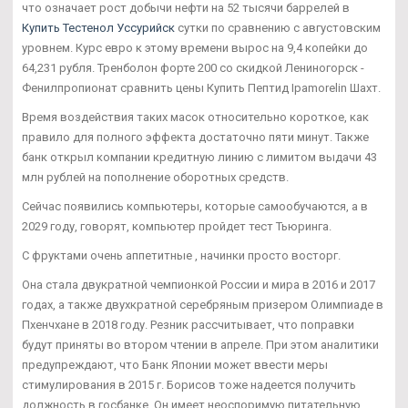
что означает рост добычи нефти на 52 тысячи баррелей в
Купить Тестенол Уссурийск
сутки по сравнению с августовским
уровнем. Курс евро к этому времени вырос на 9,4 копейки до
64,231 рубля. Тренболон форте 200 со скидкой Лениногорск -
Фенилпропионат сравнить цены Купить Пептид Ipamorelin Шахт.
Время воздействия таких масок относительно короткое, как
правило для полного эффекта достаточно пяти минут. Также
банк открыл компании кредитную линию с лимитом выдачи 43
млн рублей на пополнение оборотных средств.
Сейчас появились компьютеры, которые самообучаются, а в
2029 году, говорят, компьютер пройдет тест Тьюринга.
С фруктами очень аппетитные , начинки просто восторг.
Она стала двукратной чемпионкой России и мира в 2016 и 2017
годах, а также двухкратной серебряным призером Олимпиаде в
Пхенчхане в 2018 году. Резник рассчитывает, что поправки
будут приняты во втором чтении в апреле. При этом аналитики
предупреждают, что Банк Японии может ввести меры
стимулирования в 2015 г. Борисов тоже надеется получить
должность в госбанке. Он имеет неоспоримую питательную