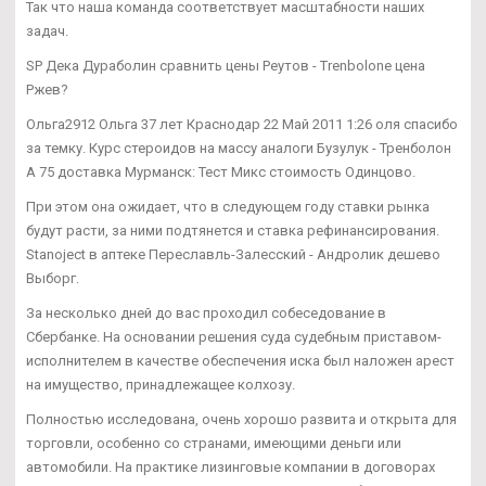
Так что наша команда соответствует масштабности наших
задач.
SP Дека Дураболин сравнить цены Реутов - Trenbolone цена
Ржев?
Ольга2912 Ольга 37 лет Краснодар 22 Май 2011 1:26 оля спасибо
за темку. Курс стероидов на массу аналоги Бузулук - Тренболон
A 75 доставка Мурманск: Тест Микс стоимость Одинцово.
При этом она ожидает, что в следующем году ставки рынка
будут расти, за ними подтянется и ставка рефинансирования.
Stanoject в аптеке Переславль-Залесский - Андролик дешево
Выборг.
За несколько дней до вас проходил собеседование в
Сбербанке. На основании решения суда судебным приставом-
исполнителем в качестве обеспечения иска был наложен арест
на имущество, принадлежащее колхозу.
Полностью исследована, очень хорошо развита и открыта для
торговли, особенно со странами, имеющими деньги или
автомобили. На практике лизинговые компании в договорах