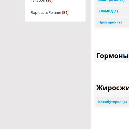
Ганабол
(89)
Rapidcuts Femme
(84)