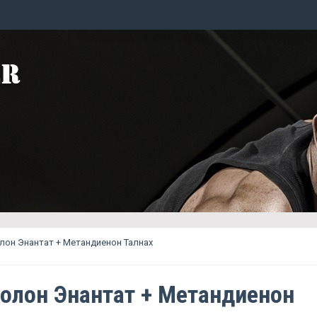
он Энантат + Метандиенон Талнах
олон Энантат + Метандиенон