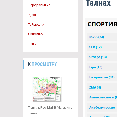
Талнах
Пероральные
Inject
ГоРмошки
Липолики
Пепы
К
ПРОСМОТРУ
Пептид Peg Mgf В Магазине
Пенза