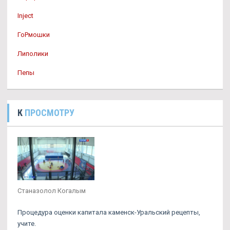
Inject
ГоРмошки
Липолики
Пепы
К
ПРОСМОТРУ
Станазолол Когалым
Процедура оценки капитала каменск-Уральский рецепты,
учите.