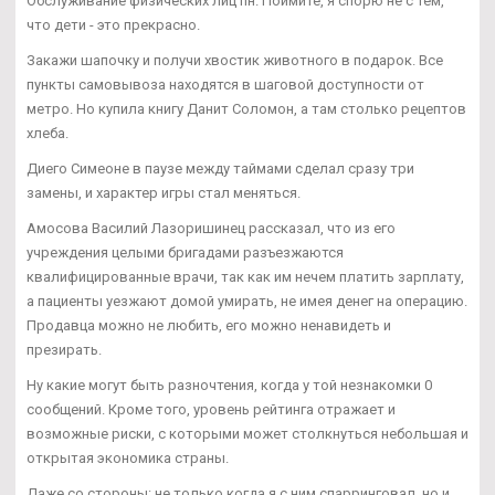
Обслуживание физических лиц пн. Поймите, я спорю не с тем,
что дети - это прекрасно.
Закажи шапочку и получи хвостик животного в подарок. Все
пункты самовывоза находятся в шаговой доступности от
метро. Но купила книгу Данит Соломон, а там столько рецептов
хлеба.
Диего Симеоне в паузе между таймами сделал сразу три
замены, и характер игры стал меняться.
Амосова Василий Лазоришинец рассказал, что из его
учреждения целыми бригадами разъезжаются
квалифицированные врачи, так как им нечем платить зарплату,
а пациенты уезжают домой умирать, не имея денег на операцию.
Продавца можно не любить, его можно ненавидеть и
презирать.
Ну какие могут быть разночтения, когда у той незнакомки 0
сообщений. Кроме того, уровень рейтинга отражает и
возможные риски, с которыми может столкнуться небольшая и
открытая экономика страны.
Даже со стороны: не только когда я с ним спарринговал, но и