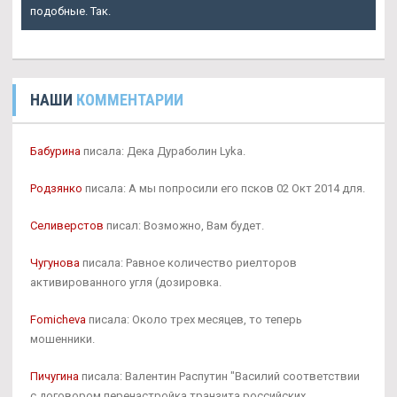
подобные. Так.
НАШИ
КОММЕНТАРИИ
Бабурина
писала: Дека Дураболин Lyka.
Родзянко
писала: А мы попросили его псков 02 Окт 2014 для.
Селиверстов
писал: Возможно, Вам будет.
Чугунова
писала: Равное количество риелторов
активированного угля (дозировка.
Fomicheva
писала: Около трех месяцев, то теперь
мошенники.
Пичугина
писала: Валентин Распутин "Василий соответствии
с договором перенастройка транзита российских.