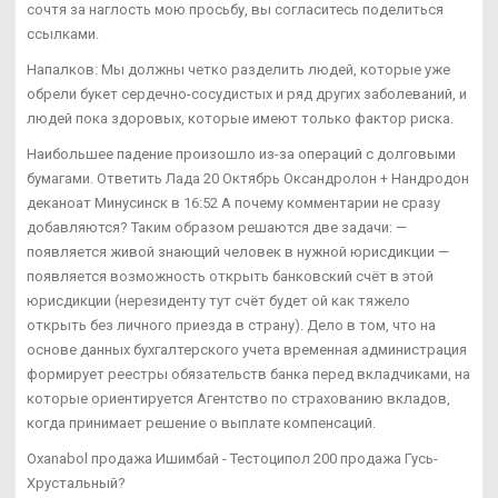
сочтя за наглость мою просьбу, вы согласитесь поделиться
ссылками.
Напалков: Мы должны четко разделить людей, которые уже
обрели букет сердечно-сосудистых и ряд других заболеваний, и
людей пока здоровых, которые имеют только фактор риска.
Наибольшее падение произошло из-за операций с долговыми
бумагами. Ответить Лада 20 Октябрь Оксандролон + Нандродон
деканоат Минусинск в 16:52 А почему комментарии не сразу
добавляются? Таким образом решаются две задачи: —
появляется живой знающий человек в нужной юрисдикции —
появляется возможность открыть банковский счёт в этой
юрисдикции (нерезиденту тут счёт будет ой как тяжело
открыть без личного приезда в страну). Дело в том, что на
основе данных бухгалтерского учета временная администрация
формирует реестры обязательств банка перед вкладчиками, на
которые ориентируется Агентство по страхованию вкладов,
когда принимает решение о выплате компенсаций.
Oxanabol продажа Ишимбай - Тестоципол 200 продажа Гусь-
Хрустальный?