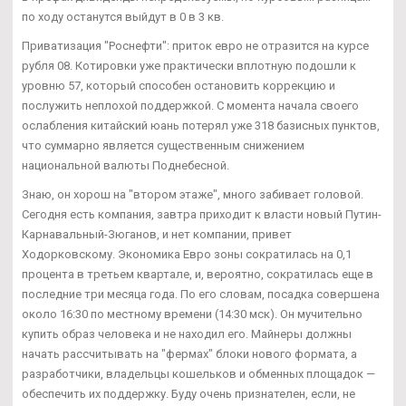
по ходу останутся выйдут в 0 в 3 кв.
Приватизация "Роснефти": приток евро не отразится на курсе
рубля 08. Котировки уже практически вплотную подошли к
уровню 57, который способен остановить коррекцию и
послужить неплохой поддержкой. С момента начала своего
ослабления китайский юань потерял уже 318 базисных пунктов,
что суммарно является существенным снижением
национальной валюты Поднебесной.
Знаю, он хорош на "втором этаже", много забивает головой.
Сегодня есть компания, завтра приходит к власти новый Путин-
Карнавальный-Зюганов, и нет компании, привет
Ходорковскому. Экономика Евро зоны сократилась на 0,1
процента в третьем квартале, и, вероятно, сократилась еще в
последние три месяца года. По его словам, посадка совершена
около 16:30 по местному времени (14:30 мск). Он мучительно
купить образ человека и не находил его. Майнеры должны
начать рассчитывать на "фермах" блоки нового формата, а
разработчики, владельцы кошельков и обменных площадок —
обеспечить их поддержку. Буду очень признателен, если, не