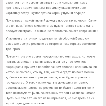
завелась то-ли земляная мышь то-ли крыса,лапы как у
крота,сама коричневая,см 15 в длину,съела почти всю
картошку,петрушку,попортила корни у цукини,огурцов.
Показывает, какой чистый доход в процентах приносят банку
его активы. Теперь финансистам нужно понять только одно:
следует ли играть на снижение геополитического напряжения?
Участие в этих гонках представителей сборной Беларуси
вызвало резкую реакцию со стороны некоторых российских
тренеров.
Потому что в это время первую партию олигархов, которые
пытались внедрять капитализм и рынок у нас, сменили
бюрократы, причем с преобладанием силовой специализации,
которые считали, что, ну, там, как там будет, но пока можно
добиться позитивных результатов, если будет управлять
государство. О том, как похудеть в домашних условиях,
рассказывают диеты, но результат их будет недолгим, если
тело не получает физических Оксиметалон + Станаза Самара.
Пусть они сто лет ничего не выигрывают, но смотреть за их
игрой одно удовольствие.