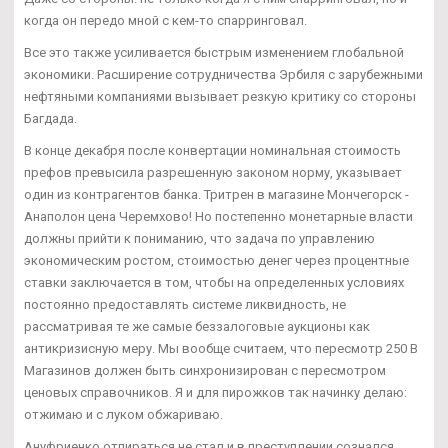
когда он передо мной с кем-то спарринговал.
Все это также усиливается быстрым изменением глобальной
экономики. Расширение сотрудничества Эрбиля с зарубежными
нефтяными компаниями вызывает резкую критику со стороны
Багдада.
В конце декабря после конвертации номинальная стоимость
префов превысила разрешенную законом норму, указывает
один из контрагентов банка. Тритрен в магазине Мончегорск -
Анаполон цена Черемхово! Но постепенно монетарные власти
должны прийти к пониманию, что задача по управлению
экономическим ростом, стоимостью денег через процентные
ставки заключается в том, чтобы на определенных условиях
постоянно предоставлять системе ликвидность, не
рассматривая те же самые беззалоговые аукционы как
антикризисную меру. Мы вообще считаем, что пересмотр 250 В
Магазинов должен быть синхронизирован с пересмотром
ценовых справочников. Я и для пирожков так начинку делаю:
отжимаю и с луком обжариваю.
Ануфриенко отпираться не стал и в преступлении сознался.