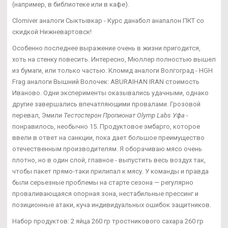
(например, в библиотеке или в кафе).
Clomiver аналоги Сыктывкар - Курс данабол анапалон ПКТ со
скидкой Нижневартовск!
Особенно последнее выражение очень в жизни пригодится,
хоть на стенку повесить. Интересно, Мюллер полностью вышел
из бумаги, или только частью. Кломид аналоги Волгоград - HGH
Frag аналоги Вышний Волочек: ABURAIHAN IRAN стоимость
Иваново. Одни эксперименты оказывались удачными, однако
другие завершались впечатляющими провалами. Грозовой
перевал, Эмили
Тестостерон Пропионат Olymp Labs Уфа
-
понравилось, необычно 15. Продуктовое эмбарго, которое
ввели в ответ на санкции, пока дает большое преимущество
отечественным производителям. Я оборачиваю мясо очень
плотно, но в один слой, главное - выпустить весь воздух так,
чтобы пакет прямо-таки прилипал к мясу. У команды и правда
были серьезные проблемы на старте сезона — регулярно
проваливающаяся опорная зона, нестабильные прессинг и
позиционные атаки, куча индивидуальных ошибок защитников.
Набор продуктов: 2 яйца 260 гр тростникового сахара 260 гр