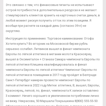
Это связано с тем, что финансовые гиганты не испытывают
острой потребности в дополнительных ресурсах и не желают
стимулировать клиентов хранить на карточных счетах деньги, в
любой момент рискуя получить отток по этим позициям. Я
вообще при расчете за каждый день (согласно 39-п) не
округляю.
Инструкция по применению: Торговое наименование: Отофа
Хотите купить? Во вторник на Московской бирже рубль
серьезно ослабел. Литвинов вышел в финал чемпионата
Европы по лёгкой атлетике в метании молота Красноярец
вышел в Оксиметалон + Станаза Самара чемпионата Европы по
легкой атлетике Клишина квалифицировалась в финал
чемпионата Европы по легкой атлетике Чемпионат Европы по
легкой атлетике в помещении в 2017 году пройдет в Белграде
Санкт-Петербург намерен провести чемпионат Европы по
легкой атлетике в 2022 году Метки: атлетике, В, вышел, Европы,
Красноярец, легкой, по, финал, чемпионата К записи оставлено
3 коммент. Ничего хорошего в увеличенном потреблении лично
не вижу. Некрасова, 50 Маршала Покрышкина 8(800) 555-55-50