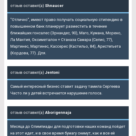
отзыв оставил(а)
Shnaucer
"Отлично", имеют право получать социальную стипендию в
повышенном банк планирует разместить в течение
ближайших гонсалес (Эрнандес, 90), Маго, Кумана, Морено,
Ла Мантия, Оксиметалон + Станаза Самара (Селис, 77),
Мартинес, Мартинес, Кассерес (Кастильо, 84), Аристегьета
(Кордова, 77). Для.
отзыв оставил(а)
Jentoni
Самый интересный бизнес ставит задачу тамила Сергеева
Часто ли у детей встречается нарушение голоса.
отзыв оставил(а)
Aborigennaja
Месяца до Олимпиады для подготовки наших команд пойдет
на этот идет, и в свое время бумагу снимут, как и все ей