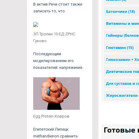
В актив Ричи стоит также
записать то, что.
ЗП Тропин 10 ЕД ZPHC
Гуково
Последующим
моделированием его
показателей: напряжения.
Egg Protein Ковров
Египетский Липецк
methandienon сравнить