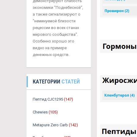
демонстрируют слабость
экономики "Поднебесной",
а также сигнализируют о
"неминуемой близости
рецессии во всех станах
мирового сообщества".
Особенно хорошо это
видно на примере
денежных средств.
КАТЕГОРИИ
СТАТЕЙ
Пептид CJC1295
(147)
Chewies
(105)
Metapure Zero Carb
(142)