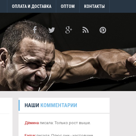
ОПЛАТА И ДОСТАВКА
ОПТОМ
КОНТАКТЫ
НАШИ
КОММЕНТАРИИ
Дёмина
писала: Только рост выше.
Famar
писала: Плюс они - настоящие