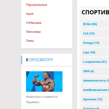
Пероральные
Inject
ГоРмошки
Липолики
Пепы
К
ПРОСМОТРУ
Анаполон стоимость
Пушкино