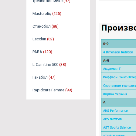
Тренболон микс
(97)
Masteroliq
(125)
Станобол
(88)
Lecithin
(82)
PABA
(120)
L-Carnitine 500
(38)
Ганабол
(47)
Rapidcuts Femme
(99)