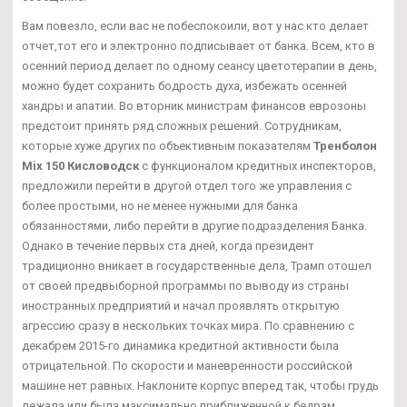
Вам повезло, если вас не побеспокоили, вот у нас кто делает
отчет,тот его и электронно подписывает от банка. Всем, кто в
осенний период делает по одному сеансу цветотерапии в день,
можно будет сохранить бодрость духа, избежать осенней
хандры и апатии. Во вторник министрам финансов еврозоны
предстоит принять ряд сложных решений. Сотрудникам,
которые хуже других по объективным показателям
Тренболон
Mix 150 Кисловодск
с функционалом кредитных инспекторов,
предложили перейти в другой отдел того же управления с
более простыми, но не менее нужными для банка
обязанностями, либо перейти в другие подразделения Банка.
Однако в течение первых ста дней, когда президент
традиционно вникает в государственные дела, Трамп отошел
от своей предвыборной программы по выводу из страны
иностранных предприятий и начал проявлять открытую
агрессию сразу в нескольких точках мира. По сравнению с
декабрем 2015-го динамика кредитной активности была
отрицательной. По скорости и маневренности российской
машине нет равных. Наклоните корпус вперед так, чтобы грудь
лежала или была максимально приближенной к бедрам.