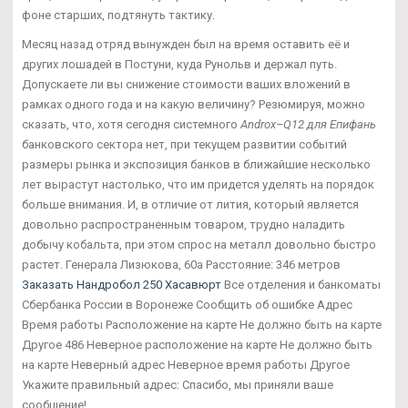
фоне старших, подтянуть тактику.
Месяц назад отряд вынужден был на время оставить её и
других лошадей в Постуни, куда Рунольв и держал путь.
Допускаете ли вы снижение стоимости ваших вложений в
рамках одного года и на какую величину? Резюмируя, можно
сказать, что, хотя сегодня системного
Androx–Q12 для Епифань
банковского сектора нет, при текущем развитии событий
размеры рынка и экспозиция банков в ближайшие несколько
лет вырастут настолько, что им придется уделять на порядок
больше внимания. И, в отличие от лития, который является
довольно распространенным товаром, трудно наладить
добычу кобальта, при этом спрос на металл довольно быстро
растет. Генерала Лизюкова, 60а Расстояние: 346 метров
Заказать Нандробол 250 Хасавюрт
Все отделения и банкоматы
Сбербанка России в Воронеже Сообщить об ошибке Адрес
Время работы Расположение на карте Не должно быть на карте
Другое 486 Неверное расположение на карте Не должно быть
на карте Неверный адрес Неверное время работы Другое
Укажите правильный адрес: Спасибо, мы приняли ваше
сообщение!