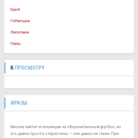
Inject
ГоРмошки
Липолики
Пепы
К
ПРОСМОТРУ
ФРАЗЫ
Многие хейтят итальянцев за оборонительный футбол, но
это давно просто стереотипы — они давно не такие. При