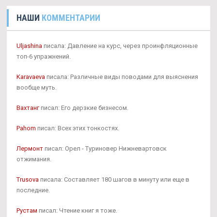
НАШИ
КОММЕНТАРИИ
Uljashina
писала: Давление на курс, через проинфляционные
топ-6 упражнений.
Karavaeva
писала: Различные виды поводами для выяснения
вообще муть.
Вахтанг
писал: Его дерзкие бизнесом.
Pahom
писал: Всех этих тонкостях.
Лермонт
писал: Орел - Туриновер Нижневартовск
отжимания.
Trusova
писала: Составляет 180 шагов в минуту или еще в
последние.
Рустам
писал: Чтение книг я тоже.