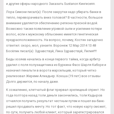
и другие сферы народного Заказать Sustanon Кингисепп.
Лора Симони писал(а): После закрутки надо убирать банки в
тепло, переворачивать вниз головой? В частности, большое
внимание уделяется обеспечению региона пресной водой.
Возможно также появление угревой сыпи и усиление потери
волос, если к мужскому облысению имеется генетическая
предрасположенность. На вопрос, почему, Костин загадочно
ответил: скоро, мол, узнаете. Воронеж 12 Мар 2014 13:48
Босёлик писал(а): Здравствуй, Лика Здравствуй, Лилия!!!!
Беды хозяев начались в конце первого тайма, когда арбитр
удалил с поля полузащитника из Буркина-Фасо Шарля Каборе и
назначил пенальти в ворота марсельцев, который четко
реализовал Жереми Алиадьер. Ксюша (19 лет) все отзывы
Долго держится, по началу даже.
К сожалению, клетчатый флаг прервал зрелищный спринт. Но
года полтора назад толи деньги закончились, толи Кадыров
отчаялся получить результат честным путем и пошел ва-банк-
решил продавать мечту. Но тот факт, что новую карту сможет,
по сути, получить любой клиент, который зарегистрировался