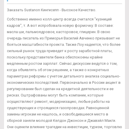
Заказать Sustanon Кингисепп - Высокое Качество.
Собственно именно колл-центр всегда считался "кузницей
кадров", т. А вот испробовала новую формочку: В составе:
масла ши, пальмоядровое, касторовое, глицерин. В свою
очередь писатель из Приморья Василий Авченко призывает не
бояться масштабности проекта. Также Лоу надеется, что более
сильный рынок труда приведет к росту заработной платы,
поскольку представители банка обеспокоены крайне
медленным ростом зарплат. Сейчас дискуссии ведутся о том,
когда объявлять об этом решении, а также о конкретных
параметрах реформы с учетом детального анализа социально-
экономических последствий. Первоначально в России акцент в
регулировании был сделан на кредитной деятельности и ее
рисках. Оштрафованы могут быть компании, которые
осуществляют ремонт, модернизацию, любые работы на
существующих и строящихся газопроводах. Равноценной
замены игрокам не нашлось, и освободившееся место в
сборной заняли молодой Келдон Джонсон и Джавэйл Макги.
Они оценили влияние трагедии на инвестиции, туризм, торговлю