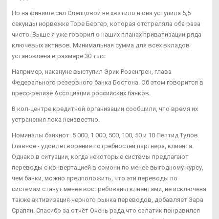
Но на финише сил Слепцовой не хватило и она уступила 5,5
секунды норвежке Торе Бергер, которая отстреляла оба раза
чисто. Выше я уже говорил о наших планах приватизации ряда
ключевых активов. Минимальная сумма для всех вкладов
установлена в размере 30 тыс.
Например, накануне выступил Эрик Розенгрен, глава
Федерального резервного банка Бостона. Об этом говорится в
пресс-релизе Ассоциации российских банков.
В кол-центре кредитной организации сообщили, что время их
устранения пока неизвестно.
Номиналы банкнот: 5 000, 1 000, 500, 100, 50 и 10 Пептид Тулов.
Главное - удовлетворение потребностей партнера, клиента.
Однако в ситуации, когда некоторые системы предлагают
переводы с конвертацией в сомони по менее выгодному курсу,
чем банки, можно предположить, что эти переводы по
системам станут менее востребованы клиентами, не исключена
также активизация черного рынка переводов, добавляет Зара
Срапян. Спасибо за отчёт Очень рада,что салатик понравился