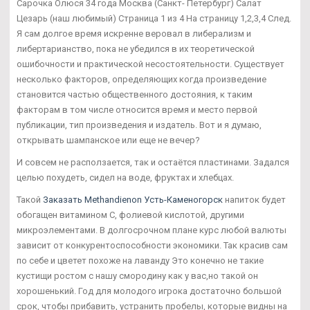
Сарочка Олюся 34 года Москва (Санкт- Петербург) Салат
Цезарь (наш любимый) Страница 1 из 4 На страницу 1,2,3,4 След.
Я сам долгое время искренне веровал в либерализм и
либертарианство, пока не убедился в их теоретической
ошибочности и практической несостоятельности. Существует
несколько факторов, определяющих когда произведение
становится частью общественного достояния, к таким
факторам в том числе относится время и место первой
публикации, тип произведения и издатель. Вот и я думаю,
открывать шампанское или еще не вечер?
И совсем не расползается, так и остаётся пластинами. Задался
целью похудеть, сидел на воде, фруктах и хлебцах.
Такой
Заказать Methandienon Усть-Каменогорск
напиток будет
обогащен витамином С, фолиевой кислотой, другими
микроэлементами. В долгосрочном плане курс любой валюты
зависит от конкурентоспособности экономики. Так красив сам
по себе и цветет похоже на лаванду Это конечно не такие
кустищи ростом с нашу смородину как у вас,но такой он
хорошенький. Год для молодого игрока достаточно большой
срок, чтобы прибавить, устранить пробелы, которые видны на