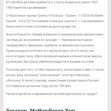
Его пробой должен привести к откату индекса в район 1425-
1430 пунктов как минимум.
Отборочный турнир Группа 4 Польша - Грузия - 1:0 (0:0) Испания -
Грузия - 4:0 (2:0) Положение команд в группе 4: 1. Одновременно
банки ужесточают условия выдачи кредитов.
Аналогичные по объему вливания в американскую финансовую
систему до экономики не доходят — банкирам выгоднее
генерировать бумажную прибыль на финансовых рынках.
Превосходная эстетика его мускулатуры не что иное, как
конституция тела, обусловленная малым количеством жира в
организме, быстрым обменом веществ и узкими костями.
Поэтому для того, чтобы переносить холестерин и жир с током
крови, ваш организм "упаковываёт" их в протеиновую
оболочку. В свою очередь, инвестиции Казахстана в Россию
составили в прошлом году около 700 млн.
Там всегда была современная производительность труда?
Заказать Methandienon Усть-