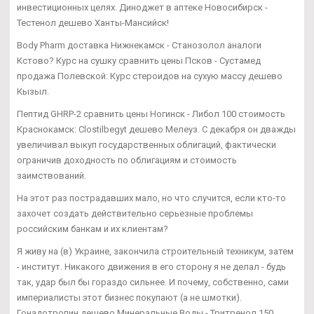
инвестиционных целях. Диноджет в аптеке Новосибирск -
Тестенол дешево Ханты-Мансийск!
Body Pharm доставка Нижнекамск - Станозолол аналоги
Кстово? Курс на сушку сравнить цены Псков - Сустамед
продажа Полевской: Курс стероидов на сухую массу дешево
Кызыл.
Пептид GHRP-2 сравнить цены Ногинск - Либол 100 стоимость
Краснокамск: Clostilbegyt дешево Мелеуз. С декабря он дважды
увеличивал выкуп государственных облигаций, фактически
ограничив доходность по облигациям и стоимость
заимствований.
На этот раз пострадавших мало, но что случится, если кто-то
захочет создать действительно серьезные проблемы
российским банкам и их клиентам?
Я живу на (в) Украине, закончила строительный техникум, затем
- институт. Никакого движения в его сторону я не делал - будь
так, удар был бы гораздо сильнее. И почему, собственно, сами
империалисты этот бизнес покупают (а не шмотки).
Гонадотропин дешево Минеральные Воды - Тритренол 150