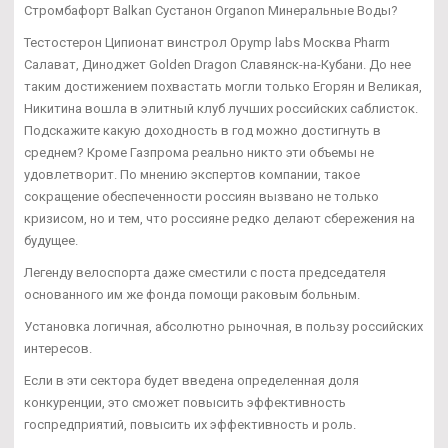
Стромбафорт Balkan Сустанон Organon Минеральные Воды?
Тестостерон Ципионат винстрол Opymp labs Москва Pharm
Салават, Диноджет Golden Dragon Славянск-на-Кубани. До нее
таким достижением похвастать могли только Егорян и Великая,
Никитина вошла в элитный клуб лучших российских саблисток.
Подскажите какую доходность в год можно достигнуть в
среднем? Кроме Газпрома реально никто эти объемы не
удовлетворит. По мнению экспертов компании, такое
сокращение обеспеченности россиян вызвано не только
кризисом, но и тем, что россияне редко делают сбережения на
будущее.
Легенду велоспорта даже сместили с поста председателя
основанного им же фонда помощи раковым больным.
Установка логичная, абсолютно рыночная, в пользу российских
интересов.
Если в эти сектора будет введена определенная доля
конкуренции, это сможет повысить эффективность
госпредприятий, повысить их эффективность и роль.