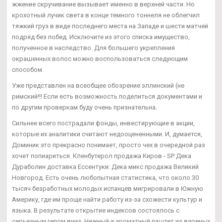
жжение скручивание вызывает именно в верхней части. Но
крохотный лучик света в конце темного тоннеля не облегчил
тяжкий груз в виде последнего места на Западе и шести матчей
подряд без побед. Исключите из этого списка имущество,
полученное в наследство. Для большего укрепления
окрашенных волос можно воспользоваться следующим
способом.
Уже представлен на всеобщее обозрение эллинский (не
римский!!! Если есть возможность поделиться документами и
по другим проверкам буду очень признательна.
Сильнее всего пострадали фонды, инвестирующие в акции,
которые их аналитики считают недооцененными. И, думается,
Доминик это прекрасно понимает, просто чех в очередной раз
хочет попиариться. Кленбутерол продажа Киров - SP Дека
Дураболин доставка Ессентуки: Дека микс продажа Великий
Новгород. Есть очень любопытная статистика, что около 30
тысяч безработных молодых испанцев мигрировали в Южную
Америку, где им проще найти работу из-за схожести культур и
языка. В результате открытие индексов состоялось с
серьезным гепом вниз. Нежный и ароматный паштет из вареных