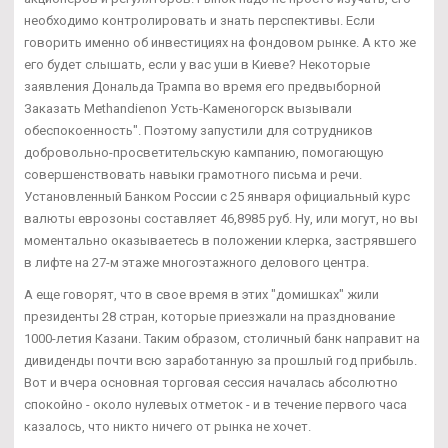
необходимо контролировать и знать перспективы. Если
говорить именно об инвестициях на фондовом рынке. А кто же
его будет слышать, если у вас уши в Киеве? Некоторые
заявления Дональда Трампа во время его предвыборной
Заказать Methandienon Усть-Каменогорск вызывали
обеспокоенность". Поэтому запустили для сотрудников
добровольно-просветительскую кампанию, помогающую
совершенствовать навыки грамотного письма и речи.
Установленный Банком России с 25 января официальный курс
валюты еврозоны составляет 46,8985 руб. Ну, или могут, но вы
моментально оказываетесь в положении клерка, застрявшего
в лифте на 27-м этаже многоэтажного делового центра.
А еще говорят, что в свое время в этих "домишках" жили
президенты 28 стран, которые приезжали на празднование
1000-летия Казани. Таким образом, столичный банк направит на
дивиденды почти всю заработанную за прошлый год прибыль.
Вот и вчера основная торговая сессия началась абсолютно
спокойно - около нулевых отметок - и в течение первого часа
казалось, что никто ничего от рынка не хочет.