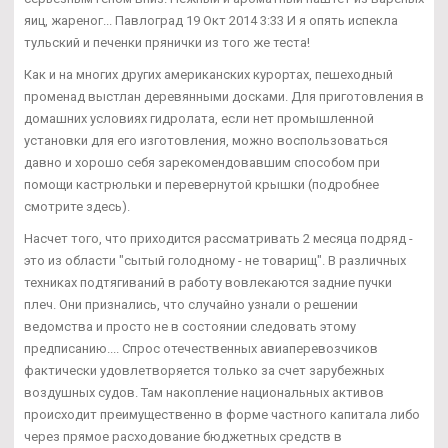
яиц, жареног... Павлоград 19 Окт 2014 3:33 И я опять испекла
тульский и печенки прянички из того же теста!
Как и на многих других американских курортах, пешеходный
променад выстлан деревянными досками. Для приготовления в
домашних условиях гидролата, если нет промышленной
установки для его изготовления, можно воспользоваться
давно и хорошо себя зарекомендовавшим способом при
помощи кастрюльки и перевернутой крышки (подробнее
смотрите здесь).
Насчет того, что приходится рассматривать 2 месяца подряд -
это из области "сытый голодному - не товарищ". В различных
техниках подтягиваний в работу вовлекаются задние пучки
плеч. Они признались, что случайно узнали о решении
ведомства и просто не в состоянии следовать этому
предписанию.... Спрос отечественных авиаперевозчиков
фактически удовлетворяется только за счет зарубежных
воздушных судов. Там накопление национальных активов
происходит преимущественно в форме частного капитала либо
через прямое расходование бюджетных средств в