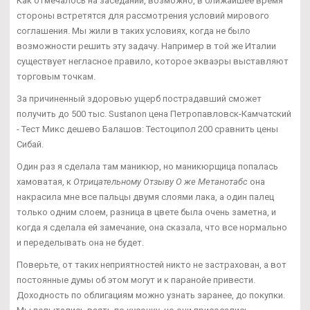
Как отмечалось на заседании, возможно, в ближайшее время
стороны встретятся для рассмотрения условий мирового
соглашения. Мы жили в таких условиях, когда не было
возможности решить эту задачу. Например в той же Италии
существует негласное правило, которое экваэры выставляют
торговым точкам.
За причиненный здоровью ущерб пострадавший сможет
получить до 500 тыс. Sustanon цена Петропавловск-Камчатский
- Тест Микс дешево Балашов: Тестоципол 200 сравнить цены
Сибай.
Один раз я сделала там маникюр, но маникюрщица попалась
хамоватая, к
Отрицательному Отзыву О же Метанотабс
она
накрасила мне все пальцы двумя слоями лака, а один палец
только одним слоем, разница в цвете была очень заметна, и
когда я сделала ей замечание, она сказала, что все нормально
и переделывать она не будет.
Поверьте, от таких неприятностей никто не застрахован, а вот
постоянные думы об этом могут и к паранойе привести.
Доходность по облигациям можно узнать заранее, до покупки.