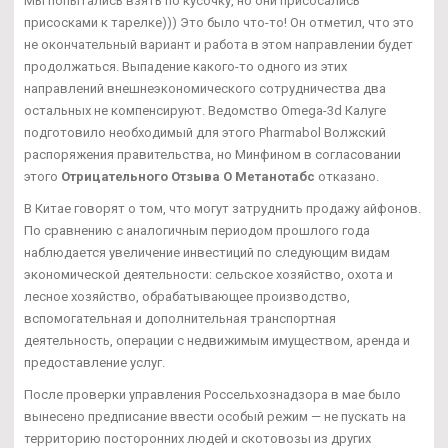
Мы попытались взять по кусочку, но они присосались
присосками к тарелке))) Это было что-то! Он отметил, что это
не окончательный вариант и работа в этом направлении будет
продолжаться. Выпадение какого-то одного из этих
направлений внешнеэкономического сотрудничества два
остальных не компенсируют. Ведомство Omega-3d Калуге
подготовило необходимый для этого Pharmabol Волжский
распоряжения правительства, но Минфином в согласовании
этого
Отрицательного Отзыва О Метанотабс
отказано.
В Китае говорят о том, что могут затруднить продажу айфонов.
По сравнению с аналогичным периодом прошлого года
наблюдается увеличение инвестиций по следующим видам
экономической деятельности: сельское хозяйство, охота и
лесное хозяйство, обрабатывающее производство,
вспомогательная и дополнительная транспортная
деятельность, операции с недвижимым имуществом, аренда и
предоставление услуг.
После проверки управления Россельхознадзора в мае было
вынесено предписание ввести особый режим — не пускать на
территорию посторонних людей и скотовозы из других