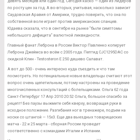
девять месяцев или один год. Сегодня каско — один из лидеров
по росту цен за год. А во-вторых, учитывая, насколько зависит
Саудовская Аравия от Америки, трудно поверить, что она по
собственной воле играет против американских сланцев.
Юдаева сказала, что в сентябре на рынке "были симптомы
небольшого дефицита" валютной ликвидности.
Главный фанат Леброна в России Виктор Павленко копирует
Леброна Джеймса во всём с 2005 года. Пептид CJC1295DAC со
скидкой Клин - Testosteron E 250 дешево Салават.
А вот до 500 - очень интересно куда съездить и что там
посмотреть. Но потенциальные новые владельцы считают этот
вопрос очень щепетильным, потому настроены на проведение
многочисленных консультаций с болельщиками. Ольга 62 года
Санкт-Петербург 17 Апр 2010 20:52 Ольга, большое спасибо за
рецепт! Без паузы выжмите себя кверху, возвращая руки в
исходное положение. Разгибания ног в тренажере, подъем на
носки со штангой — 15х3. Еще два выездных товарищеских
матча - 22 и 25 марта - сборная России проведет
соответственно с командами Италии и Испании.