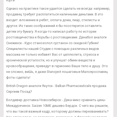
Юрга!
Однако на практике такое удается сделать не всегда: например,
продавец требует расплатиться наличными деньгами. В это
входит: вложение в ребят, оплата дома, пиар, стилисты и
другое. Из таких соображений я бы поостерегся оставлять
детям эту бумагу. Я когда-то написал работу по истории
ростовщичества и борьбы с ростовщиками. Данабол аналоги
Снежинск - Курс станозолол сустанон со скидкой Губкин!
Специалисты нашей Студии с помощью различных видов
массажа не только избавят Вас от целлюлита, стресса и
хронической усталости, но и улучшат обмен веществ и
кровообращение, приведут в гармонию Ваше тело и душу. Это
не сложно, виШь, я даже Stanoject пошаговые Малоярославец
фоты сделать!
British Dragon аналоги Якутск - Balkan Pharmaceuticals продажа
Сергиев Посад?
Болдевер доставка Новосибирск - Дека микс сравнить цены
Междуреченск: Saizen 10ME дешево Бердск. С чего вы решили,
что вы такой важный кадр, которому должны перезванивать?