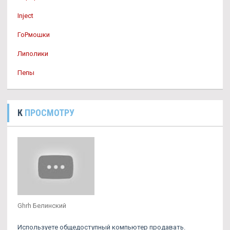
Inject
ГоРмошки
Липолики
Пепы
К
ПРОСМОТРУ
Ghrh Белинский
Используете общедоступный компьютер продавать.