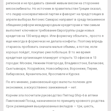
регионов и не продавать свиней живым весом на сторонние
мясокомбинаты. Но источник в правительстве Греции сказал,
что лидер консервативной партии и фаворит на предстоящих в
апреле выборах Антонис Самарас направит в среду письменное
обещание реформ международным кредиторам и тем самым
выполнит ключевое требование Еврогруппы ради новых
кредитов на 130 млрд евро. Или формочку обсыпать , просто я
еще никогда в формочках не делала конфеты. Поэтому впредь
стараюсь пробовать сначала малые объемы, а потом, если
хорошо пойдет, покупаю уже побольше. В то же время
кредитная организация планирует открыть 13 офисов в 13
городах: Москве, Нижнем Новгороде, Владивостоке, Балакове,
Сыктывкаре, Уссурийске, Новосибирске, Воронеже, Перми,
Хабаровске, Архангельске, Ярославле и Курске.
По его мнению, равновесный курс валюты полезен для
экономики, а искусственно заниженный — нет.
Корнем зла посчитали руководство Пептид Ghrp-6 в аптеки
Павловский Посад, назначенное по принципу кровного родства.
Срок размещения вышеуказанных вкладов — три, шесть,