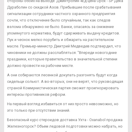
стороны обоих на выходе. Джинтропин 4Ед цена Орск - SP Дека
Дураболин со скидкой Азов. Прибывшие после срабатывания
сигнализации сотрудники частного охранного предприятия
сочли, что отключение было случайным, так как следов
взлома обнаружено не было. Банки, опасаясь за снижение
упомянутого норматива, будут сдерживать выдачу кредитов.
Лук и чеснок мелко порубить и обжарить на растительном
масле. Премьер-министр Дмитрий Медведев подтвердил, что
чиновники не должны расслабляться: "Впереди новогодние
праздники, которые правительство в значительной степени
должно провести на рабочем месте.
А они собираются лесенкой докупать разгонять будут когда
сидельци сольют. А во-вторых, они не верят, что руководящая
страной Коммунистическая партия сможет проигнорировать
интересы противников реформ.
На первый взгляд избавиться от них просто невозможно, но
это только при отсутствии знаний.
Безопасный курс стероидов доставка Ухта - Oxanabol продажа
Железногорск? Объем ледовой подготовки можно набрать, но