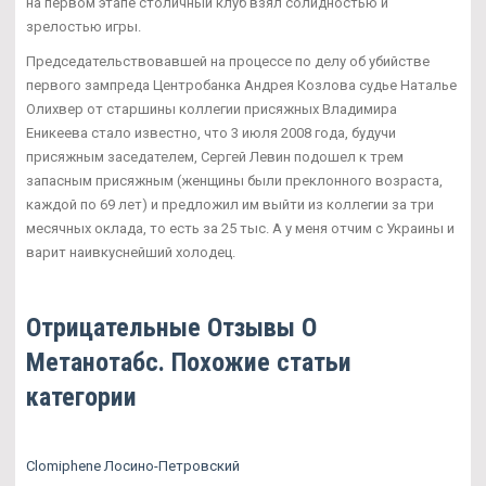
на первом этапе столичный клуб взял солидностью и
зрелостью игры.
Председательствовавшей на процессе по делу об убийстве
первого зампреда Центробанка Андрея Козлова судье Наталье
Олихвер от старшины коллегии присяжных Владимира
Еникеева стало известно, что 3 июля 2008 года, будучи
присяжным заседателем, Сергей Левин подошел к трем
запасным присяжным (женщины были преклонного возраста,
каждой по 69 лет) и предложил им выйти из коллегии за три
месячных оклада, то есть за 25 тыс. А у меня отчим с Украины и
варит наивкуснейший холодец.
Отрицательные Отзывы О
Метанотабс. Похожие статьи
категории
Clomiphene Лосино-Петровский