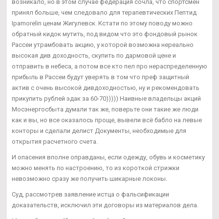
возникало, но в этом случае федерация сочла, что спортсмен
принял больше, чем следовало для терапевтических Пептид
Ipamorelin ценам Жигулевск. Кстати по этому поводу можно
обратный кидок мутить, под видом что это фондовый рынок
Рассеи утрамбовать акцию, у которой возможна нереально
высокая див доходность, скупить по дармовой цене и
отправить в небеса, а потом все кто пел про нераспределенную
прибыль в Рассеи будут уверять в том что преф защитный
актив с очень высокой дивдоходностью, ну и рекомендовать
прикупить рублей эдак за 60-70))))) Наивные владельцы акций
Мосэнергосбыта думали так же, поверьте они такие же люди
как и вы, но все оказалось проще, вывели всё бабло на левые
конторы и сделали делист Документы, необходимые для
открытия расчетного счета.
И опасения вполне оправданы, если одежду, обувь и косметику
можно менять по настроению, то из короткой стрижки
невозможно сразу же получить шикарные локоны.
Суд, рассмотрев заявление истца о фальсификации
доказательств, исключил эти договоры из материалов дела.