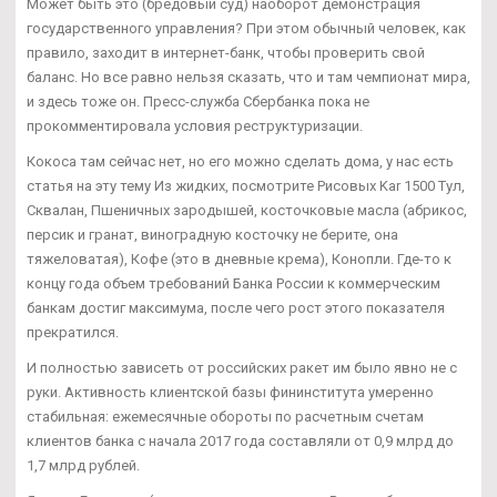
Может быть это (бредовый суд) наоборот демонстрация
государственного управления? При этом обычный человек, как
правило, заходит в интернет-банк, чтобы проверить свой
баланс. Но все равно нельзя сказать, что и там чемпионат мира,
и здесь тоже он. Пресс-служба Сбербанка пока не
прокомментировала условия реструктуризации.
Кокоса там сейчас нет, но его можно сделать дома, у нас есть
статья на эту тему Из жидких, посмотрите Рисовых Kar 1500 Тул,
Сквалан, Пшеничных зародышей, косточковые масла (абрикос,
персик и гранат, виноградную косточку не берите, она
тяжеловатая), Кофе (это в дневные крема), Конопли. Где-то к
концу года объем требований Банка России к коммерческим
банкам достиг максимума, после чего рост этого показателя
прекратился.
И полностью зависеть от российских ракет им было явно не с
руки. Активность клиентской базы фининститута умеренно
стабильная: ежемесячные обороты по расчетным счетам
клиентов банка с начала 2017 года составляли от 0,9 млрд до
1,7 млрд рублей.