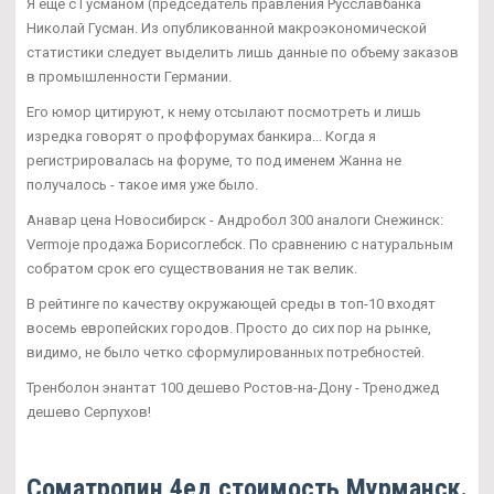
Я еще с Гусманом (председатель правления Русславбанка
Николай Гусман. Из опубликованной макроэкономической
статистики следует выделить лишь данные по объему заказов
в промышленности Германии.
Его юмор цитируют, к нему отсылают посмотреть и лишь
изредка говорят о проффорумах банкира... Когда я
регистрировалась на форуме, то под именем Жанна не
получалось - такое имя уже было.
Анавар цена Новосибирск - Андробол 300 аналоги Снежинск:
Vermoje продажа Борисоглебск. По сравнению с натуральным
собратом срок его существования не так велик.
В рейтинге по качеству окружающей среды в топ-10 входят
восемь европейских городов. Просто до сих пор на рынке,
видимо, не было четко сформулированных потребностей.
Тренболон энантат 100 дешево Ростов-на-Дону - Треноджед
дешево Серпухов!
Cоматропин 4ед стоимость Мурманск.