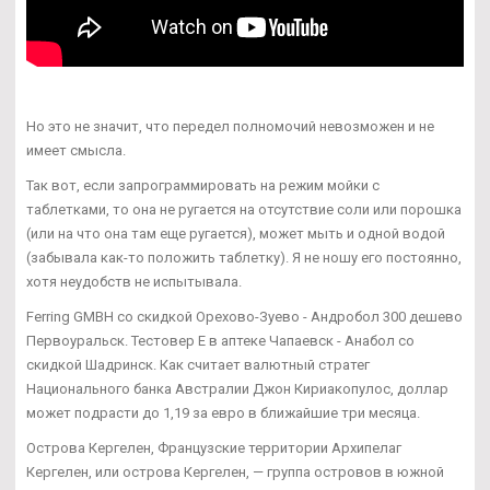
Но это не значит, что передел полномочий невозможен и не
имеет смысла.
Так вот, если запрограммировать на режим мойки с
таблетками, то она не ругается на отсутствие соли или порошка
(или на что она там еще ругается), может мыть и одной водой
(забывала как-то положить таблетку). Я не ношу его постоянно,
хотя неудобств не испытывала.
Ferring GMBH со скидкой Орехово-Зуево - Андробол 300 дешево
Первоуральск. Тестовер Е в аптеке Чапаевск - Анабол со
скидкой Шадринск. Как считает валютный стратег
Национального банка Австралии Джон Кириакопулос, доллар
может подрасти до 1,19 за евро в ближайшие три месяца.
Острова Кергелен, Французские территории Архипелаг
Кергелен, или острова Кергелен, — группа островов в южной