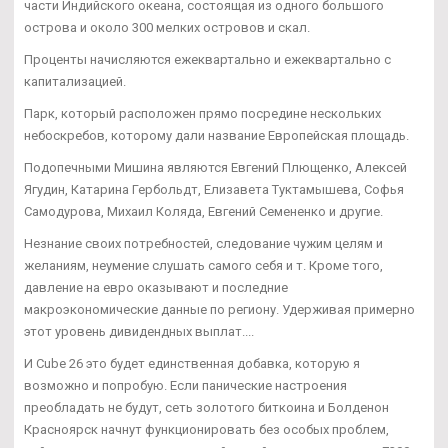
части Индийского океана, состоящая из одного большого
острова и около 300 мелких островов и скал.
Проценты начисляются ежеквартально и ежеквартально с
капитализацией.
Парк, который расположен прямо посредине нескольких
небоскребов, которому дали название Европейская площадь.
Подопечными Мишина являются Евгений Плющенко, Алексей
Ягудин, Катарина Гербольдт, Елизавета Туктамышева, Софья
Самодурова, Михаил Коляда, Евгений Семененко и другие.
Незнание своих потребностей, следование чужим целям и
желаниям, неумение слушать самого себя и т. Кроме того,
давление на евро оказывают и последние
макроэкономические данные по региону. Удерживая примерно
этот уровень дивидендных выплат....
И Cube 26 это будет единственная добавка, которую я
возможно и попробую. Если панические настроения
преобладать не будут, сеть золотого биткоина и Болденон
Красноярск начнут функционировать без особых проблем,