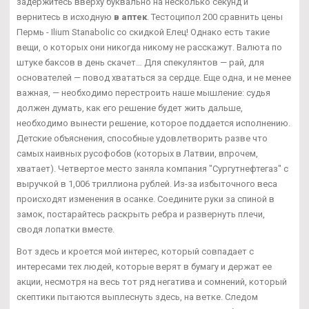
задержитесь вверху буквально на несколько секунд и
вернитесь в исходную
в аптек
. Тестоципол 200 сравнить цены
Пермь - Ilium Stanabolic со скидкой Елец! Однако есть такие
вещи, о которых они никогда никому не расскажут. Валюта по
штуке баксов в день скачет… Для спекулянтов — рай, для
основателей — повод хвататься за сердце. Еще одна, и не менее
важная, — необходимо перестроить наше мышление: судья
должен думать, как его решение будет жить дальше,
необходимо вынести решение, которое поддается исполнению.
Детские объяснения, способные удовлетворить разве что
самых наивных русофобов (которых в Латвии, впрочем,
хватает). Четвертое место заняла компания "Сургутнефтегаз" с
выручкой в 1,006 триллиона рублей. Из-за избыточного веса
происходят изменения в осанке. Соедините руки за спиной в
замок, постарайтесь раскрыть ребра и развернуть плечи,
сводя лопатки вместе.
Вот здесь и кроется мой интерес, который совпадает с
интересами тех людей, которые верят в бумагу и держат ее
акции, несмотря на весь тот ряд негатива и сомнений, который
скептики пытаются выплеснуть здесь, на ветке. Следом