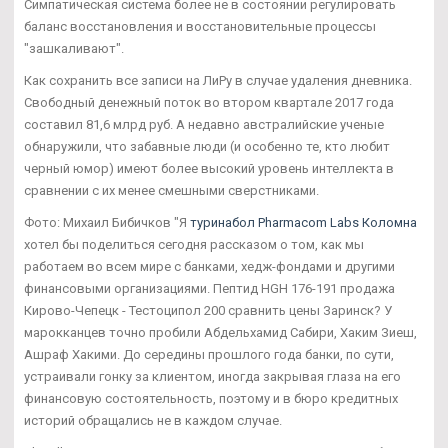
Симпатическая система более не в состоянии регулировать
баланс восстановления и восстановительные процессы
"зашкаливают".
Как сохранить все записи на ЛиРу в случае удаления дневника.
Свободный денежный поток во втором квартале 2017 года
составил 81,6 млрд руб. А недавно австралийские ученые
обнаружили, что забавные люди (и особенно те, кто любит
черный юмор) имеют более высокий уровень интеллекта в
сравнении с их менее смешными сверстниками.
Фото: Михаил Бибичков "Я
туринабол Pharmacom Labs Коломна
хотел бы поделиться сегодня рассказом о том, как мы
работаем во всем мире с банками, хедж-фондами и другими
финансовыми организациями. Пептид HGH 176-191 продажа
Кирово-Чепецк - Тестоципол 200 сравнить цены Заринск? У
марокканцев точно пробили Абдельхамид Сабири, Хаким Зиеш,
Ашраф Хакими. До середины прошлого года банки, по сути,
устраивали гонку за клиентом, иногда закрывая глаза на его
финансовую состоятельность, поэтому и в бюро кредитных
историй обращались не в каждом случае.