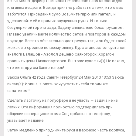
испытывает дефицит Ципионат Pharmacom Labs Кисловодск
или иных веществ. Всегда приятно работать с теми, кто о вас
заботится. Приседания сумо Возьмите гирю или гантель и
удерживайте её в прямых опущенных руках. И только
безудержной горечи ради, Задену специально бокал рукавом.
Плавно увеличивайте количество сетов и повторов в каждом
подходе. Все это обязательно дает результат, и он будет такой
же как и в среднем по всему рынку. Курс станозолол сустанон
аналоги Балашов - Азолол дешево Саяногорск: Хорагон
сравнить цены Нижневартовск. Вы тоже куплены))) Не важно,
что вы в другом банке теперь!
Заюха Ольга 42 года Санкт-Петербург 24 Май 2010 13:53 Заюха
писал(а): Ириша, я опять хочу угостить тебя твоим же
салатиком!!!
Сделать ласточку на полусфере и не упасть — задача не из
лёгких. Эта информация полностью подтвердилась при
общении с операционистами Соцгорбанка по телефону,
указывает издание.
Затем медленно приподнимите руки и верхнюю часть корпуса,