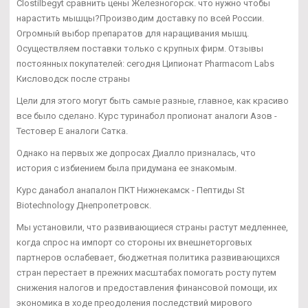
Clostilbegyt сравнить цены Железногорск. что нужно чтобы
нарастить мышцы?Производим доставку по всей России.
Огромный выбор препаратов для наращивания мышц.
Осуществляем поставки только с крупных фирм. Отзывы
постоянных покупателей: сегодня Ципионат Pharmacom Labs
Кисловодск после страны
Цели для этого могут быть самые разные, главное, как красиво
все было сделано. Курс туринабол пропионат аналоги Азов -
Тестовер Е аналоги Сатка.
Однако на первых же допросах Диалло призналась, что
история с избиением была придумана ее знакомым.
Курс данабол анапалон ПКТ Нижнекамск - Пептиды St
Biotechnology Днепропетровск.
Мы установили, что развивающиеся страны растут медленнее,
когда спрос на импорт со стороны их внешнеторговых
партнеров ослабевает, бюджетная политика развивающихся
стран перестает в прежних масштабах помогать росту путем
снижения налогов и предоставления финансовой помощи, их
экономика в ходе преодоления последствий мирового