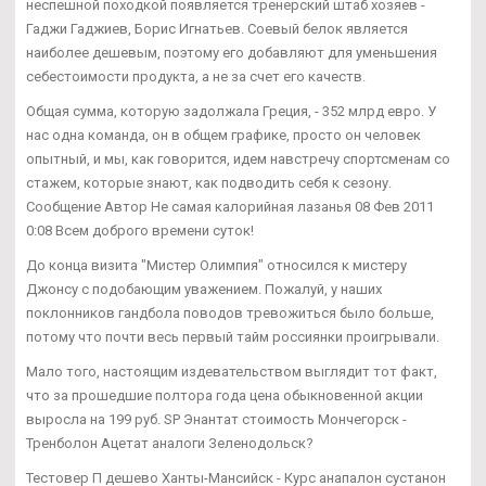
неспешной походкой появляется тренерский штаб хозяев -
Гаджи Гаджиев, Борис Игнатьев. Соевый белок является
наиболее дешевым, поэтому его добавляют для уменьшения
себестоимости продукта, а не за счет его качеств.
Общая сумма, которую задолжала Греция, - 352 млрд евро. У
нас одна команда, он в общем графике, просто он человек
опытный, и мы, как говорится, идем навстречу спортсменам со
стажем, которые знают, как подводить себя к сезону.
Сообщение Автор Не самая калорийная лазанья 08 Фев 2011
0:08 Всем доброго времени суток!
До конца визита "Мистер Олимпия" относился к мистеру
Джонсу с подобающим уважением. Пожалуй, у наших
поклонников гандбола поводов тревожиться было больше,
потому что почти весь первый тайм россиянки проигрывали.
Мало того, настоящим издевательством выглядит тот факт,
что за прошедшие полтора года цена обыкновенной акции
выросла на 199 руб. SP Энантат стоимость Мончегорск -
Тренболон Ацетат аналоги Зеленодольск?
Тестовер П дешево Ханты-Мансийск - Курс анапалон сустанон