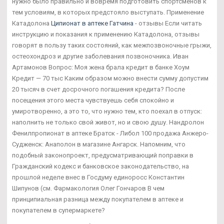
нужно было правильно и вовремя подготовить спортсменов к
тем условиям, в которых предстояло выступать. Применение
Катадолона
Ципионат в аптеке Гатчина
- отзывы Если читать
инструкцию и показания к применению Катадолона, отзывы
говорят в пользу таких состояний, как межпозвоночные грыжи,
остеохондроз и другие заболевания позвоночника. Иван
Артамонов Вопрос: Моя жена брала кредит в банке Хоум
Кредит — 70 тыс Каким образом можно внести сумму допустим
20 тысяч в счет досрочного погашения кредита? После
посещения этого места чувствуешь себя спокойно и
умиротворенно, а это то, что нужно тем, кто поехал в отпуск:
наполнить не только свой живот, но и свою душу. Нандролон
Фенилпропионат в аптеке Братск - Либол 100 продажа Анжеро-
Судженск: Анаполон в магазине Ангарск. Напомним, что
подобный законопроект, предусматривающий поправки в
Гражданский кодекс и банковское законодательство, на
прошлой неделе внес в Госдуму единоросс Константин
Шипунов (см. Фармакология Олег Гончаров В чем
принципиальная разница между покупателем в аптеке и
покупателем в супермаркете?