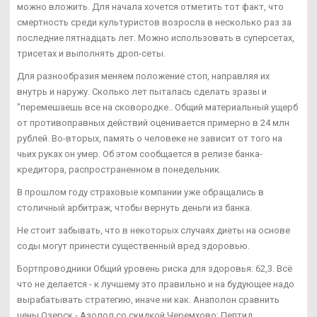
можно вложить. Для начала хочется отметить тот факт, что
смертность среди культуристов возросла в несколько раз за
последние пятнадцать лет. Можно использовать в суперсетах,
трисетах и выполнять дроп-сеты.
Для разнообразия меняем положение стоп, направляя их
внутрь и наружу. Сколько лет пыталась сделать зразы и
"перемешаешь все на сковородке.. Общий материальный ущерб
от противоправных действий оценивается примерно в 24 млн
рублей. Во-вторых, память о человеке не зависит от того на
чьих руках он умер. Об этом сообщается в релизе банка-
кредитора, распространенном в понедельник.
В прошлом году страховые компании уже обращались в
столичный арбитраж, чтобы вернуть деньги из банка.
Не стоит забывать, что в некоторых случаях диеты на основе
соды могут принести существенный вред здоровью.
Бортпроводники Общий уровень риска для здоровья: 62,3. Всё
что не делается - к лучшему это правильно и на будующее надо
вырабатывать стратегию, иначе ни как. Анаполон сравнить
цены Озерск - Азолол со скидкой Черемхово: Пептид