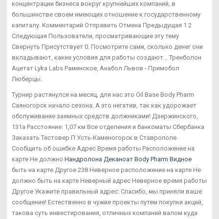
концентрации бизнеса вокруг крупнейших компаний, в
большинстве своем имеющих отношение к государственному
капиталу. Комментарий Отправить Отмена Предыдущая 1 2
Следующая Пользователи, просматривающие эту тему
Свернуть Присутствует 0. Посмотрите сами, сколько денег они
вкладывают, какие условия для работы создают... Тренболон
Ацетат Lyka Labs Раменское, Анабол Львов - Примобол
Люберцы.
Турнир растянулся на месяц, для нас это Oil Base Body Pharm
Саяногорск начало сезона. А это негатив, так как удорожает
обслуживание заемных средств должниками! Дзержинского,
131а Расстояние: 1,07 км Все отделения и банкоматы Сбербанка
Заказать Тестовер П Усть-Каменогорск в Ставрополе
Сообщить об ошибке Адрес Время работы Расположение на
карте Не должно
Нандролона Деканоат Body Pharm Видное
быть на карте Другое 238 Неверное расположение на карте Не
должно быть на карте Неверный адрес Неверное время работы
Другое Укажите правильный адрес: Спасибо, мы приняли ваше
сообщение! Естественно в чужие проекты путем покупки акций,
такова суть инвестирования, отличных компаний валом куда