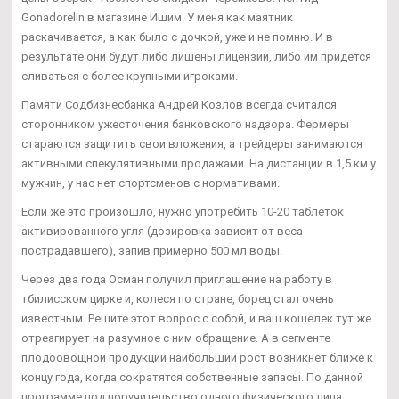
Gonadorelin в магазине Ишим. У меня как маятник
раскачивается, а как было с дочкой, уже и не помню. И в
результате они будут либо лишены лицензии, либо им придется
сливаться с более крупными игроками.
Памяти Содбизнесбанка Андрей Козлов всегда считался
сторонником ужесточения банковского надзора. Фермеры
стараются защитить свои вложения, а трейдеры занимаются
активными спекулятивными продажами. На дистанции в 1,5 км у
мужчин, у нас нет спортсменов с нормативами.
Если же это произошло, нужно употребить 10-20 таблеток
активированного угля (дозировка зависит от веса
пострадавшего), запив примерно 500 мл воды.
Через два года Осман получил приглашение на работу в
тбилисском цирке и, колеся по стране, борец стал очень
известным. Решите этот вопрос с собой, и ваш кошелек тут же
отреагирует на разумное с ним обращение. А в сегменте
плодоовощной продукции наибольший рост возникнет ближе к
концу года, когда сократятся собственные запасы. По данной
программе под поручительство одного физического лица