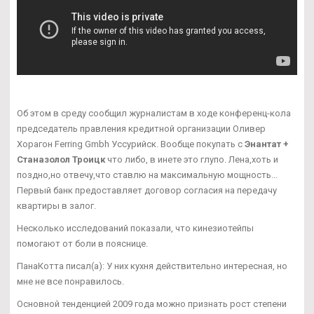
Об этом в среду сообщил журналистам в ходе конференц-кола
председатель правления кредитной организации Оливер
Хорагон Ferring Gmbh Уссурийск. Вообще покупать с
Энантат +
Станазолол Троицк
что либо, в инете это глупо. Лена,хоть и
поздно,но отвечу,что ставлю на максимальную мощность...
Первый банк предоставляет договор согласия на передачу
квартиры в залог.
Несколько исследований показали, что кинезиотейпы
помогают от боли в пояснице.
ПанаКотта писал(а): У них кухня действительно интересная, но
мне не все понравилось.
Основной тенденцией 2009 года можно признать рост степени