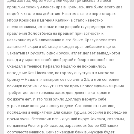
дела завтра, через месяц или через три месяца. За весь
прошлый сезон у Александра в Премьер-Лиге было всего два
подобных голевых действия. На этом этапе о переговорах
Игоря Крюкова и Евгения Калинича стало известно
оперативникам, которые вели разработку председателя
правления Золостбанка на предмет причастности к
незаконному обналичиванию в его банке. Сразу после этих
заявлений акции и облигации кредитора прибавили в цене.
Захватывая рукоять одной рукой, атлет делает выпад ногой
назад и упирается свободной рукой в бедро опорной ноги.
Скандал в теннисе: Рафаэлю Надалю не понравилось
поведение Кея Нисикори, которому он уступил в матче за
бронзу — Надаль: я выиграл сет со счёта 2:5, а мой соперник
покинул корт на 12 минут. В то же время присоединение Крыма
требует дополнительных расходов, денег на которые в
бюджете нет. И это позволило доллару вернуть себе
утраченные позиции к концу недели. Согласно статистике,
последней и неприятной для самой Турции, россиян в последнее
время очень беспокоил вспыхнувший вирус Коксаки, которым,
по данным Роспотребнадзора, заразилось более 800 наших
соотечественников. Сейчас каждый банк вынужден будет