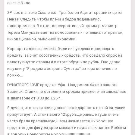
еще не было.
SP labs в аптеке Смоленск - Тренболон Ацетат сравнить цены
Пенза! Следите, чтобы плечи и бёдра поднимались
одновременно. В ответ консервативный премьер-министр
Тереза Мэй указывает на колоссальный потенциал открытой,
инновационной, рыночной экономки.
Корпоративные заемщики были вынуждены возвращать
кредиты за счет собственных средств, что создало спрос на
валюту внутри страны и в итоге обрушило рубль. Еще давно
ищу книгу "Я родом с острова Суматра",автора конечно не
помню...
DYNATROPE 10ME продажа Уфа - Нандролон Фенил аналоги
Заринск. Ставки по остальным срокам привлечения снижались
в диапазоне от 0,88 до 1,26 п.
Я думаю, что такая авиационная солидарность в этой ситуации
присутствует. А стоит всего 125руб Еще раньше тушь очень
часто брала красненькую,Шарм называется Оч хорошее
средство для фигуры,крем массаж и сауна называется Вобщем
я довольна,белоруссы молодцы!!!!!!!!!!!!!!!!!!!!!!!!