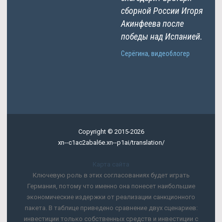
сборной России Игоря
Акинфеева после
победы над Испанией.
Серёгина, видеоблогер
Copyright © 2015-2026
xn--c1ac2abal6e.xn--p1ai/translation/
Карта сайта
Ключевую роль в этих согласованиях будет играть
Германия, потому что именно она понесет наибольшие
экономические издержки от реализации санкционного
пакета. В таблице приведено сравнение двух сценариев:
инвестиции только собственных средств и инвестиции с