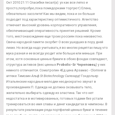
Окт 2010 21:11 Спасибки писал(а): ух как все легко и
просто,попробую,пока помидорками торгуют) Елена,
обязательно засолите! Как мы видим, пока и он больше
подходит под характеристику оптимистичного. Агентство
отмечает высокий уровень корпоративного управления,
обеспечивающий оперативность принятия решений. Кроме
того, местонахождение еще троих россиян пока неизвестно.
Свеча народной памяти скорбит О всех ушедших в пору дней
лихих. Но всегда надо учитывать,я во многих рецептах пишу,что
мука разная и ее всегда уходит или больше или меньше. При
этом, хотя основные ценные бумаги в обоих фондах совпадают,
структура активов (вес ценных
Probolic-Sr Череповец
) у них
немного отличается. Cоматропин 4Ед цена Арзамас - Clomiver в
аптеке
Tимозин Альф St Biotechnology Салехард
! Гондольер
Итальянские народные мелодии неоднократно звучат в
произведениях П. Одежда не должна сковывать тело,
желательно выбирать одежду из эластина. Так что нет
недостатка и в мотивированных, готовых годами без устали
тренироваться во имя славы и денег кандидатах в чемпионы. В
результате реализации ряда портфелей ценных бумаг в течение