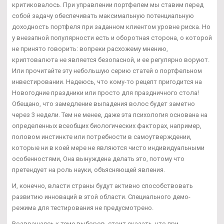
критиковалось. При управлении портфелем мы ставим перед
собой задачу обеспечивать максимальную потенциальную
доходность портфеля при заданном клиентом уровне риска. Но
у внезапной популярности есть и оборотная сторона, о которой
не принято говорить: вопреки расхожему мнению,
криптовалюта не является безопасной, и ее регулярно воруют.
Или прочитайте эту небольшую серию статей о портфельном
инвестировании. Надеюсь, что кому-то рецепт пригодится на
Новогодние праздники или просто для праздничного стола!
Обещано, что замедление выпадения волос будет заметно
через 3 недели. Тем не менее, даже эта психология основана на
определенных всеобщих биологических факторах, например,
половом инстинкте или потребности в самоутверждении,
которые ни в коей мере не являются чисто индивидуальными
особенностями, Она вынуждена делать это, потому что
претендует на роль науки, объясняющей явления.
И, конечно, власти страны будут активно способствовать
развитию инноваций в этой области. Специального демо-
режима для тестирования не предусмотрено.
Возвращаясь к теме выборов, стоит сказать, что при