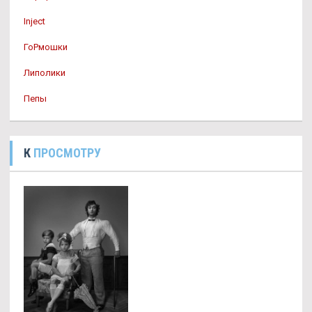
Inject
ГоРмошки
Липолики
Пепы
К
ПРОСМОТРУ