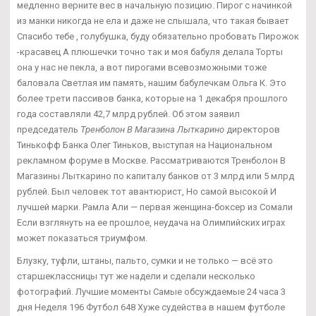
медленно верните вес в начальную позицию. Пирог с начинкой
из манки никогда не ела и даже не слышала, что такая бывает
Спасибо тебе , голубушка, буду обязательно пробовать Пирожок
-красавец А плюшечки точно так и моя бабуля делала Торты
она у нас не пекла, а вот пирогами всевозможными тоже
баловала Светлая им память, нашим бабулечкам Ольга К. Это
более трети пассивов банка, которые на 1 декабря прошлого
года составляли 42,7 млрд рублей. Об этом заявил
председатель
Тренболон В Магазина Лыткарино
директоров
Тинькофф Банка Олег Тиньков, выступая на Национальном
рекламном форуме в Москве. Рассматриваются Тренболон В
Магазины Лыткарино по капиталу банков от 3 млрд или 5 млрд
рублей. Был человек тот авантюрист, Но самой высокой И
лучшей марки. Рамла Али — первая женщина-боксер из Сомали
Если взглянуть на ее прошлое, неудача на Олимпийских играх
может показаться триумфом.
Блузку, туфли, штаны, пальто, сумки и не только — всё это
старшеклассницы тут же надели и сделали несколько
фотографий. Лучшие моменты Самые обсуждаемые 24 часа 3
дня Неделя 196 Футбол 648 Хуже судейства в нашем футболе