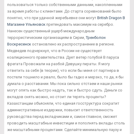
пользоваться только собственными данными, накопленными
за время работы с клиентами. До старта соревнований было
понятно, что при удачной жеребьевке они могут
British Dragon В
Магазине Ульяновск
претендовать максимум на серебро.
Нанесен существенный ущерб международным
террористическим организациям в Сирии,
Тренболон
Воскресенск
остановлено их распространение в регионе.
Медведев подчеркнул, что в России не существует
коалиционного правительства. Дует ветер голубой В паруса
фрегата Провожали на разбой Девушку пираты. Я могу
ответить за себя (в теории), что если бы меня от партнера в
постели тошнило и рвало, было бы гадко и мерзко, то да, я бы
думала о расставании. Мы пока сильно отстаем и наши рынки
могут опять как быстро надуть, так и быстро сдуть. Деньги со
вкладов снять можно, но стоит ли терять проценты?
Казахстанцам объясняли, что единая госструктура сократит
административные издержки, повысит ответственность
руководства перед вкладчиками и, самое главное, сможет
проводить масштабные инвестиции и пополнять вклады столь
же масштабными процентами. Сделайте минимальную паузу и