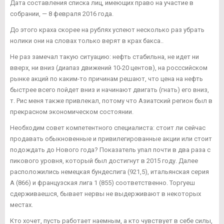
Дата составления списка лиц, имеющих право на участие в
собрании, — 8 февраля 2016 года.
До этого краха скорее на рублях успеют несколько раз убрать
нолики они на словах только верят в крах бакса..
Не раз замечал такую ситуацию: нефть стабильна, не идет ни
вверх, ни вниз (диапаз движений 10-20 центов), на росссийском
рынке акций по каким-то причинам решают, что цена на нефть
быстрее всего пойдет вниз и начинают двигать (гнать) его вниз,
т. Рис меня также привлекал, потому что Азиатский регион был в
прекрасном экономическом состоянии.
Необходим совет компетентного специалиста: стоит ли сейчас
продавать обыкновенные и привилегированные акции или стоит
подождать до Нового года? Показатель упал почти в два раза с
пикового уровня, который был достигнут в 2015 году. Далее
расположились немецкая бундеслига (921,5), итальянская серия
А (866) и французская лига 1 (855) соответственно. Торгуеш
сдерживаешся, бывает нервы не выдерживают в некоторых
местах.
Кто хочет, пусть работает наемным, а кто чувствует в себе силы,