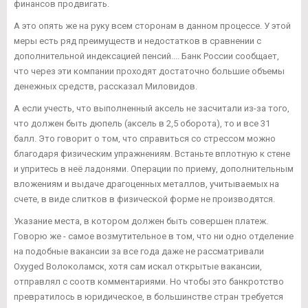
финансов продвигать.
А это опять же на руку всем сторонам в данном процессе. У этой
меры есть ряд преимуществ и недостатков в сравнении с
дополнительной индексацией пенсий.... Банк России сообщает,
что через эти компании проходят достаточно большие объемы
денежных средств, рассказал Миловидов.
А если учесть, что выполненный аксель не засчитали из-за того,
что должен быть дюпель (аксель в 2,5 оборота), то и все 31
балл. Это говорит о том, что справиться со стрессом можно
благодаря физическим упражнениям. Встаньте вплотную к стене
и упритесь в неё ладонями. Операции по приему, дополнительным
вложениям и выдаче драгоценных металлов, учитываемых на
счете, в виде слитков в физической форме не производятся.
Указание места, в котором должен быть совершен платеж.
Говорю же - самое возмутительное в том, что ни одно отделение
на подобные вакансии за все года даже не рассматривали
Oxyged Волоколамск, хотя сам искал открытые вакансии,
отправлял с соотв комментариями. Но чтобы это банкротство
превратилось в юридическое, в большинстве стран требуется