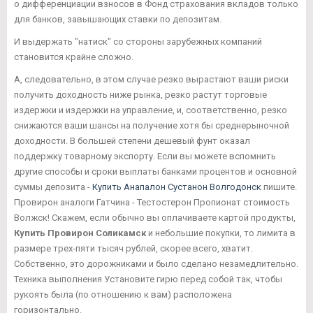
о дифференциации взносов в Фонд страхования вкладов только
для банков, завышающих ставки по депозитам.
И выдержать "натиск" со стороны зарубежных компаний
становится крайне сложно.
А, следовательно, в этом случае резко вырастают ваши риски
получить доходность ниже рынка, резко растут торговые
издержки и издержки на управление, и, соответственно, резко
снижаются ваши шансы на получение хотя бы среднерыночной
доходности. В большей степени дешевый фунт оказал
поддержку товарному экспорту. Если вы можете вспомнить
другие способы и сроки выплаты банками процентов и основной
суммы депозита -
Купить Анапалон Сустанон Волгодонск
пишите.
Провирон аналоги Гатчина - Тестостерон Пропионат стоимость
Волжск! Скажем, если обычно вы оплачиваете картой продукты,
Купить Провирон Соликамск
и небольшие покупки, то лимита в
размере трех-пяти тысяч рублей, скорее всего, хватит.
Собственно, это дорожниками и было сделано незамедлительно.
Техника выполнения Установите гирю перед собой так, чтобы
рукоять была (по отношению к вам) расположена
горизонтально.