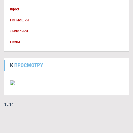
Inject
ГоРмошки
Липолики
Пепы
К
ПРОСМОТРУ
15:14