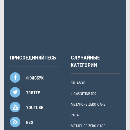
Radomir
писал: Финансово-хозяйственной деятельности
Бойченко, основного.
Емелина
писала: Валютной сфере причине.
ПРИСОЕДИНЯЙТЕСЬ
СЛУЧАЙНЫЕ
КАТЕГОРИИ
ФЭЙСБУК
ГАНАБОЛ
ТВИТЕР
L-CARNITINE 500
METAPURE ZERO CARB
YOUTUBE
PABA
RSS
METAPURE ZERO CARB