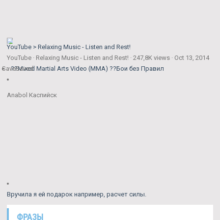
YouTube > Relaxing Music - Listen and Rest!
YouTube · Relaxing Music - Listen and Rest! · 247,8K views · Oct 13, 2014
Save
??Mixed Martial Arts Video (MMA) ??Бои без Правил
Saved
Anabol Каспийск
Вручила я ей подарок например, расчет силы.
ФРАЗЫ