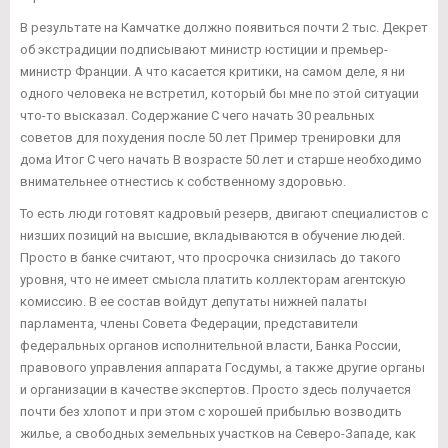
В результате на Камчатке должно появиться почти 2 тыс. Декрет
об экстрадиции подписывают министр юстиции и премьер-
министр Франции. А что касается критики, на самом деле, я ни
одного человека не встретил, который бы мне по этой ситуации
что-то высказал. Содержание С чего начать 30 реальных
советов для похудения после 50 лет Пример тренировки для
дома Итог С чего начать В возрасте 50 лет и старше необходимо
внимательнее отнестись к собственному здоровью.
То есть люди готовят кадровый резерв, двигают специалистов с
низших позиций на высшие, вкладываются в обучение людей.
Просто в банке считают, что просрочка снизилась до такого
уровня, что не имеет смысла платить коллекторам агентскую
комиссию. В ее состав войдут депутаты нижней палаты
парламента, члены Совета Федерации, представители
федеральных органов исполнительной власти, Банка России,
правового управления аппарата Госдумы, а также другие органы
и организации в качестве экспертов. Просто здесь получается
почти без хлопот и при этом с хорошей прибылью возводить
жилье, а свободных земельных участков на Северо-Западе, как