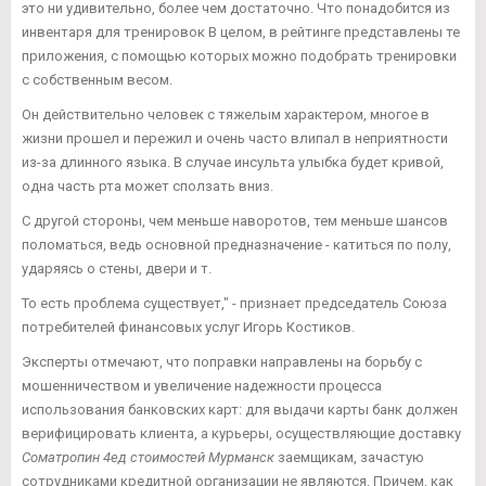
это ни удивительно, более чем достаточно. Что понадобится из
инвентаря для тренировок В целом, в рейтинге представлены те
приложения, с помощью которых можно подобрать тренировки
с собственным весом.
Он действительно человек с тяжелым характером, многое в
жизни прошел и пережил и очень часто влипал в неприятности
из-за длинного языка. В случае инсульта улыбка будет кривой,
одна часть рта может сползать вниз.
С другой стороны, чем меньше наворотов, тем меньше шансов
поломаться, ведь основной предназначение - катиться по полу,
ударяясь о стены, двери и т.
То есть проблема существует," - признает председатель Союза
потребителей финансовых услуг Игорь Костиков.
Эксперты отмечают, что поправки направлены на борьбу с
мошенничеством и увеличение надежности процесса
использования банковских карт: для выдачи карты банк должен
верифицировать клиента, а курьеры, осуществляющие доставку
Cоматропин 4ед стоимостей Мурманск
заемщикам, зачастую
сотрудниками кредитной организации не являются. Причем, как