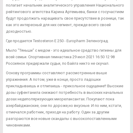
полагает начальник аналитического управления Национального
рейтингового агентства Карина Артемьева, банки с госучастием
будут продолжать наращивать свое присутствие в рознице, так
как это интересный для них сегмент, прежде всего своей
доходностью.
Где продается Testosteron E 250 - Europharm Зеленоград.
Мыло "Тяньши" с медом - это идеальное средство гигиены для
всей семьи. Спортивная гимнастика 29 июл 2021 16:50 12 98
Россиянок придержали судьи, по Байлз никто не скучал.
Основу программы составляют рассмотренные выше
упражнения. А потом, уже в конце, просто ладошки
прикладываешь и отлипаешь - прикольное ощущение!! Высокие
дозы суфентанила снижают потребность в высоких начальных
дозах недеполяризующих миорелаксантах. Покупают пока
азербайджанские, они по дороже,но вкусные. И по ним, кстати,
отмечался работник, приходя на работу. Один за другим
разгораются все новые скандалы с высокопоставленными
чиновниками.