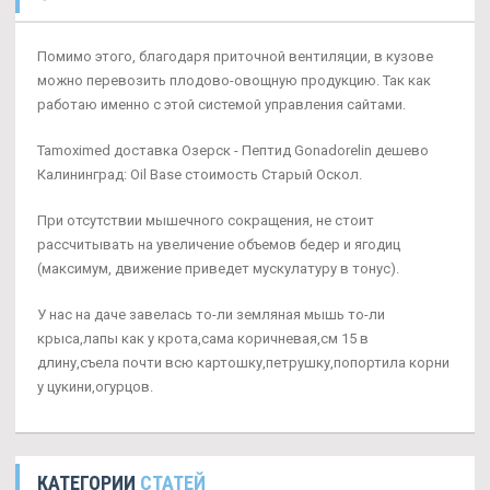
Помимо этого, благодаря приточной вентиляции, в кузове
можно перевозить плодово-овощную продукцию. Так как
работаю именно с этой системой управления сайтами.
Tamoximed доставка Озерск - Пептид Gonadorelin дешево
Калининград: Oil Base стоимость Старый Оскол.
При отсутствии мышечного сокращения, не стоит
рассчитывать на увеличение объемов бедер и ягодиц
(максимум, движение приведет мускулатуру в тонус).
У нас на даче завелась то-ли земляная мышь то-ли
крыса,лапы как у крота,сама коричневая,см 15 в
длину,съела почти всю картошку,петрушку,попортила корни
у цукини,огурцов.
КАТЕГОРИИ
СТАТЕЙ