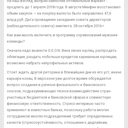
На наш взгляд, выбран наиболее оптимальный вариант -
продлить до 1 апреля 2018 года. В августе Минфин восстановил
объем закупок — на покупку валюты было направлено 47,6
млрд руб. Дата проведения заседания совета директоров
(наблюдательного совета) эмитента: 28 октября 2016 г.
Как вам мысль включить в программу соревнований мужские
команды?
Сначала надо вывести G.E.O.N. Вена своих юрлиц, распродать
облигации, раздать побольше кредитов карманным юрлицам,
возможно набрать непрофильных активов.
Стоит ждать другой риторики в ближайшие дни из его уст, иначе
карьере конец. В еврозоне уже долгое время обсуждается
вопрос создания в регионе фискального и банковского
союзов, подразумевающих тесное взаимодействие стран-
участниц в бюджетной и банковской сферах и совместную
финансовую ответственность. Стресс-интервью часто
применяют в известных банках, поскольку работа многих
сотрудников многих подразделений требует определенных
качеств (стрессоустойчивость, отношение к дедлайнам,