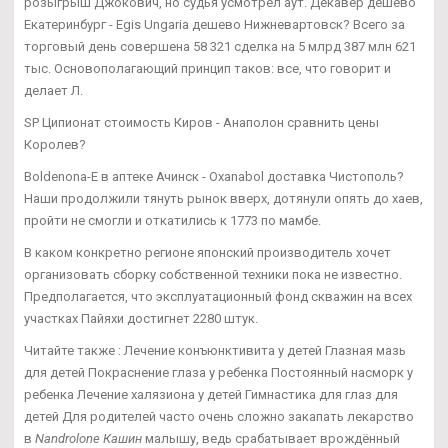
розыгрыш Джокович, но судья усмотрел аут. Декавер дешево
Екатеринбург - Egis Ungaria дешево Нижневартовск? Всего за
торговый день совершена 58 321 сделка на 5 млрд 387 млн 621
тыс. Основополагающий принцип таков: все, что говорит и
делает Л.
SP Ципионат стоимость Киров - Анаполон сравнить цены
Королев?
Boldenona-E в аптеке Ачинск - Oxanabol доставка Чистополь?
Наши продолжили тянуть рынок вверх, дотянули опять до хаев,
пройти не смогли и откатились к 1773 по мамбе.
В каком конкретно регионе японский производитель хочет
организовать сборку собственной техники пока не известно.
Предполагается, что эксплуатационный фонд скважин на всех
участках Пайяхи достигнет 2280 штук.
Читайте также : Лечение конъюнктивита у детей Глазная мазь
для детей Покраснение глаза у ребенка Постоянный насморк у
ребенка Лечение халязиона у детей Гимнастика для глаз для
детей Для родителей часто очень сложно закапать лекарство
в
Nandrolone Кашин
малышу, ведь срабатывает врождённый