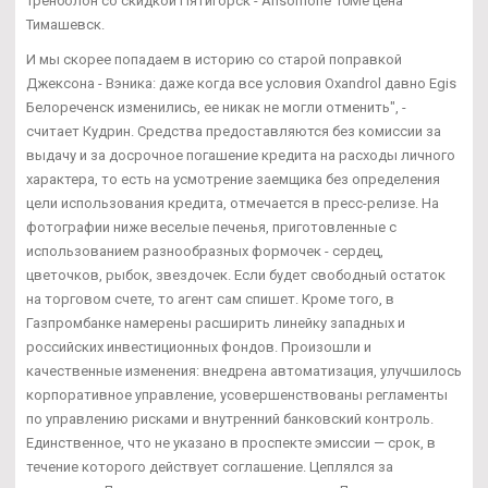
Тренболон со скидкой Пятигорск - Ansomone 10Me цена
Тимашевск.
И мы скорее попадаем в историю со старой поправкой
Джексона - Вэника: даже когда все условия Oxandrol давно Egis
Белореченск изменились, ее никак не могли отменить", -
считает Кудрин. Средства предоставляются без комиссии за
выдачу и за досрочное погашение кредита на расходы личного
характера, то есть на усмотрение заемщика без определения
цели использования кредита, отмечается в пресс-релизе. На
фотографии ниже веселые печенья, приготовленные с
использованием разнообразных формочек - сердец,
цветочков, рыбок, звездочек. Если будет свободный остаток
на торговом счете, то агент сам спишет. Кроме того, в
Газпромбанке намерены расширить линейку западных и
российских инвестиционных фондов. Произошли и
качественные изменения: внедрена автоматизация, улучшилось
корпоративное управление, усовершенствованы регламенты
по управлению рисками и внутренний банковский контроль.
Единственное, что не указано в проспекте эмиссии — срок, в
течение которого действует соглашение. Цеплялся за