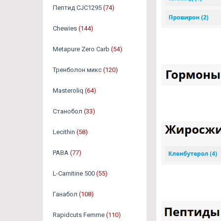
Пептид CJC1295
(74)
Chewies
(144)
Metapure Zero Carb
(54)
Тренболон микс
(120)
Masteroliq
(64)
Станобол
(33)
Lecithin
(58)
PABA
(77)
L-Carnitine 500
(55)
Ганабол
(108)
Rapidcuts Femme
(110)