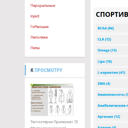
Пероральные
Inject
ГоРмошки
Липолики
Пепы
К
ПРОСМОТРУ
Тестостерон Пропионат 72