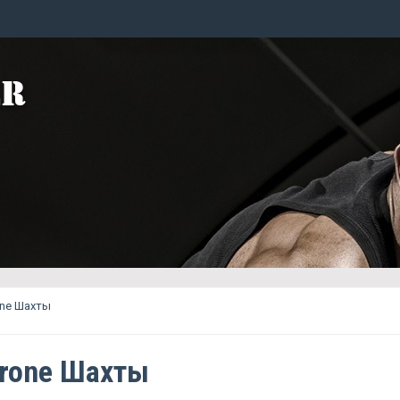
one Шахты
erone Шахты