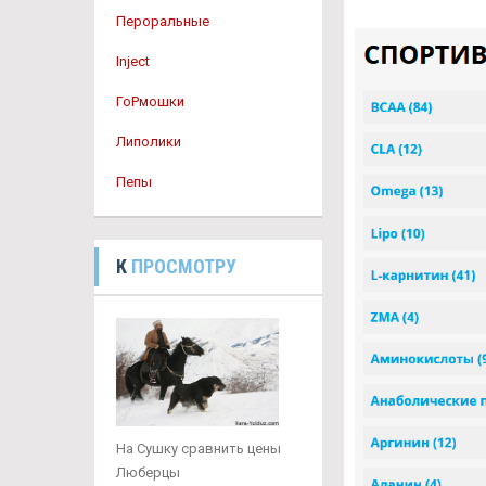
Пероральные
Inject
ГоРмошки
Липолики
Пепы
К
ПРОСМОТРУ
На Сушку сравнить цены
Люберцы