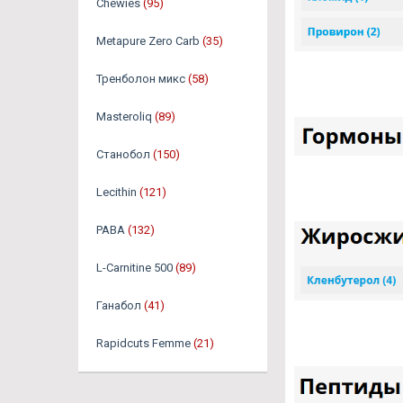
Chewies
(95)
Metapure Zero Carb
(35)
Тренболон микс
(58)
Masteroliq
(89)
Станобол
(150)
Lecithin
(121)
PABA
(132)
L-Carnitine 500
(89)
Ганабол
(41)
Rapidcuts Femme
(21)