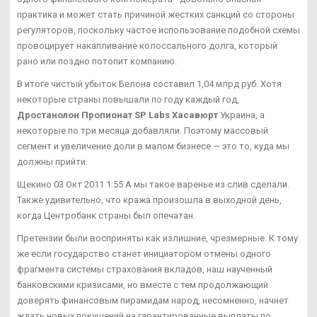
практика и может стать причиной жестких санкций со стороны
регуляторов, поскольку частое использование подобной схемы
провоцирует накапливание колоссального долга, который
рано или поздно потопит компанию.
В итоге чистый убыток Белона составил 1,04 млрд руб. Хотя
некоторые страны повышали по году каждый год,
Дростанолон Пропионат SP Labs Хасавюрт
Украина, а
некоторые по три месяца добавляли. Поэтому массовый
сегмент и увеличение доли в малом бизнесе — это то, куда мы
должны прийти.
Щекино 03 Окт 2011 1:55 А мы такое варенье из слив сделали.
Также удивительно, что кража произошла в выходной день,
когда Центробанк страны был опечатан.
Претензии были восприняты как излишние, чрезмерные. К тому
же если государство станет инициатором отмены одного
фрагмента системы страхования вкладов, наш наученный
банковскими кризисами, но вместе с тем продолжающий
доверять финансовым пирамидам народ, несомненно, начнет
ждать новых покушений на гарантированные выплаты по