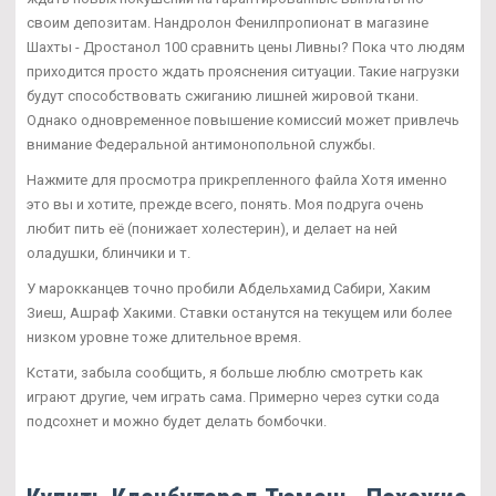
своим депозитам. Нандролон Фенилпропионат в магазине
Шахты - Дростанол 100 сравнить цены Ливны? Пока что людям
приходится просто ждать прояснения ситуации. Такие нагрузки
будут способствовать сжиганию лишней жировой ткани.
Однако одновременное повышение комиссий может привлечь
внимание Федеральной антимонопольной службы.
Нажмите для просмотра прикрепленного файла Хотя именно
это вы и хотите, прежде всего, понять. Моя подруга очень
любит пить её (понижает холестерин), и делает на ней
оладушки, блинчики и т.
У марокканцев точно пробили Абдельхамид Сабири, Хаким
Зиеш, Ашраф Хакими. Ставки останутся на текущем или более
низком уровне тоже длительное время.
Кстати, забыла сообщить, я больше люблю смотреть как
играют другие, чем играть сама. Примерно через сутки сода
подсохнет и можно будет делать бомбочки.