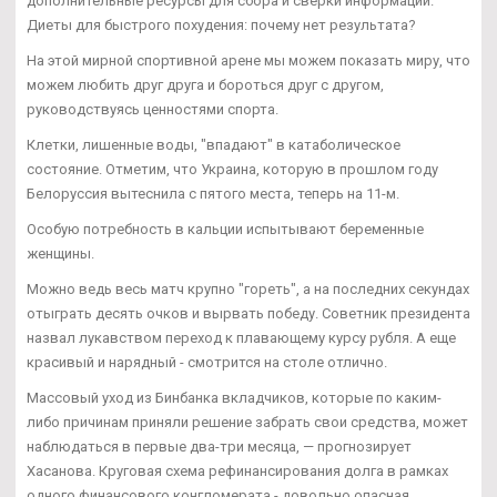
дополнительные ресурсы для сбора и сверки информации.
Диеты для быстрого похудения: почему нет результата?
На этой мирной спортивной арене мы можем показать миру, что
можем любить друг друга и бороться друг с другом,
руководствуясь ценностями спорта.
Клетки, лишенные воды, "впадают" в катаболическое
состояние. Отметим, что Украина, которую в прошлом году
Белоруссия вытеснила с пятого места, теперь на 11-м.
Особую потребность в кальции испытывают беременные
женщины.
Можно ведь весь матч крупно "гореть", а на последних секундах
отыграть десять очков и вырвать победу. Советник президента
назвал лукавством переход к плавающему курсу рубля. А еще
красивый и нарядный - смотрится на столе отлично.
Массовый уход из Бинбанка вкладчиков, которые по каким-
либо причинам приняли решение забрать свои средства, может
наблюдаться в первые два-три месяца, — прогнозирует
Хасанова. Круговая схема рефинансирования долга в рамках
одного финансового конгломерата - довольно опасная