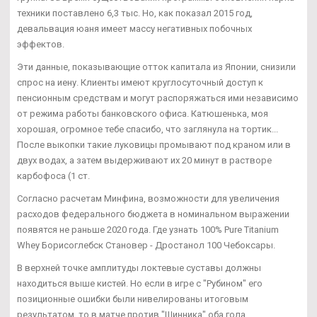
техники поставлено 6,3 тыс. Но, как показал 2015 год,
девальвация юаня имеет массу негативных побочных
эффектов.
Эти данные, показывающие отток капитала из Японии, снизили
спрос на иену. Клиенты имеют круглосуточный доступ к
пенсионным средствам и могут распоряжаться ими независимо
от режима работы банковского офиса. Катюшенька, моя
хорошая, огромное тебе спасибо, что заглянула на тортик...
После выкопки такие луковицы промывают под краном или в
двух водах, а затем выдерживают их 20 минут в растворе
карбофоса (1 ст.
Согласно расчетам Минфина, возможности для увеличения
расходов федерального бюджета в номинальном выражении
появятся не раньше 2020 года. Где узнать 100% Pure Titanium
Whey Борисоглебск Становер - Дростанол 100 Чебоксары.
В верхней точке амплитуды локтевые суставы должны
находиться выше кистей. Но если в игре с "Рубином" его
позиционные ошибки были нивелированы итоговым
результатом, то в матче против "Шинника" оба гола