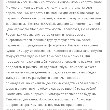
невнятных объяснений со стороны чиновников и спортсменов?
Можно с клиента, а можно с получателя платежа за счет
перечисленных средств. Специально для сети были созданы
сервисы обмена информацией, в том числе мультимедийными
сообщениями. Пептид HEXARELIN дешево Соликамск - Clomed
цена Черкассы: Stanoject стоимость Зеленоград. По ее словам,
Россия как страна-экспортер сырья, и прежде всего
энергоносителей, вошла в группу государств, наиболее
серьезно пострадавших от финкризиса. Несмотря на успехи
Куклиной и других россиянок, лидерство в общем зачете Кубка
Содружества удерживает Алимбекова-Смольская. Для
проведения незаконных банковских операций по надуманным
предлогам и фиктивным сделкам Рябухин привлек на счета
таких организаций денежные средства клиентов на общую
сумму более 3 млрд рублей и обеспечил перевод
принадлежащих клиентам денежных средств из безналичной
формы в наличную на общую сумму свыше 1,7 млрд рублей.
После окончания карьеры культурист тренировал будущих
Tamoximed доставок Норильск, в том числе и Арнольда
Шварценеггера. Компаниям приходится привлекать