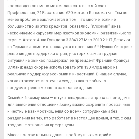
ярославцев он смело может записать на свой счет.
Профсоюзная, 74 Расстояние: 620 метров Банкоматы г. Тем не
менее проблема заключается в том, что многие, если не
большинство из этих кредитов, оказались "плохими" из-за
нескончаемой карусели мер жесткой экономии, развязанных по
стране. Автор: Анна Гулидова 3 3849 27 Мар 2010 21:17 Девочки
из Германии помогите пожалуста с орешницей!!! Нужны быстрые
решения для поддержки стран, у которых самая трудная
ситуация на рынках, поддержал ее президент Франции Франсуа
Олланд: надо скорее использовать эти 130 млрд евро на
реальную поддержку экономик и инвестиций. В нашем случае,
когда страхуется ипотечная ссуда, в пакете обычно
предусмотрено именно страхование здания.
Семейный коммунизм — штука ненадежная и чревата поводами
для выяснения отношений. Банку важно сохранить прозрачные
и честные взаимоотношения со всеми сотрудниками без
разделения на тех, кто работает в настоящее время, и тех, с кем
трудовые отношения прекращены.
Масса положительных допинг-проб, мутных историй и