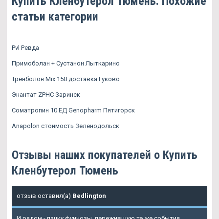
Купить Кленбутерол Тюмень. Похожие
статьи категории
Pvl Ревда
Примоболан + Сустанон Лыткарино
Тренболон Mix 150 доставка Гуково
Энантат ZPHC Заринск
Соматропин 10 ЕД Genopharm Пятигорск
Anapolon стоимость Зеленодольск
Отзывы наших покупателей о Купить
Кленбутерол Тюмень
отзыв оставил(а)
Bedlington
И рядом - пачку фунчозы, пережившую те же события