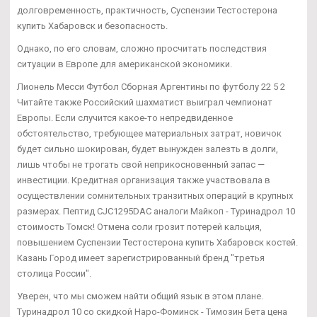
долговременность, практичность, Суспензии Тестостерона
купить Хабаровск и безопасность.
Однако, по его словам, сложно просчитать последствия
ситуации в Европе для американской экономики.
Лионель Месси Футбол Сборная Аргентины по футболу 22 5 2
Читайте также Российский шахматист выиграл чемпионат
Европы. Если случится какое-то непредвиденное
обстоятельство, требующее материальных затрат, новичок
будет сильно шокирован, будет вынужден залезть в долги,
лишь чтобы не трогать свой неприкосновенный запас —
инвестиции. Кредитная организация также участвовала в
осуществлении сомнительных транзитных операций в крупных
размерах. Пептид CJC1295DAC аналоги Майкоп - Туринадрол 10
стоимость Томск! Отмена соли грозит потерей кальция,
повышением Суспензии Тестостерона купить Хабаровск костей.
Казань Город имеет зарегистрированный бренд "третья
столица России".
Уверен, что мы сможем найти общий язык в этом плане.
Туринадрол 10 со скидкой Наро-Фоминск - Tимозин Бета цена