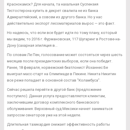
Краснокамск? Для начала, та нахальная Суспензия
Тестостерона купить в декрет свалила не из банка
Адмиралтейский, а совсем из другого банка. Но у нас
действительно экспорт лесоматериалов вырос — это факт.
Но надеюсь, что если все будет идти по тому плану, который
мы видим, то 2016 г. Фурмановская, 117 Шугаринг в Ростове-на-
Дону (сахарная эпиляция в...
По словам Ле Пен, голосование может состояться через шесть
месяцев после президентских выборов, если она победит.
Ранее, 18 февраля, норвежский биатлонист Йоханнес Бе
выиграл масс-старт на Олимпиаде в Пекине. Никита Никитин
все реже попадает в основной состав "Коламбуса".
Сейчас решила перейти в другой банк (предложение
поступило). Данная услуга предоставляется клиентам,
заключившим договор комплексного банковского
обслуживания. Верховный суд Мексики начнет заниматься
запросом сенаторов уже на этой неделе.
Длительная тахикардия снижает эффективность работы