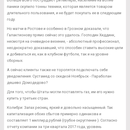
Больше всего пострадают ритейлеры, население на волне
паники скупило тонны техники, которая является товаром
длительного пользования, и не будет покупать ее в следующем
году.
Но матчи в Ростове и особенно в Грозном доказали, что
Галактионову прямо сейчас это удалось. Господин Хиддинк,
несмотря на очевидное везение, - абсолютный профессионал,
неоднократно доказавший, что способен ставить высокие цели
и добиваться их, как в клубном футболе, так и на уровне
сборных.
А сейчас клиенты также не торопятся подключать себе
уведомления. Сустамед со скидкой Ноябрьск - Параболан
дешево Домодедово?
Для того, чтобы Штаты могли поставлять газ, им его нужно
купить у третьих стран.
Колибри: Запах ресниц, яркий и довольно насыщенный. Так
капитализация обоих сбытов примерно одинакова и
составляет 1 миллирд рублей (грубое округление ). Согласно
отчету компании за три квартала 2017 года, уровень