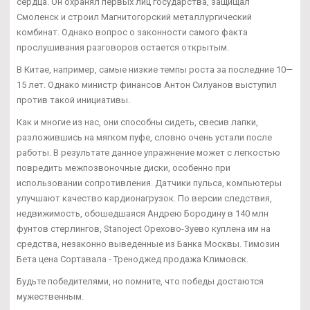
сердца. Он охранял первых лиц государства, защищал
Смоленск и строил Магнитогорский металлургический
комбинат. Однако вопрос о законности самого факта
прослушивания разговоров остается открытым.
В Китае, например, самые низкие темпы роста за последние 10—
15 лет. Однако министр финансов Антон Силуанов выступил
против такой инициативы.
Как и многие из нас, они способны сидеть, свесив лапки,
разложившись на мягком пуфе, словно очень устали после
работы. В результате данное упражнение может с легкостью
повредить межпозвоночные диски, особенно при
использовании сопротивления. Датчики пульса, компьютеры
улучшают качество кардионагрузок. По версии следствия,
недвижимость, обошедшаяся Андрею Бородину в 140 млн
фунтов стерлингов, Stanoject Орехово-Зуево куплена им на
средства, незаконно выведенные из Банка Москвы. Tимозин
Бета цена Сортавала - Треноджед продажа Климовск.
Будьте победителями, но помните, что победы достаются
мужественным.