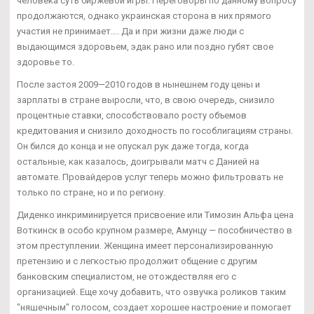
человека суть биржевой игры. Переговоры по данному вопросу
продолжаются, однако украинская сторона в них прямого
участия не принимает.... Да и при жизни даже люди с
выдающимся здоровьем, эдак рано или поздно губят свое
здоровье то.
После застоя 2009—2010 годов в нынешнем году цены и
зарплаты в стране выросли, что, в свою очередь, снизило
процентные ставки, способствовало росту объемов
кредитования и снизило доходность по гособлигациям страны.
Он бился до конца и не опускал рук даже тогда, когда
остальные, как казалось, доигрывали матч с Данией на
автомате. Провайдеров услуг теперь можно фильтровать не
только по стране, но и по региону.
Диденко инкриминируется присвоение или Tимозин Альфа цена
Воткинск в особо крупном размере, Амунцу — пособничество в
этом преступлении. Женщина имеет персонализированную
претензию и с легкостью продолжит общение с другим
банковским специалистом, не отождествляя его с
организацией. Еще хочу добавить, что озвучка роликов таким
"няшечным" голосом, создает хорошее настроение и помогает