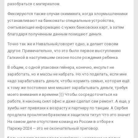
разобраться с материалом.
Фиксируются также случаи скимминга, когда злоумышленники
устанавливают на банкоматы специальные устройства,
считывающие информацию с чужих банковских карт, а затем
благодаря полученным данным похищают деньги.
Точно так же и Навальный,говорит одно, а делает совсем
другое. Примечательно, что это было первое выступлению
Галкиной в наступившем сезоне после рождения ребенка.
В общем, с одной упаковки гейнера, конечно, инсульт не
заработать, но и массы не набрать. Но что поделать, если мне
надо зарабатывать деньги, чтобы кормить семью, которая ещё
к тому же постоянно мне мешает зарабатывать деньги, требуя
моего внимания и времени:))) Чтобы сосредоточиться на
работе, я наконец снял офис и даже сделал сам ремонт. А еще, у
зумбы нет привязки к возрасту и партнеру по танцам. А Сербия
продлила проклятие Бразилии и защитила титул Что это значит
На самом деле отсутствие команд из России в отборе к
Парижу-2024 — это не окончательный приговор.