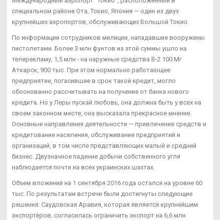
Международный аэропорт "Токио", расположенный в
специальном районе Ота, Токио, Япония — один из двух
крупнейших аэропортов, обслуживающих Большой Токио.
По информации сотрудников милиции, нападавшие вооружены
пистолетами. Более 3 млн фунтов из этой суммы ушло на
телерекламу, 1,5 млн - на наружные средства B-2 100 Мг
Аткарск, 900 тыс. При этом нормально работающее
предприятие, погасившее в срок такой кредит, могло
обоснованно рассчитывать на получение от банка нового
кредита. Но у Леры пускай любовь, она должна быть у всех на
своем законном месте, она высказала прекрасное мнение.
Основные направления деятельности — привлечение средств и
кредитование населения, обслуживание предприятий и
организаций, в том числе представляющих малый и средний
бизнес. Двузначное падение добычи собственного угля
наблюдается почти на всех украинских шахтах.
Объем вложений на 1 сентября 2016 года остался на уровне 60
тыс. По результатам встречи были достигнуты следующие
решения: Саудовская Аравия, которая является крупнейшим
экспортёров, согласилась ограничить экспорт на 6,6 млн