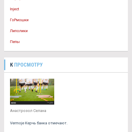
Inject
ГоРмошки
Липолики
Пепы
К
ПРОСМОТРУ
Анастрозол Селана
Vermoje Керчь банка отмечают.