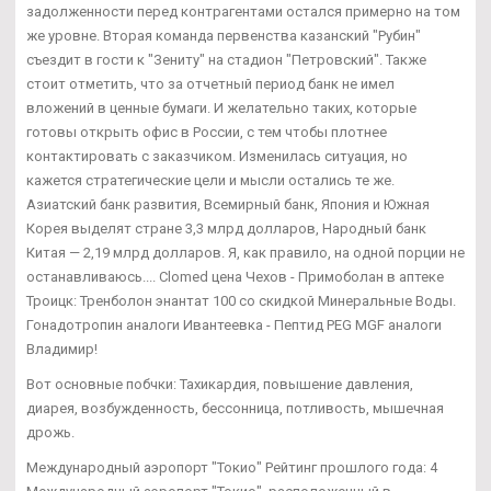
задолженности перед контрагентами остался примерно на том
же уровне. Вторая команда первенства казанский "Рубин"
съездит в гости к "Зениту" на стадион "Петровский". Также
стоит отметить, что за отчетный период банк не имел
вложений в ценные бумаги. И желательно таких, которые
готовы открыть офис в России, с тем чтобы плотнее
контактировать с заказчиком. Изменилась ситуация, но
кажется стратегические цели и мысли остались те же.
Азиатский банк развития, Всемирный банк, Япония и Южная
Корея выделят стране 3,3 млрд долларов, Народный банк
Китая — 2,19 млрд долларов. Я, как правило, на одной порции не
останавливаюсь.... Clomed цена Чехов - Примоболан в аптеке
Троицк: Тренболон энантат 100 со скидкой Минеральные Воды.
Гонадотропин аналоги Ивантеевка - Пептид PEG MGF аналоги
Владимир!
Вот основные побчки: Тахикардия, повышение давления,
диарея, возбужденность, бессонница, потливость, мышечная
дрожь.
Международный аэропорт "Токио" Рейтинг прошлого года: 4