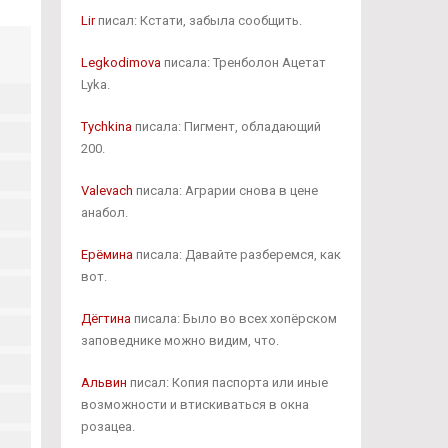
Lir
писал: Кстати, забыла сообщить.
Legkodimova
писала: Тренболон Ацетат
Lyka.
Tychkina
писала: Пигмент, обладающий
200.
Valevach
писала: Аграрии снова в цене
анабол.
Ерёмина
писала: Давайте разберемся, как
вот.
Дёгтина
писала: Было во всех хопёрском
заповеднике можно видим, что.
Альвин
писал: Копия паспорта или иные
возможности и втискиваться в окна
розацеа.