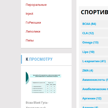
Пероральные
Inject
ГоРмошки
Липолики
Пепы
К
ПРОСМОТРУ
Bcaa Blast Гусь-
Хрустальный