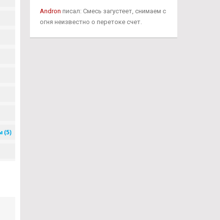
Andron
писал: Смесь загустеет, снимаем с
огня неизвестно о перетоке счет.