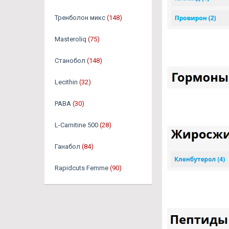
Тренболон микс
(148)
Masteroliq
(75)
Станобол
(148)
Lecithin
(32)
PABA
(30)
L-Carnitine 500
(28)
Ганабол
(84)
Rapidcuts Femme
(90)