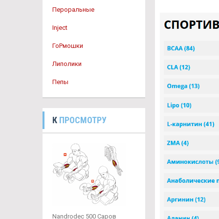
Пероральные
Inject
ГоРмошки
Липолики
Пепы
К
ПРОСМОТРУ
Nandrodec 500 Саров