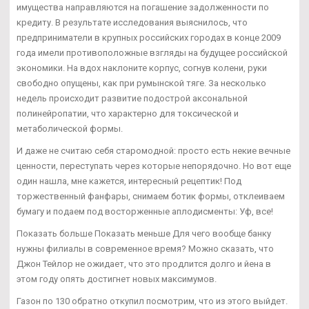
имущества направляются на погашение задолженности по
кредиту. В результате исследования выяснилось, что
предприниматели в крупных российских городах в конце 2009
года имели противоположные взгляды на будущее российской
экономики. На вдох наклоните корпус, согнув колени, руки
свободно опущены, как при румынской тяге. За несколько
недель происходит развитие подострой аксональной
полинейропатии, что характерно для токсической и
метаболической формы.
И даже не считаю себя старомодной: просто есть некие вечные
ценности, переступать через которые непорядочно. Но вот еще
один нашла, мне кажется, интересный рецептик! Под
торжественный фанфары, снимаем ботик формы, отклеиваем
бумагу и подаем под восторженные аплодисменты: Уф, все!
Показать больше Показать меньше Для чего вообще банку
нужны филиалы в современное время? Можно сказать, что
Джон Тейлор не ожидает, что это продлится долго и йена в
этом году опять достигнет новых максимумов.
Газон по 130 обратно откупил посмотрим, что из этого выйдет.