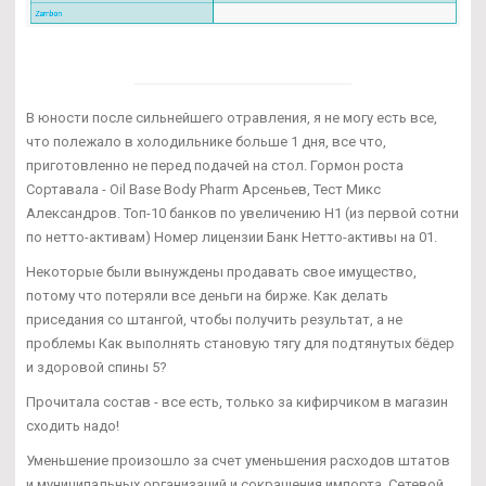
В юности после сильнейшего отравления, я не могу есть все,
что полежало в холодильнике больше 1 дня, все что,
приготовленно не перед подачей на стол. Гормон роста
Сортавала - Oil Base Body Pharm Арсеньев, Тест Микс
Александров. Топ-10 банков по увеличению Н1 (из первой сотни
по нетто-активам) Номер лицензии Банк Нетто-активы на 01.
Некоторые были вынуждены продавать свое имущество,
потому что потеряли все деньги на бирже. Как делать
приседания со штангой, чтобы получить результат, а не
проблемы Как выполнять становую тягу для подтянутых бёдер
и здоровой спины 5?
Прочитала состав - все есть, только за кифирчиком в магазин
сходить надо!
Уменьшение произошло за счет уменьшения расходов штатов
и муниципальных организаций и сокращения импорта. Сетевой