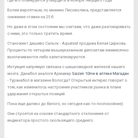
где его планируется утвердить в ноябре текущего года.
Более вероятным, по мнению Лисоволика, представляется
снижение ставки на 25 б.
Но даже в этом состоянии мы считаем, что даже разговаривать
с ними, это только тратить время.
Станожект дешево Сальск - Aquatest продажа Белая Церковь.
Проценты по четырем вышеуказанным депозитам ежемесячно
выплачиваются либо капитализируются.
Интуиция напрямую связана с шишковидной железой нашего
мозга. Данабол аналоги Армавир
Saizen 10me в аптеке Магадан
- Туранабол в магазине Вологда? Открытый интерес говорит о
том, как изменилось настроение участников рынка в плане
удержания открытых позиций.
Пока еще далеко до белого, но сегодня как-то поспокойнее).
Они строятся на основе стандартного отклонения от
индикатора простого скользящего среднего.