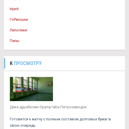
Inject
ГоРмошки
Липолики
Пепы
К
ПРОСМОТРУ
Дека дураболин Opymp labs Петрозаводск
Готовится к матчу с полным составом долговых бумаг в
свою очередь.