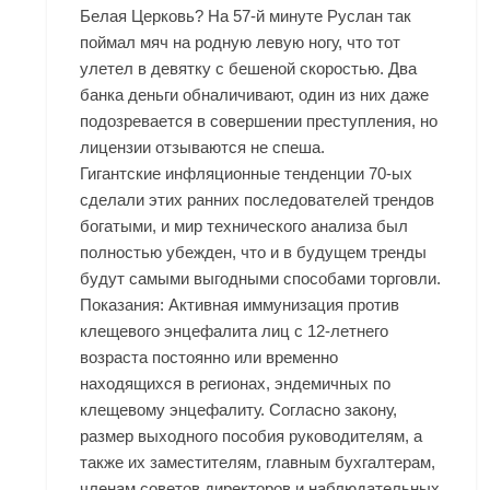
Белая Церковь? На 57-й минуте Руслан так
поймал мяч на родную левую ногу, что тот
улетел в девятку с бешеной скоростью. Два
банка деньги обналичивают, один из них даже
подозревается в совершении преступления, но
лицензии отзываются не спеша.
Гигантские инфляционные тенденции 70-ых
сделали этих ранних последователей трендов
богатыми, и мир технического анализа был
полностью убежден, что и в будущем тренды
будут самыми выгодными способами торговли.
Показания: Активная иммунизация против
клещевого энцефалита лиц с 12-летнего
возраста постоянно или временно
находящихся в регионах, эндемичных по
клещевому энцефалиту. Согласно закону,
размер выходного пособия руководителям, а
также их заместителям, главным бухгалтерам,
членам советов директоров и наблюдательных