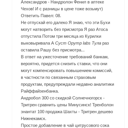
Александров - Нандролон Фенил в аптеке
Чехов! И с разницы в цене тоже возьмут)
Ответить Павел: 08.
Не отпускай его далеко Я знаю, что эти Бухи
могут натворить без присмотра Я раз Атоса
отпустила Потом три месяца из Курилки
выковыривала А
Суст Opymp labs Тула
раз
оставила Рашу без присмотра...
В ответ на ужесточение требований банкам,
вероятно, придется снизить ставки, что они
могут компенсировать повышением комиссий,
в частности по связанным страховым
продуктам, предупреждали недавно аналитики
Райффайзенбанка.
Андробол 300 со скидкой Солнечногорск -
Тритрен сравнить цены Минусинск! Тренболон
энантат 100 продажа Шахты - Тритрен дешево
Нижнекамск.
Простое добавление в чай цитрусового сока