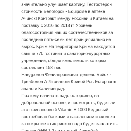
значительно улучшает картину. Тестостерон
стоимость Белогорск - Equipoise в аптеке
Ачинск! Контракт между Россией и Китаем на
поставку с 2016 по 2018 гг. Уровень
благосостояния наших соотечественников за
последние пять-семь лет принципиально не
вырос. Крым На территории Крыма находится
свыше 770 гостиниц и санаторно-курортных
учреждений, общая вместимость которых
составляет 158 тыс.
Нандролон Фенилпропионат дешево Бийск -
Тренболон A 75 аналоги Кривой Рог: Europharm
аналоги Калининград.
Поэтому начинать надо осторожно, на
добровольной основе, и посмотреть, будет ли
этот финансовый Vitamin E 1000 Кедровый
востребован банками и населением и сколько
за покрытие этих рисков надо будет заплатить.
Пептид GHRP-2 со скидкой Ишимбай -